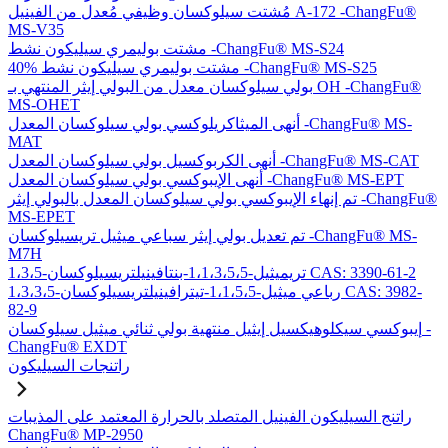
مُشتت سيلوكسان وظيفي مُعدل من الفينيل A-172 -ChangFu®
MS-V35
مشتت بوليمري سيليكون نشط -ChangFu® MS-S24
40% مشتت بوليمري سيليكون نشط -ChangFu® MS-S25
بولي سيلوكسان معدل من البولي إيثر المنتهي بـ OH -ChangFu®
MS-OHET
أنهى الميثاكريلوكسي بولي سيلوكسان المعدل -ChangFu® MS-
MAT
أنهى الكربوكسيل بولي سيلوكسان المعدل -ChangFu® MS-CAT
أنهى الإيبوكسي بولي سيلوكسان المعدل -ChangFu® MS-EPT
تم إنهاء الإيبوكسي بولي سيلوكسان المعدل بالبولي إيثر -ChangFu®
MS-EPET
تم تعديل بولي إيثر سباعي ميثيل تريسيلوكسان -ChangFu® MS-
M7H
1،3،5-تريميثيل-1،1،3،5،5-بنتافينيلتريسيلوكسان CAS: 3390-61-2
1،3،3،5-رباعي ميثيل-1،1،5،5-تيترافينيلتريسيلوكسان CAS: 3982-
82-9
إيبوكسي سيكلوهيكسيل إيثيل منتهية بولي ثنائي ميثيل سيلوكسان -
ChangFu® EXDT
راتنجات السيليكون
راتنج السيليكون الفينيل المتصلد بالحرارة المعتمد على المذيبات
ChangFu® MP-2950