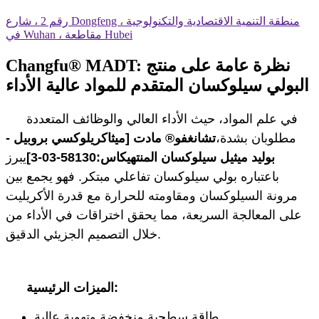
رقم 2 ، شارع Dongfeng ، منطقة التنمية الاقتصادية والتكنولوجية
في Wuhan ، مقاطعة Hubei
Changfu® MADT: نظرة عامة على منتج
البولي سيلوكسان المتقدم للمواد عالية الأداء
في علم المواد، حيث الأداء العالي والوظائف المتعددة
مطلوبان بشدة،
تشانغفو® مادت [
ميثاكريلوكسي بروبيل -
بوليد ميثيل سيلوكسان المنتهي
كاس:
58130-03-3]
يبرز
باعتباره بولي سيلوكسان تفاعلي مبتكر. فهو يجمع بين
مرونة السيلوكسان ومقاومته للحرارة مع قدرة الأكريليت
على المعالجة السريعة، مما يحقق اختراقات في الأداء من
خلال التصميم الجزيئي الدقيق.
الميزات الرئيسية:
طاقة سطحية منخفضة وتهوية عالية.