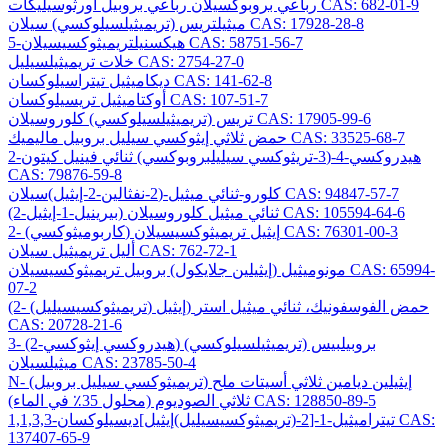
رباعي بروبوكسيلان رباعي بروبيل أورثوسيليكات CAS: 682-01-9
ميثيلتريس (تريميثيلسيلوكسي) سيلان CAS: 17928-28-8
5-هيكسنيلتريميثوكسيسيلان CAS: 58751-56-7
خلات تريميثيلسيليل CAS: 2754-27-0
ديكاميثيل تيتراسيلوكسان CAS: 141-62-8
أوكتاميثيل تريسيلوكسان CAS: 107-51-7
تريس (تريميثيلسيلوكسي) كلوروسيلان CAS: 17905-99-6
حمض ثلاثي إيثوكسي سيليل بروبيل ماليميك CAS: 33525-68-7
2-هيدروكسي-4-(3-تريثوكسي سيليلبروبوكسي) ثنائي فينيل كيتون
CAS: 79876-59-8
كلورو-ثنائي ميثيل-(2-نفثالين-2-إيثيل)سيلان CAS: 94847-57-7
(2-بيرينيل-1-إيثيل) ثنائي ميثيل كلوروسيلان CAS: 105594-64-6
2- (كاربوميثوكسي) إيثيل تريميثوكسيسيلان CAS: 76301-00-3
أليل تريميثيل سيلان CAS: 762-72-1
مونوميثيل (إيثيلين جلايكول) بروبيل تريميثوكسيسيلان CAS: 65994-
07-2
(2- (تريميثوكسيسيليل) إيثيل) حمض الفوسفونيك، ثنائي ميثيل استر
CAS: 20728-21-6
3- (2-هيدروكسي إيثوكسي) بروبيلبيس (تريميثيلسيلوكسي)
ميثيلسيلان CAS: 23785-50-4
N- (تريميثوكسي سيليل بروبيل) إيثيلين ديامين ثلاثي أسيتات ملح
ثلاثي الصوديوم (محلول 35٪ في الماء) CAS: 128850-89-5
1,1,3,3-تيتراميثيل-1-[2-(تريميثوكسيسيليل)إيثيل]ديسيلوكسان CAS:
137407-65-9