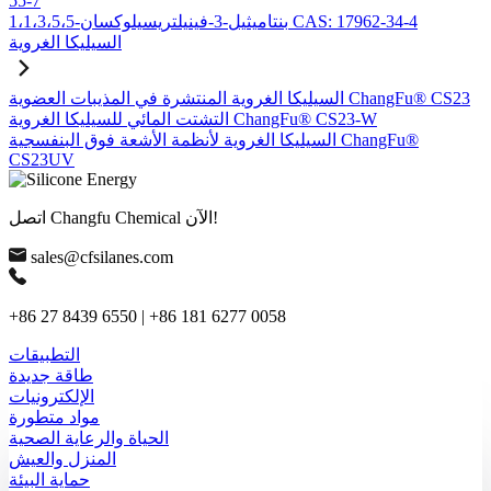
55-7
1،1،3،5،5-بنتاميثيل-3-فينيلتريسيلوكسان CAS: 17962-34-4
السيليكا الغروية
السيليكا الغروية المنتشرة في المذيبات العضوية ChangFu® CS23
التشتت المائي للسيليكا الغروية ChangFu® CS23-W
السيليكا الغروية لأنظمة الأشعة فوق البنفسجية ChangFu®
CS23UV
اتصل Changfu Chemical الآن!
sales@cfsilanes.com
+86 27 8439 6550 | +86 181 6277 0058
التطبيقات
طاقة جديدة
الإلكترونيات
مواد متطورة
الحياة والرعاية الصحية
المنزل والعيش
حماية البيئة