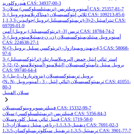
هيدروكلوريد CAS: 34937-00-3
3-أمينوبروبيلتريس (تريميثيلسيلوكسي) سيلان CAS: 25357-81-7
3- (ميثاكريلاميدوبروبيل) ثلاثي إيثوكسيسيلان CAS: 109213-85-6
1,1,3,3-تيتراميثيل-2-(3-(تريميثوكسيسيليل)بروبيل)جوانيدين CAS:
69709-01-9
تريس [3- (تريثوكسيسيليل) بروبيل] أمين CAS: 18784-74-2
3- (ن، ن-ديميثيلامينوبروبيل) أمينوبروبيل ميثيلديميثوكسيسيلان
CAS: 224638-27-1
N-(3-تريثوكسي سيليل بروبيل) -4,5-ديهيدرويميدازول CAS: 58068-
97-6
3- (ترايثوكسيسيليل) إستر ثنائي إيثيل حمض البروبيلاسبارتيك
3- [2- (2- أمينوثيلامينو) إيثيلامينو] بروبيل ميثيل دايميثوكسيسيلان
CAS: 99740-64-4
3- (بنزوتريازول-1-ييل) بروبيل تريميثوكسيسيلان
(N، N- ثنائي إيثيل - 3 - أمينوبروبيل) تريميثوكسيسيلان CAS: 41051-
80-3
سيلان الفينيل
فينيلتريسوبروبينوكسيسيلان CAS: 15332-99-7
فينيلتريس (تريميثيلسيلوكسي) سيلان CAS: 5356-84-3
فينيل ثنائي ميثيل كلوروسيلان CAS: 1719-58-0
1،3-ديفينيل-1،1،3،3-رباعي ميثيل ديسيلازان CAS: 7691-02-3
1،3،5-تريميثيل-1،3،5-تريفينيل سيكلوتريسيلوكسان CAS: 3901-77-7