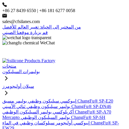
+86 27 8439 6550 | +86 181 6277 0058
sales@cfsilanes.com
من المختبر إلى الحياة: تغيير العالم للأفضل
قم بزيارة موقعنا الصيني
منتجات
بوليمرات السيليكون
سيلان أوليجومرز
إيبوكسي سيليكون وظيفي بوليمر مسبق ChangFu® SP-E20
بوليمر سيليكون وظيفي ثنائي الأميني ChangFu® SP-DN46
أكريلوكسي بوليمر السيليكون الوظيفي ChangFu® SP-A70
Mercapto بوليمر السيليكون الوظيفي ChangFu® SP-SH
إيبوكسي أوليجومر سيلوكسان وظيفي في الماء ChangFu® SP-
EW29