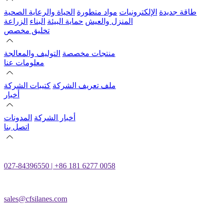
طاقة جديدة
الإلكترونيات
مواد متطورة
الحياة والرعاية الصحية
المنزل والعيش
حماية البيئة
البناء
الزراعة
تخليق مخصص
منتجات مخصصة
التوليف والمعالجة
معلومات عنا
ملف تعريف الشركة
كتيبات الشركة
أخبار
أخبار الشركة
المدونات
اتصل بنا
027-84396550 | +86 181 6277 0058
sales@cfsilanes.com