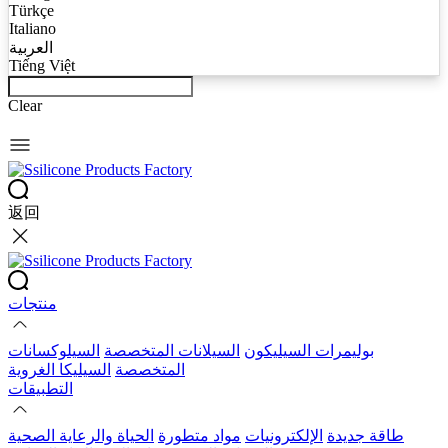
Türkçe
Italiano
العربية
Tiếng Việt
Clear
返回
منتجات
بوليمرات السيليكون
السيلانات المتخصصة
السيلوكسانات
المتخصصة
السيليكا الغروية
التطبيقات
طاقة جديدة
الإلكترونيات
مواد متطورة
الحياة والرعاية الصحية