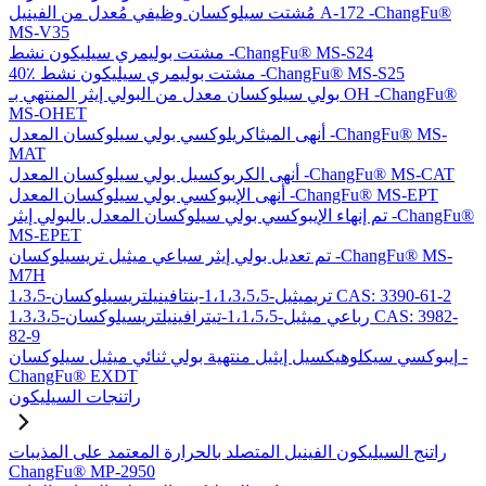
مُشتت سيلوكسان وظيفي مُعدل من الفينيل A-172 -ChangFu®
MS-V35
مشتت بوليمري سيليكون نشط -ChangFu® MS-S24
40٪ مشتت بوليمري سيليكون نشط -ChangFu® MS-S25
بولي سيلوكسان معدل من البولي إيثر المنتهي بـ OH -ChangFu®
MS-OHET
أنهى الميثاكريلوكسي بولي سيلوكسان المعدل -ChangFu® MS-
MAT
أنهى الكربوكسيل بولي سيلوكسان المعدل -ChangFu® MS-CAT
أنهى الإيبوكسي بولي سيلوكسان المعدل -ChangFu® MS-EPT
تم إنهاء الإيبوكسي بولي سيلوكسان المعدل بالبولي إيثر -ChangFu®
MS-EPET
تم تعديل بولي إيثر سباعي ميثيل تريسيلوكسان -ChangFu® MS-
M7H
1،3،5-تريميثيل-1،1،3،5،5-بنتافينيلتريسيلوكسان CAS: 3390-61-2
1،3،3،5-رباعي ميثيل-1،1،5،5-تيترافينيلتريسيلوكسان CAS: 3982-
82-9
إيبوكسي سيكلوهيكسيل إيثيل منتهية بولي ثنائي ميثيل سيلوكسان -
ChangFu® EXDT
راتنجات السيليكون
راتنج السيليكون الفينيل المتصلد بالحرارة المعتمد على المذيبات
ChangFu® MP-2950