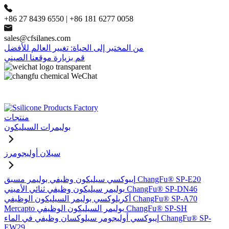
+86 27 8439 6550 | +86 181 6277 0058
sales@cfsilanes.com
من المختبر إلى الحياة: تغيير العالم للأفضل
قم بزيارة موقعنا الصيني
منتجات
بوليمرات السيليكون
سيلان أوليجومرز
إيبوكسي سيليكون وظيفي بوليمر مسبق ChangFu® SP-E20
بوليمر سيليكون وظيفي ثنائي الأميني ChangFu® SP-DN46
أكريلوكسي بوليمر السيليكون الوظيفي ChangFu® SP-A70
Mercapto بوليمر السيليكون الوظيفي ChangFu® SP-SH
إيبوكسي أوليجومر سيلوكسان وظيفي في الماء ChangFu® SP-
EW29