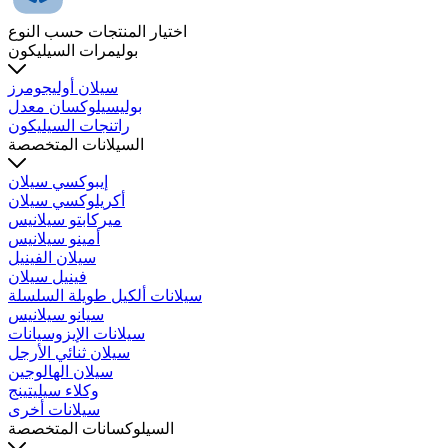
اختيار المنتجات حسب النوع
بوليمرات السيليكون
سيلان أوليجومرز
بوليسيلوكسان معدل
راتنجات السيليكون
السيلانات المتخصصة
إيبوكسي سيلان
أكريلوكسي سيلان
ميركابتو سيلانيس
أمينو سيلانيس
سيلان الفينيل
فينيل سيلان
سيلانات ألكيل طويلة السلسلة
سيانو سيلانيس
سيلانات الإيزوسيانات
سيلان ثنائي الأرجل
سيلان الهالوجين
وكلاء سيليتينج
سيلانات أخرى
السيلوكسانات المتخصصة