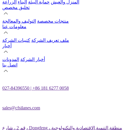
المنزل والعيش
حماية البيئة
البناء
الزراعة
تخليق مخصص
منتجات مخصصة
التوليف والمعالجة
معلومات عنا
ملف تعريف الشركة
كتيبات الشركة
أخبار
أخبار الشركة
المدونات
اتصل بنا
027-84396550 | +86 181 6277 0058
sales@cfsilanes.com
رقم 2 ، شارع Dongfeng ، منطقة التنمية الاقتصادية والتكنولوجية