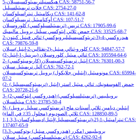
5-هيكسنيلتريميثوكسيسيلان CAS: 58751-56-7
خلات تريميثيلسيليل CAS: 2754-27-0
ديكاميثيل تيتراسيلوكسان CAS: 141-62-8
أوكتاميثيل تريسيلوكسان CAS: 107-51-7
تريس (تريميثيلسيلوكسي) كلوروسيلان CAS: 17905-99-6
حمض ثلاثي إيثوكسي سيليل بروبيل ماليميك CAS: 33525-68-7
2-هيدروكسي-4-(3-تريثوكسيسيليلبروبوكسي) ثنائي فينيل كيتون
CAS: 79876-59-8
كلورو-ثنائي ميثيل-(2-نفثالين-2-إيثيل)سيلان CAS: 94847-57-7
(2-بيرينيل-1-إيثيل) ثنائي ميثيل كلوروسيلان CAS: 105594-64-6
2- (كاربوميثوكسي) إيثيل تريميثوكسيسيلان CAS: 76301-00-3
أليل تريميثيل سيلان CAS: 762-72-1
مونوميثيل (إيثيلين جلايكول) بروبيل تريميثوكسيسيلان CAS: 65994-
07-2
(2- (تريميثوكسيسيليل) إيثيل) حمض الفوسفونيك، ثنائي ميثيل استر
CAS: 20728-21-6
3- (2-هيدروكسي إيثوكسي) بروبيلبيس (تريميثيلسيلوكسي)
ميثيلسيلان CAS: 23785-50-4
N- (تريميثوكسي سيليل بروبيل) إيثيلين ديامين ثلاثي أسيتات ملح
ثلاثي الصوديوم (محلول 35٪ في الماء) CAS: 128850-89-5
1,1,3,3-تيتراميثيل-1-[2-(تريميثوكسيسيليل)إيثيل]ديسيلوكسان CAS:
137407-65-9
[3،3-مكرر (هيدروكسي ميثيل) بوتوكسي] بروبيلبيس
(تريميثيلسيلوكسي) ميثيل سيلان CAS: 4262-92-4