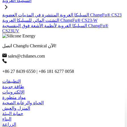
السيليكا الغروية
السيليكا الغروية المنتشرة في المذيبات العضوية ChangFu® CS23
التشتت المائي للسيليكا الغروية ChangFu® CS23-W
السيليكا الغروية لأنظمة الأشعة فوق البنفسجية ChangFu®
CS23UV
اتصل Changfu Chemical الآن!
sales@cfsilanes.com
+86 27 8439 6550 | +86 181 6277 0058
التطبيقات
طاقة جديدة
الإلكترونيات
مواد متطورة
الحياة والرعاية الصحية
المنزل والعيش
حماية البيئة
البناء
الزراعة