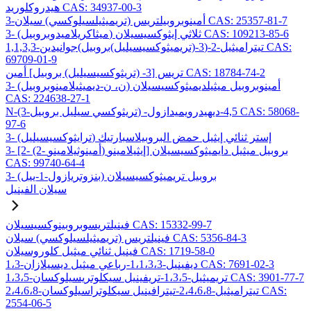
هيدروكلوريد CAS: 34937-00-3
3-أمينوبروبيلتريس (تريميثيلسيلوكسي) سيلان CAS: 25357-81-7
3- (ميثاكريلاميدوبروبيل) ثلاثي إيثوكسيسيلان CAS: 109213-85-6
1,1,3,3-تيتراميثيل-2-(3-(تريميثوكسيسيليل)بروبيل)جوانيدين CAS:
69709-01-9
تريس [3- (تريثوكسيسيليل) بروبيل] أمين CAS: 18784-74-2
3- (ن، ن-ديميثيلامينوبروبيل) أمينوبروبيل ميثيلديميثوكسيسيلان
CAS: 224638-27-1
N-(3-تريثوكسي سيليل بروبيل) -4,5-ديهيدرويميدازول CAS: 58068-
97-6
3- (ترايثوكسيسيليل) إستر ثنائي إيثيل حمض البروبيلاسبارتيك
3- [2- (2- أمينوثيلامينو) إيثيلامينو] بروبيل ميثيل دايميثوكسيسيلان
CAS: 99740-64-4
3- (بنزوتريازول-1-ييل) بروبيل تريميثوكسيسيلان
سيلان الفينيل
فينيلتريسوبروبينوكسيسيلان CAS: 15332-99-7
فينيلتريس (تريميثيلسيلوكسي) سيلان CAS: 5356-84-3
فينيل ثنائي ميثيل كلوروسيلان CAS: 1719-58-0
1،3-ديفينيل-1،1،3،3-رباعي ميثيل ديسيلازان CAS: 7691-02-3
1،3،5-تريميثيل-1،3،5-تريفينيل سيكلوتريسيلوكسان CAS: 3901-77-7
2،4،6،8-تيتراميثيل-2،4،6،8-تيترافينيل سيكلوتراسيلوكسان CAS:
2554-06-5