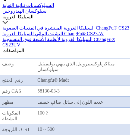
السيلوكسانات ثنائية النهاية
سيلوكسان الهيدروجين
السيليكا الغروية
السيليكا الغروية المنتشرة في المذيبات العضوية ChangFu® CS23
التشتت المائي للسيليكا الغروية ChangFu® CS23-W
السيليكا الغروية لأنظمة الأشعة فوق البنفسجية ChangFu®
CS23UV
المواصفات
ميثاكريلوكسيبروبيل الذي ينهي بوليميثيل
وصف
سيلوكسان
Changfu® Madt
رقم المنتج
58130-03-3
رقم CAS
عديم اللون إلى سائل صافٍ خفيف
مظهر
100 ٪
المكونات
النشطة
10 ~ 500
اللزوجة ، CST