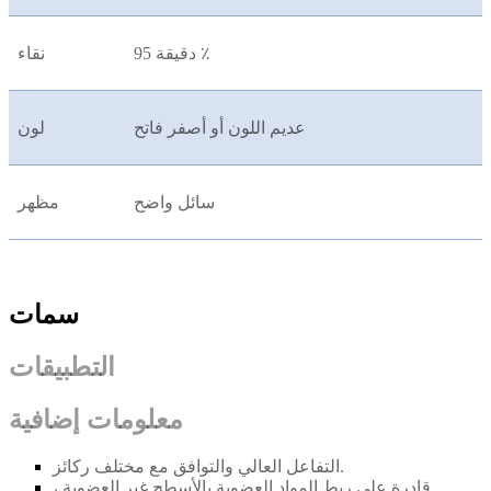
دقيقة 95 ٪
نقاء
عديم اللون أو أصفر فاتح
لون
سائل واضح
مظهر
سمات
التطبيقات
معلومات إضافية
التفاعل العالي والتوافق مع مختلف ركائز.
قادرة على ربط المواد العضوية بالأسطح غير العضوية ،