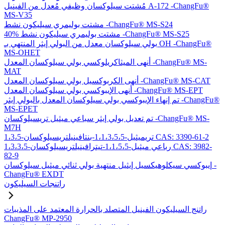
مُشتت سيلوكسان وظيفي مُعدل من الفينيل A-172 -ChangFu®
MS-V35
مشتت بوليمري سيليكون نشط -ChangFu® MS-S24
40% مشتت بوليمري سيليكون نشط -ChangFu® MS-S25
بولي سيلوكسان معدل من البولي إيثر المنتهي بـ OH -ChangFu®
MS-OHET
أنهى الميثاكريلوكسي بولي سيلوكسان المعدل -ChangFu® MS-
MAT
أنهى الكربوكسيل بولي سيلوكسان المعدل -ChangFu® MS-CAT
أنهى الإيبوكسي بولي سيلوكسان المعدل -ChangFu® MS-EPT
تم إنهاء الإيبوكسي بولي سيلوكسان المعدل بالبولي إيثر -ChangFu®
MS-EPET
تم تعديل بولي إيثر سباعي ميثيل تريسيلوكسان -ChangFu® MS-
M7H
1،3،5-تريميثيل-1،1،3،5،5-بنتافينيلتريسيلوكسان CAS: 3390-61-2
1،3،3،5-رباعي ميثيل-1،1،5،5-تيترافينيلتريسيلوكسان CAS: 3982-
82-9
إيبوكسي سيكلوهيكسيل إيثيل منتهية بولي ثنائي ميثيل سيلوكسان -
ChangFu® EXDT
راتنجات السيليكون
راتنج السيليكون الفينيل المتصلد بالحرارة المعتمد على المذيبات
ChangFu® MP-2950