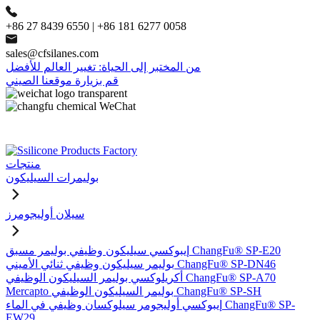
+86 27 8439 6550 | +86 181 6277 0058
sales@cfsilanes.com
من المختبر إلى الحياة: تغيير العالم للأفضل
قم بزيارة موقعنا الصيني
منتجات
بوليمرات السيليكون
سيلان أوليجومرز
إيبوكسي سيليكون وظيفي بوليمر مسبق ChangFu® SP-E20
بوليمر سيليكون وظيفي ثنائي الأميني ChangFu® SP-DN46
أكريلوكسي بوليمر السيليكون الوظيفي ChangFu® SP-A70
Mercapto بوليمر السيليكون الوظيفي ChangFu® SP-SH
إيبوكسي أوليجومر سيلوكسان وظيفي في الماء ChangFu® SP-
EW29