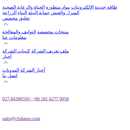
طاقة جديدة
الإلكترونيات
مواد متطورة
الحياة والرعاية الصحية
المنزل والعيش
حماية البيئة
البناء
الزراعة
تخليق مخصص
منتجات مخصصة
التوليف والمعالجة
معلومات عنا
ملف تعريف الشركة
كتيبات الشركة
أخبار
أخبار الشركة
المدونات
اتصل بنا
027-84396550 | +86 181 6277 0058
sales@cfsilanes.com