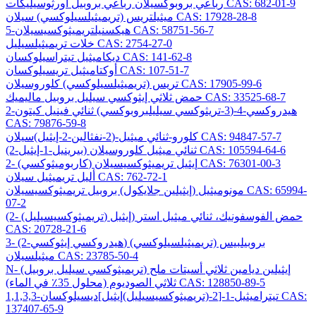
رباعي بروبوكسيلان رباعي بروبيل أورثوسيليكات CAS: 682-01-9
ميثيلتريس (تريميثيلسيلوكسي) سيلان CAS: 17928-28-8
5-هيكسنيلتريميثوكسيسيلان CAS: 58751-56-7
خلات تريميثيلسيليل CAS: 2754-27-0
ديكاميثيل تيتراسيلوكسان CAS: 141-62-8
أوكتاميثيل تريسيلوكسان CAS: 107-51-7
تريس (تريميثيلسيلوكسي) كلوروسيلان CAS: 17905-99-6
حمض ثلاثي إيثوكسي سيليل بروبيل ماليميك CAS: 33525-68-7
2-هيدروكسي-4-(3-تريثوكسي سيليلبروبوكسي) ثنائي فينيل كيتون
CAS: 79876-59-8
كلورو-ثنائي ميثيل-(2-نفثالين-2-إيثيل)سيلان CAS: 94847-57-7
(2-بيرينيل-1-إيثيل) ثنائي ميثيل كلوروسيلان CAS: 105594-64-6
2- (كاربوميثوكسي) إيثيل تريميثوكسيسيلان CAS: 76301-00-3
أليل تريميثيل سيلان CAS: 762-72-1
مونوميثيل (إيثيلين جلايكول) بروبيل تريميثوكسيسيلان CAS: 65994-
07-2
(2- (تريميثوكسيسيليل) إيثيل) حمض الفوسفونيك، ثنائي ميثيل استر
CAS: 20728-21-6
3- (2-هيدروكسي إيثوكسي) بروبيلبيس (تريميثيلسيلوكسي)
ميثيلسيلان CAS: 23785-50-4
N- (تريميثوكسي سيليل بروبيل) إيثيلين ديامين ثلاثي أسيتات ملح
ثلاثي الصوديوم (محلول 35٪ في الماء) CAS: 128850-89-5
1,1,3,3-تيتراميثيل-1-[2-(تريميثوكسيسيليل)إيثيل]ديسيلوكسان CAS:
137407-65-9