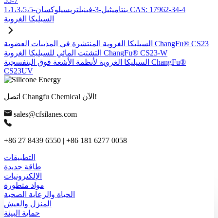
55-7
1،1،3،5،5-بنتاميثيل-3-فينيلتريسيلوكسان CAS: 17962-34-4
السيليكا الغروية
السيليكا الغروية المنتشرة في المذيبات العضوية ChangFu® CS23
التشتت المائي للسيليكا الغروية ChangFu® CS23-W
السيليكا الغروية لأنظمة الأشعة فوق البنفسجية ChangFu®
CS23UV
اتصل Changfu Chemical الآن!
sales@cfsilanes.com
+86 27 8439 6550 | +86 181 6277 0058
التطبيقات
طاقة جديدة
الإلكترونيات
مواد متطورة
الحياة والرعاية الصحية
المنزل والعيش
حماية البيئة