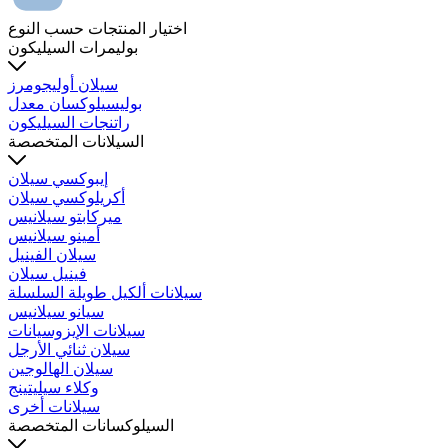
اختيار المنتجات حسب النوع
بوليمرات السيليكون
سيلان أوليجومرز
بوليسيلوكسان معدل
راتنجات السيليكون
السيلانات المتخصصة
إيبوكسي سيلان
أكريلوكسي سيلان
ميركابتو سيلانيس
أمينو سيلانيس
سيلان الفينيل
فينيل سيلان
سيلانات ألكيل طويلة السلسلة
سيانو سيلانيس
سيلانات الإيزوسيانات
سيلان ثنائي الأرجل
سيلان الهالوجين
وكلاء سيليتينج
سيلانات أخرى
السيلوكسانات المتخصصة