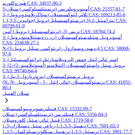
هيدروكلوريد CAS: 34937-00-3
3-أمينوبروبيلتريس (تريميثيلسيلوكسي) سيلان CAS: 25357-81-7
3- (ميثاكريلاميدوبروبيل) ثلاثي إيثوكسيسيلان CAS: 109213-85-6
1,1,3,3-تيتراميثيل-2-(3-(تريميثوكسيسيليل)بروبيل)جوانيدين CAS:
69709-01-9
تريس [3- (تريثوكسيسيليل) بروبيل] أمين CAS: 18784-74-2
3- (ن، ن-ديميثيلامينوبروبيل) أمينوبروبيل ميثيلديميثوكسيسيلان
CAS: 224638-27-1
N-(3-تريثوكسي سيليل بروبيل) -4,5-ديهيدرويميدازول CAS: 58068-
97-6
3- (ترايثوكسيسيليل) إستر ثنائي إيثيل حمض البروبيلاسبارتيك
3- [2- (2- أمينوثيلامينو) إيثيلامينو] بروبيل ميثيل دايميثوكسيسيلان
CAS: 99740-64-4
3- (بنزوتريازول-1-ييل) بروبيل تريميثوكسيسيلان
(N، N- ثنائي إيثيل - 3 - أمينوبروبيل) تريميثوكسيسيلان CAS: 41051-
80-3
سيلان الفينيل
فينيلتريسوبروبينوكسيسيلان CAS: 15332-99-7
فينيلتريس (تريميثيلسيلوكسي) سيلان CAS: 5356-84-3
فينيل ثنائي ميثيل كلوروسيلان CAS: 1719-58-0
1،3-ديفينيل-1،1،3،3-رباعي ميثيل ديسيلازان CAS: 7691-02-3
1،3،5-تريميثيل-1،3،5-تريفينيل سيكلوتريسيلوكسان CAS: 3901-77-7