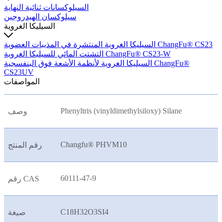
السيلوكسانات ثنائية النهاية
سيلوكسان الهيدروجين
السيليكا الغروية
السيليكا الغروية المنتشرة في المذيبات العضوية ChangFu® CS23
التشتت المائي للسيليكا الغروية ChangFu® CS23-W
السيليكا الغروية لأنظمة الأشعة فوق البنفسجية ChangFu®
CS23UV
المواصفات
Phenyltris (vinyldimethylsiloxy) Silane
وصف
Changfu® PHVM10
رقم المنتج
60111-47-9
رقم CAS
C18H32O3SI4
صيغة