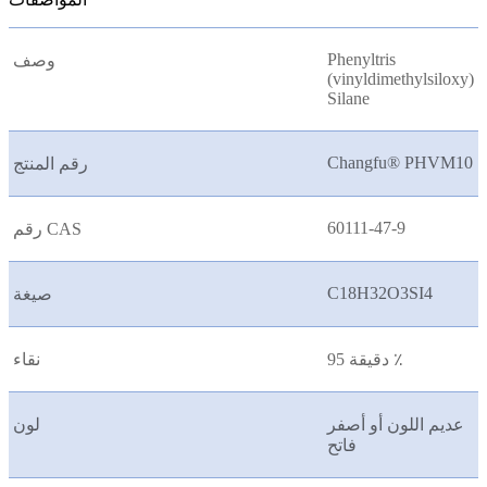
Phenyltris
وصف
(vinyldimethylsiloxy)
Silane
Changfu® PHVM10
رقم المنتج
60111-47-9
رقم CAS
C18H32O3SI4
صيغة
دقيقة 95 ٪
نقاء
عديم اللون أو أصفر
لون
فاتح