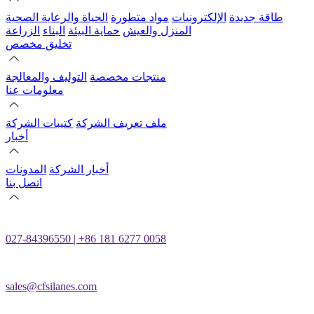
طاقة جديدة
الإلكترونيات
مواد متطورة
الحياة والرعاية الصحية
المنزل والعيش
حماية البيئة
البناء
الزراعة
تخليق مخصص
منتجات مخصصة
التوليف والمعالجة
معلومات عنا
ملف تعريف الشركة
كتيبات الشركة
أخبار
أخبار الشركة
المدونات
اتصل بنا
027-84396550 | +86 181 6277 0058
sales@cfsilanes.com