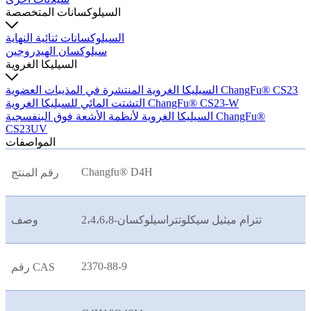
السيلوكسانات المتخصصة
السيلوكسانات ثنائية النهاية
سيلوكسان الهيدروجين
السيليكا الغروية
السيليكا الغروية المنتشرة في المذيبات العضوية ChangFu® CS23
التشتت المائي للسيليكا الغروية ChangFu® CS23-W
السيليكا الغروية لأنظمة الأشعة فوق البنفسجية ChangFu®
CS23UV
المواصفات
Changfu® D4H
رقم المنتج
2،4،6،8-تترام ميثيل سيكلوتتراسيلوكسان
وصف
2370-88-9
رقم CAS