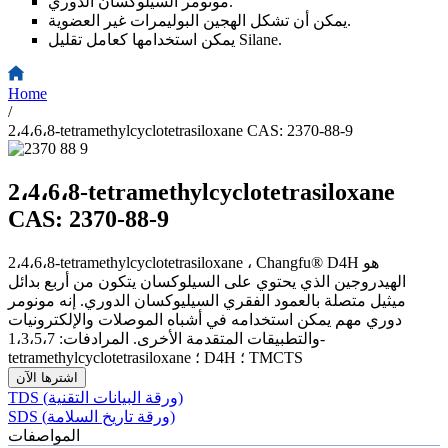
مونومر السيلوكسان الدوري.
يمكن أن تشكل الهجين البوليمرات غير العضوية.
يمكن استخدامها كعامل تقليل Silane.
Home
/
2،4،6،8-tetramethylcyclotetrasiloxane CAS: 2370-88-9
2،4،6،8-tetramethylcyclotetrasiloxane
CAS: 2370-88-9
2،4،6،8-tetramethylcyclotetrasiloxane ، Changfu® D4H هو
الهيدروجين الذي يحتوي على السيلوكسان يتكون من أربع بدائل
ميثيل متصلة بالعمود الفقري السيليوكسان الدوري. إنه مونومر
دوري مهم يمكن استخدامه في أشباه الموصلات والإلكترونيات
والتطبيقات المتقدمة الأخرى. المرادفات: 1،3،5،7-
tetramethylcyclotetrasiloxane ؛ D4H ؛ TMCTS
اشترها الآن
TDS (ورقة البيانات التقنية)
SDS (ورقة تاريخ السلامة)
المواصفات