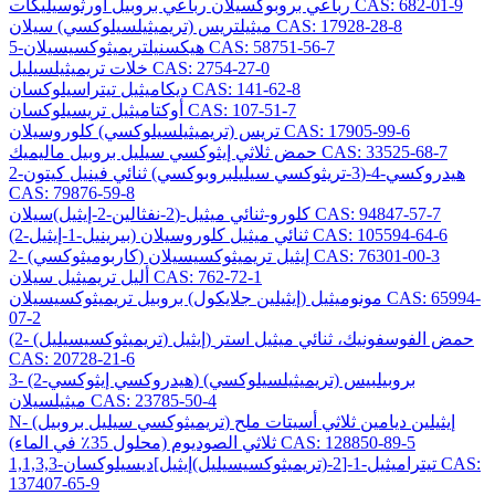
رباعي بروبوكسيلان رباعي بروبيل أورثوسيليكات CAS: 682-01-9
ميثيلتريس (تريميثيلسيلوكسي) سيلان CAS: 17928-28-8
5-هيكسنيلتريميثوكسيسيلان CAS: 58751-56-7
خلات تريميثيلسيليل CAS: 2754-27-0
ديكاميثيل تيتراسيلوكسان CAS: 141-62-8
أوكتاميثيل تريسيلوكسان CAS: 107-51-7
تريس (تريميثيلسيلوكسي) كلوروسيلان CAS: 17905-99-6
حمض ثلاثي إيثوكسي سيليل بروبيل ماليميك CAS: 33525-68-7
2-هيدروكسي-4-(3-تريثوكسي سيليلبروبوكسي) ثنائي فينيل كيتون
CAS: 79876-59-8
كلورو-ثنائي ميثيل-(2-نفثالين-2-إيثيل)سيلان CAS: 94847-57-7
(2-بيرينيل-1-إيثيل) ثنائي ميثيل كلوروسيلان CAS: 105594-64-6
2- (كاربوميثوكسي) إيثيل تريميثوكسيسيلان CAS: 76301-00-3
أليل تريميثيل سيلان CAS: 762-72-1
مونوميثيل (إيثيلين جلايكول) بروبيل تريميثوكسيسيلان CAS: 65994-
07-2
(2- (تريميثوكسيسيليل) إيثيل) حمض الفوسفونيك، ثنائي ميثيل استر
CAS: 20728-21-6
3- (2-هيدروكسي إيثوكسي) بروبيلبيس (تريميثيلسيلوكسي)
ميثيلسيلان CAS: 23785-50-4
N- (تريميثوكسي سيليل بروبيل) إيثيلين ديامين ثلاثي أسيتات ملح
ثلاثي الصوديوم (محلول 35٪ في الماء) CAS: 128850-89-5
1,1,3,3-تيتراميثيل-1-[2-(تريميثوكسيسيليل)إيثيل]ديسيلوكسان CAS:
137407-65-9