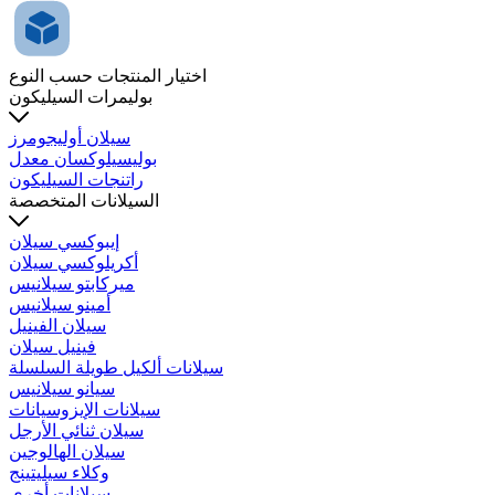
اختيار المنتجات حسب النوع
بوليمرات السيليكون
سيلان أوليجومرز
بوليسيلوكسان معدل
راتنجات السيليكون
السيلانات المتخصصة
إيبوكسي سيلان
أكريلوكسي سيلان
ميركابتو سيلانيس
أمينو سيلانيس
سيلان الفينيل
فينيل سيلان
سيلانات ألكيل طويلة السلسلة
سيانو سيلانيس
سيلانات الإيزوسيانات
سيلان ثنائي الأرجل
سيلان الهالوجين
وكلاء سيليتينج
سيلانات أخرى