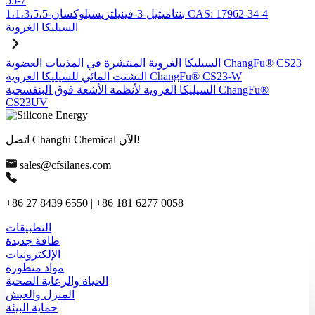
55-7
1،1،3،5،5-بنتاميثيل-3-فينيلتريسيلوكسان CAS: 17962-34-4
السيليكا الغروية
السيليكا الغروية المنتشرة في المذيبات العضوية ChangFu® CS23
التشتت المائي للسيليكا الغروية ChangFu® CS23-W
السيليكا الغروية لأنظمة الأشعة فوق البنفسجية ChangFu®
CS23UV
اتصل Changfu Chemical الآن!
sales@cfsilanes.com
+86 27 8439 6550 | +86 181 6277 0058
التطبيقات
طاقة جديدة
الإلكترونيات
مواد متطورة
الحياة والرعاية الصحية
المنزل والعيش
حماية البيئة