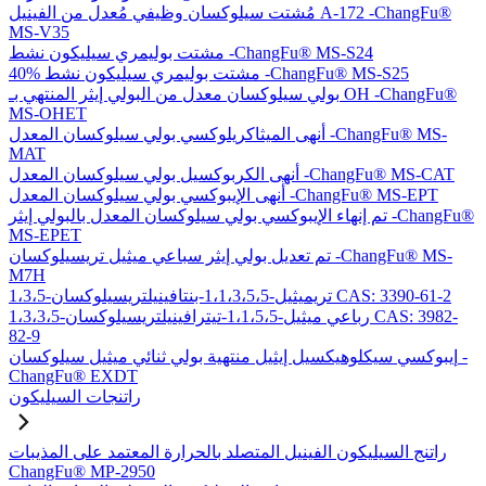
مُشتت سيلوكسان وظيفي مُعدل من الفينيل A-172 -ChangFu®
MS-V35
مشتت بوليمري سيليكون نشط -ChangFu® MS-S24
40% مشتت بوليمري سيليكون نشط -ChangFu® MS-S25
بولي سيلوكسان معدل من البولي إيثر المنتهي بـ OH -ChangFu®
MS-OHET
أنهى الميثاكريلوكسي بولي سيلوكسان المعدل -ChangFu® MS-
MAT
أنهى الكربوكسيل بولي سيلوكسان المعدل -ChangFu® MS-CAT
أنهى الإيبوكسي بولي سيلوكسان المعدل -ChangFu® MS-EPT
تم إنهاء الإيبوكسي بولي سيلوكسان المعدل بالبولي إيثر -ChangFu®
MS-EPET
تم تعديل بولي إيثر سباعي ميثيل تريسيلوكسان -ChangFu® MS-
M7H
1،3،5-تريميثيل-1،1،3،5،5-بنتافينيلتريسيلوكسان CAS: 3390-61-2
1،3،3،5-رباعي ميثيل-1،1،5،5-تيترافينيلتريسيلوكسان CAS: 3982-
82-9
إيبوكسي سيكلوهيكسيل إيثيل منتهية بولي ثنائي ميثيل سيلوكسان -
ChangFu® EXDT
راتنجات السيليكون
راتنج السيليكون الفينيل المتصلد بالحرارة المعتمد على المذيبات
ChangFu® MP-2950