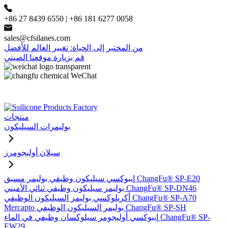
+86 27 8439 6550 | +86 181 6277 0058
sales@cfsilanes.com
من المختبر إلى الحياة: تغيير العالم للأفضل
قم بزيارة موقعنا الصيني
منتجات
بوليمرات السيليكون
سيلان أوليجومرز
إيبوكسي سيليكون وظيفي بوليمر مسبق ChangFu® SP-E20
بوليمر سيليكون وظيفي ثنائي الأميني ChangFu® SP-DN46
أكريلوكسي بوليمر السيليكون الوظيفي ChangFu® SP-A70
Mercapto بوليمر السيليكون الوظيفي ChangFu® SP-SH
إيبوكسي أوليجومر سيلوكسان وظيفي في الماء ChangFu® SP-
EW29