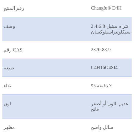
Changfu® D4H
رقم المنتج
2،4،6،8-تترام ميثيل
وصف
سيكلوتتراسيلوكسان
2370-88-9
رقم CAS
C4H16O4SI4
صيغة
دقيقة 95 ٪
نقاء
عديم اللون أو أصفر
لون
فاتح
سائل واضح
مظهر