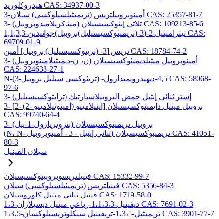
هيدروكلوريد CAS: 34937-00-3
3-أمينوبروبيلتريس (تريميثيلسيلوكسي) سيلان CAS: 25357-81-7
3- (ميثاكريلاميدوبروبيل) ثلاثي إيثوكسيسيلان CAS: 109213-85-6
1,1,3,3-تيتراميثيل-2-(3-(تريميثوكسيسيليل)بروبيل)جوانيدين CAS:
69709-01-9
تريس [3- (تريثوكسيسيليل) بروبيل] أمين CAS: 18784-74-2
3- (ن، ن-ديميثيلامينوبروبيل) أمينوبروبيل ميثيلديميثوكسيسيلان
CAS: 224638-27-1
N-(3-تريثوكسي سيليل بروبيل) -4,5-ديهيدرويميدازول CAS: 58068-
97-6
3- (ترايثوكسيسيليل) إستر ثنائي إيثيل حمض البروبيلاسبارتيك
3- [2- (2- أمينوثيلامينو) إيثيلامينو] بروبيل ميثيل دايميثوكسيسيلان
CAS: 99740-64-4
3- (بنزوتريازول-1-ييل) بروبيل تريميثوكسيسيلان
(N، N- ثنائي إيثيل - 3 - أمينوبروبيل) تريميثوكسيسيلان CAS: 41051-
80-3
سيلان الفينيل
فينيلتريسوبروبينوكسيسيلان CAS: 15332-99-7
فينيلتريس (تريميثيلسيلوكسي) سيلان CAS: 5356-84-3
فينيل ثنائي ميثيل كلوروسيلان CAS: 1719-58-0
1،3-ديفينيل-1،1،3،3-رباعي ميثيل ديسيلازان CAS: 7691-02-3
1،3،5-تريميثيل-1،3،5-تريفينيل سيكلوتريسيلوكسان CAS: 3901-77-7