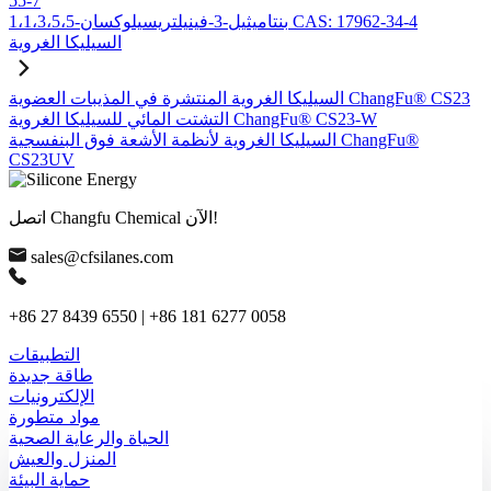
55-7
1،1،3،5،5-بنتاميثيل-3-فينيلتريسيلوكسان CAS: 17962-34-4
السيليكا الغروية
السيليكا الغروية المنتشرة في المذيبات العضوية ChangFu® CS23
التشتت المائي للسيليكا الغروية ChangFu® CS23-W
السيليكا الغروية لأنظمة الأشعة فوق البنفسجية ChangFu®
CS23UV
اتصل Changfu Chemical الآن!
sales@cfsilanes.com
+86 27 8439 6550 | +86 181 6277 0058
التطبيقات
طاقة جديدة
الإلكترونيات
مواد متطورة
الحياة والرعاية الصحية
المنزل والعيش
حماية البيئة