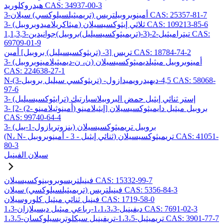
هيدروكلوريد CAS: 34937-00-3
3-أمينوبروبيلتريس (تريميثيلسيلوكسي) سيلان CAS: 25357-81-7
3- (ميثاكريلاميدوبروبيل) ثلاثي إيثوكسيسيلان CAS: 109213-85-6
1,1,3,3-تيتراميثيل-2-(3-(تريميثوكسيسيليل)بروبيل)جوانيدين CAS:
69709-01-9
تريس [3- (تريثوكسيسيليل) بروبيل] أمين CAS: 18784-74-2
3- (ن، ن-ديميثيلامينوبروبيل) أمينوبروبيل ميثيلديميثوكسيسيلان
CAS: 224638-27-1
N-(3-تريثوكسي سيليل بروبيل) -4,5-ديهيدرويميدازول CAS: 58068-
97-6
3- (ترايثوكسيسيليل) إستر ثنائي إيثيل حمض البروبيلاسبارتيك
3- [2- (2- أمينوثيلامينو) إيثيلامينو] بروبيل ميثيل دايميثوكسيسيلان
CAS: 99740-64-4
3- (بنزوتريازول-1-ييل) بروبيل تريميثوكسيسيلان
(N، N- ثنائي إيثيل - 3 - أمينوبروبيل) تريميثوكسيسيلان CAS: 41051-
80-3
سيلان الفينيل
فينيلتريسوبروبينوكسيسيلان CAS: 15332-99-7
فينيلتريس (تريميثيلسيلوكسي) سيلان CAS: 5356-84-3
فينيل ثنائي ميثيل كلوروسيلان CAS: 1719-58-0
1،3-ديفينيل-1،1،3،3-رباعي ميثيل ديسيلازان CAS: 7691-02-3
1،3،5-تريميثيل-1،3،5-تريفينيل سيكلوتريسيلوكسان CAS: 3901-77-7