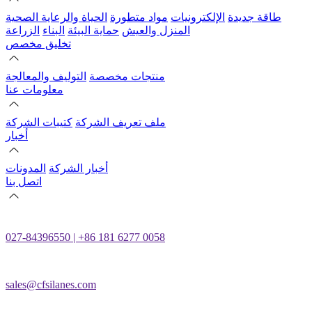
طاقة جديدة
الإلكترونيات
مواد متطورة
الحياة والرعاية الصحية
المنزل والعيش
حماية البيئة
البناء
الزراعة
تخليق مخصص
منتجات مخصصة
التوليف والمعالجة
معلومات عنا
ملف تعريف الشركة
كتيبات الشركة
أخبار
أخبار الشركة
المدونات
اتصل بنا
027-84396550 | +86 181 6277 0058
sales@cfsilanes.com