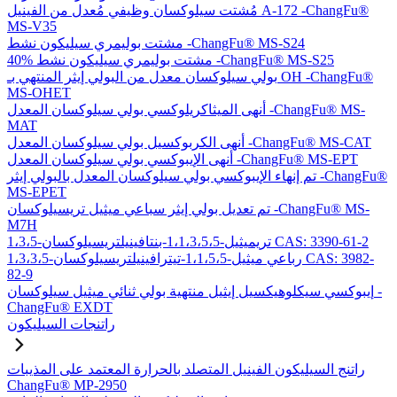
مُشتت سيلوكسان وظيفي مُعدل من الفينيل A-172 -ChangFu®
MS-V35
مشتت بوليمري سيليكون نشط -ChangFu® MS-S24
40% مشتت بوليمري سيليكون نشط -ChangFu® MS-S25
بولي سيلوكسان معدل من البولي إيثر المنتهي بـ OH -ChangFu®
MS-OHET
أنهى الميثاكريلوكسي بولي سيلوكسان المعدل -ChangFu® MS-
MAT
أنهى الكربوكسيل بولي سيلوكسان المعدل -ChangFu® MS-CAT
أنهى الإيبوكسي بولي سيلوكسان المعدل -ChangFu® MS-EPT
تم إنهاء الإيبوكسي بولي سيلوكسان المعدل بالبولي إيثر -ChangFu®
MS-EPET
تم تعديل بولي إيثر سباعي ميثيل تريسيلوكسان -ChangFu® MS-
M7H
1،3،5-تريميثيل-1،1،3،5،5-بنتافينيلتريسيلوكسان CAS: 3390-61-2
1،3،3،5-رباعي ميثيل-1،1،5،5-تيترافينيلتريسيلوكسان CAS: 3982-
82-9
إيبوكسي سيكلوهيكسيل إيثيل منتهية بولي ثنائي ميثيل سيلوكسان -
ChangFu® EXDT
راتنجات السيليكون
راتنج السيليكون الفينيل المتصلد بالحرارة المعتمد على المذيبات
ChangFu® MP-2950