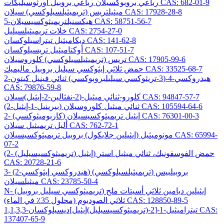
رباعي بروبوكسيلان رباعي بروبيل أورثوسيليكات CAS: 682-01-9
ميثيلتريس (تريميثيلسيلوكسي) سيلان CAS: 17928-28-8
5-هيكسنيلتريميثوكسيسيلان CAS: 58751-56-7
خلات تريميثيلسيليل CAS: 2754-27-0
ديكاميثيل تيتراسيلوكسان CAS: 141-62-8
أوكتاميثيل تريسيلوكسان CAS: 107-51-7
تريس (تريميثيلسيلوكسي) كلوروسيلان CAS: 17905-99-6
حمض ثلاثي إيثوكسي سيليل بروبيل ماليميك CAS: 33525-68-7
2-هيدروكسي-4-(3-تريثوكسي سيليلبروبوكسي) ثنائي فينيل كيتون
CAS: 79876-59-8
كلورو-ثنائي ميثيل-(2-نفثالين-2-إيثيل)سيلان CAS: 94847-57-7
(2-بيرينيل-1-إيثيل) ثنائي ميثيل كلوروسيلان CAS: 105594-64-6
2- (كاربوميثوكسي) إيثيل تريميثوكسيسيلان CAS: 76301-00-3
أليل تريميثيل سيلان CAS: 762-72-1
مونوميثيل (إيثيلين جلايكول) بروبيل تريميثوكسيسيلان CAS: 65994-
07-2
(2- (تريميثوكسيسيليل) إيثيل) حمض الفوسفونيك، ثنائي ميثيل استر
CAS: 20728-21-6
3- (2-هيدروكسي إيثوكسي) بروبيلبيس (تريميثيلسيلوكسي)
ميثيلسيلان CAS: 23785-50-4
N- (تريميثوكسي سيليل بروبيل) إيثيلين ديامين ثلاثي أسيتات ملح
ثلاثي الصوديوم (محلول 35٪ في الماء) CAS: 128850-89-5
1,1,3,3-تيتراميثيل-1-[2-(تريميثوكسيسيليل)إيثيل]ديسيلوكسان CAS:
137407-65-9