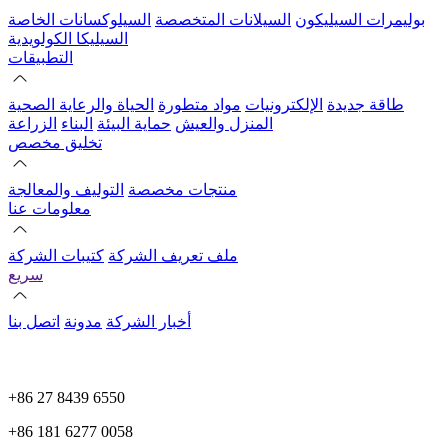
بوليمرات السيليكون
السيلانات المتخصصة
السيلوكسانات الخاصة
السيليكا الكولويدية
التطبيقات
طاقة جديدة
الإلكترونيات
مواد متطورة
الحياة والرعاية الصحية
المنزل والعيش
حماية البيئة
البناء
الزراعة
تخليق مخصص
منتجات مخصصة
التوليف والمعالجة
معلومات عنا
ملف تعريف الشركة
كتيبات الشركة
سريع
أخبار الشركة
مدونة
اتصل بنا
+86 27 8439 6550
+86 181 6277 0058