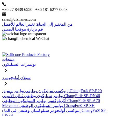
+86 27 8439 6550 | +86 181 6277 0058
sales@cfsilanes.com
من المختبر إلى الحياة: تغيير العالم للأفضل
قم بزيارة موقعنا الصيني
منتجات
بوليمرات السيليكون
سيلان أوليجومرز
إيبوكسي سيليكون وظيفي بوليمر مسبق ChangFu® SP-E20
بوليمر سيليكون وظيفي ثنائي الأميني ChangFu® SP-DN46
أكريلوكسي بوليمر السيليكون الوظيفي ChangFu® SP-A70
Mercapto بوليمر السيليكون الوظيفي ChangFu® SP-SH
إيبوكسي أوليجومر سيلوكسان وظيفي في الماء ChangFu® SP-
EW29