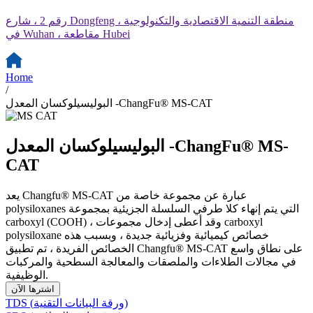
رقم 2 ، شارع Dongfeng ، منطقة التنمية الاقتصادية والتكنولوجية
في Wuhan ، مقاطعة Hubei
Home
/
البوليسيلوكسان المعدل -ChangFu® MS-CAT
البوليسيلوكسان المعدل -ChangFu® MS-
CAT
يعد Changfu® MS-CAT عبارة عن مجموعة خاصة من
polysiloxanes التي يتم إنهاء كلا طرفي السلسلة الجزيئية بمجموعة
carboxyl (COOH) ، وقد أعطى إدخال مجموعات carboxyl
polysiloxane خصائص كيميائية وفزيائية جديدة ، وبسبب هذه
الخصائص الفريدة ، تم تطبيق Changfu® MS-CAT على نطاق واسع
في مجالات الطلاءات والملصقات والمعالجة السطحية والمركبات
الوظيفية.
اشترها الآن
TDS (ورقة البيانات التقنية)