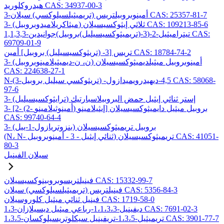
هيدروكلوريد CAS: 34937-00-3
3-أمينوبروبيلتريس (تريميثيلسيلوكسي) سيلان CAS: 25357-81-7
3- (ميثاكريلاميدوبروبيل) ثلاثي إيثوكسيسيلان CAS: 109213-85-6
1,1,3,3-تيتراميثيل-2-(3-(تريميثوكسيسيليل)بروبيل)جوانيدين CAS:
69709-01-9
تريس [3- (تريثوكسيسيليل) بروبيل] أمين CAS: 18784-74-2
3- (ن، ن-ديميثيلامينوبروبيل) أمينوبروبيل ميثيلديميثوكسيسيلان
CAS: 224638-27-1
N-(3-تريثوكسي سيليل بروبيل) -4,5-ديهيدرويميدازول CAS: 58068-
97-6
3- (ترايثوكسيسيليل) إستر ثنائي إيثيل حمض البروبيلاسبارتيك
3- [2- (2- أمينوثيلامينو) إيثيلامينو] بروبيل ميثيل دايميثوكسيسيلان
CAS: 99740-64-4
3- (بنزوتريازول-1-ييل) بروبيل تريميثوكسيسيلان
(N، N- ثنائي إيثيل - 3 - أمينوبروبيل) تريميثوكسيسيلان CAS: 41051-
80-3
سيلان الفينيل
فينيلتريسوبروبينوكسيسيلان CAS: 15332-99-7
فينيلتريس (تريميثيلسيلوكسي) سيلان CAS: 5356-84-3
فينيل ثنائي ميثيل كلوروسيلان CAS: 1719-58-0
1،3-ديفينيل-1،1،3،3-رباعي ميثيل ديسيلازان CAS: 7691-02-3
1،3،5-تريميثيل-1،3،5-تريفينيل سيكلوتريسيلوكسان CAS: 3901-77-7