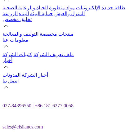
طاقة جديدة
الإلكترونيات
مواد متطورة
الحياة والرعاية الصحية
المنزل والعيش
حماية البيئة
البناء
الزراعة
تخليق مخصص
منتجات مخصصة
التوليف والمعالجة
معلومات عنا
ملف تعريف الشركة
كتيبات الشركة
أخبار
أخبار الشركة
المدونات
اتصل بنا
027-84396550 | +86 181 6277 0058
sales@cfsilanes.com