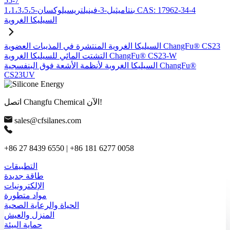
55-7
1،1،3،5،5-بنتاميثيل-3-فينيلتريسيلوكسان CAS: 17962-34-4
السيليكا الغروية
السيليكا الغروية المنتشرة في المذيبات العضوية ChangFu® CS23
التشتت المائي للسيليكا الغروية ChangFu® CS23-W
السيليكا الغروية لأنظمة الأشعة فوق البنفسجية ChangFu®
CS23UV
اتصل Changfu Chemical الآن!
sales@cfsilanes.com
+86 27 8439 6550 | +86 181 6277 0058
التطبيقات
طاقة جديدة
الإلكترونيات
مواد متطورة
الحياة والرعاية الصحية
المنزل والعيش
حماية البيئة