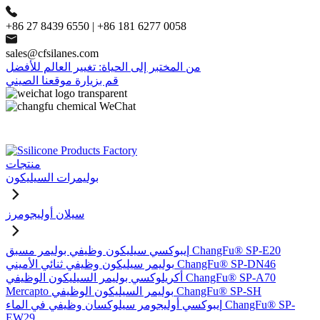
+86 27 8439 6550 | +86 181 6277 0058
sales@cfsilanes.com
من المختبر إلى الحياة: تغيير العالم للأفضل
قم بزيارة موقعنا الصيني
منتجات
بوليمرات السيليكون
سيلان أوليجومرز
إيبوكسي سيليكون وظيفي بوليمر مسبق ChangFu® SP-E20
بوليمر سيليكون وظيفي ثنائي الأميني ChangFu® SP-DN46
أكريلوكسي بوليمر السيليكون الوظيفي ChangFu® SP-A70
Mercapto بوليمر السيليكون الوظيفي ChangFu® SP-SH
إيبوكسي أوليجومر سيلوكسان وظيفي في الماء ChangFu® SP-
EW29