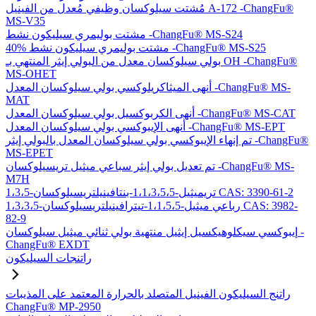
مُشتت سيلوكسان وظيفي مُعدل من الفينيل A-172 -ChangFu®
MS-V35
مشتت بوليمري سيليكون نشط -ChangFu® MS-S24
40% مشتت بوليمري سيليكون نشط -ChangFu® MS-S25
بولي سيلوكسان معدل من البولي إيثر المنتهي بـ OH -ChangFu®
MS-OHET
أنهى الميثاكريلوكسي بولي سيلوكسان المعدل -ChangFu® MS-
MAT
أنهى الكربوكسيل بولي سيلوكسان المعدل -ChangFu® MS-CAT
أنهى الإيبوكسي بولي سيلوكسان المعدل -ChangFu® MS-EPT
تم إنهاء الإيبوكسي بولي سيلوكسان المعدل بالبولي إيثر -ChangFu®
MS-EPET
تم تعديل بولي إيثر سباعي ميثيل تريسيلوكسان -ChangFu® MS-
M7H
1،3،5-تريميثيل-1،1،3،5،5-بنتافينيلتريسيلوكسان CAS: 3390-61-2
1،3،3،5-رباعي ميثيل-1،1،5،5-تيترافينيلتريسيلوكسان CAS: 3982-
82-9
إيبوكسي سيكلوهيكسيل إيثيل منتهية بولي ثنائي ميثيل سيلوكسان -
ChangFu® EXDT
راتنجات السيليكون
راتنج السيليكون الفينيل المتصلد بالحرارة المعتمد على المذيبات
ChangFu® MP-2950