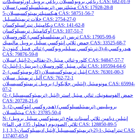
رباعي بروبوكسيلان رباعي بروبيل أورثوسيليكات CAS: 682-01-9
ميثيلتريس (تريميثيلسيلوكسي) سيلان CAS: 17928-28-8
5-هيكسنيلتريميثوكسيسيلان CAS: 58751-56-7
خلات تريميثيلسيليل CAS: 2754-27-0
ديكاميثيل تيتراسيلوكسان CAS: 141-62-8
أوكتاميثيل تريسيلوكسان CAS: 107-51-7
تريس (تريميثيلسيلوكسي) كلوروسيلان CAS: 17905-99-6
حمض ثلاثي إيثوكسي سيليل بروبيل ماليميك CAS: 33525-68-7
2-هيدروكسي-4-(3-تريثوكسي سيليلبروبوكسي) ثنائي فينيل كيتون
CAS: 79876-59-8
كلورو-ثنائي ميثيل-(2-نفثالين-2-إيثيل)سيلان CAS: 94847-57-7
(2-بيرينيل-1-إيثيل) ثنائي ميثيل كلوروسيلان CAS: 105594-64-6
2- (كاربوميثوكسي) إيثيل تريميثوكسيسيلان CAS: 76301-00-3
أليل تريميثيل سيلان CAS: 762-72-1
مونوميثيل (إيثيلين جلايكول) بروبيل تريميثوكسيسيلان CAS: 65994-
07-2
(2- (تريميثوكسيسيليل) إيثيل) حمض الفوسفونيك، ثنائي ميثيل استر
CAS: 20728-21-6
3- (2-هيدروكسي إيثوكسي) بروبيلبيس (تريميثيلسيلوكسي)
ميثيلسيلان CAS: 23785-50-4
N- (تريميثوكسي سيليل بروبيل) إيثيلين ديامين ثلاثي أسيتات ملح
ثلاثي الصوديوم (محلول 35٪ في الماء) CAS: 128850-89-5
1,1,3,3-تيتراميثيل-1-[2-(تريميثوكسيسيليل)إيثيل]ديسيلوكسان CAS:
137407-65-9