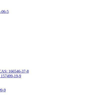
2،4،6،8-تيتراميثيل-6،8
3- (خماسي برومو فينيل ميثوكسي) بروبيل ثنائي ميثيل كلورو سيلان 66546-37-8
كلورو ثنائي ميثيل [3- (2،3،4،5،6-بنتافلوروفينيل) بروبي
1،3-ثنائي فين