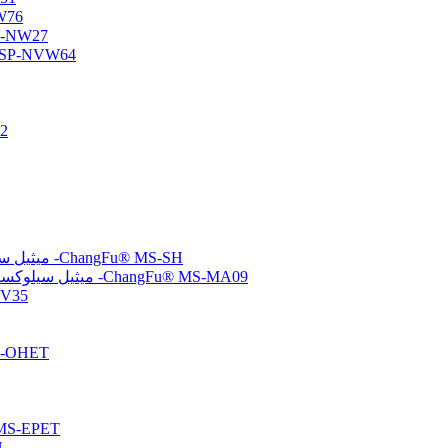
أوليجومر س
أوليجومر سيلوكسان وظي
أوليجومر السيلوكسان الأميني/الفيني
متع
(ميركابتوبروبيل) ميثيل سيلوكسان-ثنائي ميثيل سيلوكسان بوليمرات مشتركة -ChangFu® MS-SH
(ميثاكريلوكسي بروبيل) ميثيل سيلوكسان-ثنائي ميثيل سيلوكسان بوليمرات مشتركة -ChangFu® MS-MA09
مُشتت سيلو
بولي سيلوكسان معدل
تم إنهاء الإيبوكسي بولي سيلو
تم