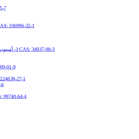
N- [ديميثوكس
N- [5- (تريميثوكسيسيليل بروبيل) -2-أزا-1-أوكسوبينتيل] كابرولاكتام 96-32-1
N- [2- (N- فينيلبنزيلامينو) إيثيل] -3- أمينوبروبيل تريميثوكسيسيلان هيدروكلوريد CAS: 34937-00-3
1,1,3,3-تيتراميثيل-2-(3-(تريميث
3- (ن، ن-ديميثيلامينوبروبيل) أمينوبروبيل ميثيلديميث
N-(3-تر
3- [2- (2- أمينوثيلامينو) إيثيلامينو] بروبيل ميثيل دايميثوكس