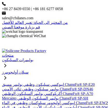
+86 27 8439 6550 | +86 181 6277 0058
sales@cfsilanes.com
من المختبر إلى الحياة: تغيير العالم للأفضل
قم بزيارة موقعنا الصيني
منتجات
بوليمرات السيليكون
سيلان أوليجومرز
إيبوكسي سيليكون وظيفي بوليمر مسبق ChangFu® SP-E20
بوليمر سيليكون وظيفي ثنائي الأميني ChangFu® SP-DN46
أكريلوكسي بوليمر السيليكون الوظيفي ChangFu® SP-A70
Mercapto بوليمر السيليكون الوظيفي ChangFu® SP-SH
وكسي أوليجومر سيلوكسان وظيفي في الماء ChangFu® SP-EW29
ر السيلوكسان الأميني الوظيفي في الماء ChangFu® SP-NW51