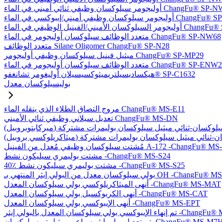
يلوكسان وظيفي ثنائي أميني في الماء ChangFu® SP-NW76
في أميني/إيبوكسي في الماء ChangFu® SP-NW27
ل الوظيفي في الماء ChangFu® SP-NVW64
متعدد الوظائف سيلوكسان أوليجومر في الماء ChangFu® SP-NW68
متعدد الوظائف Silane Oligomer ChangFu® SP-N28
ميثيل فينيل سيلوكسان وظيفي أوليجومر ChangFu® SP-MP29
دد الوظائف سيلوكسان أوليجومر في الماء ChangFu® SP-ENW22
هيكساديسيلتريميثوكسيسيلان أوليغومر تشانغفو® SP-C1632
بوليسيلوكسان معدل
مروج التصاق الطلاء الذي ينقله الماء ChangFu® MS-E11
تعديل سيلاني وظيفي ثنائي الأميني ChangFu® MS-DN
كسان وظيفي مُعدل من الفينيل A-172 -ChangFu® MS-V35
مشتت بوليمري سيليكون نشط -ChangFu® MS-S24
40٪ مشتت بوليمري سيليكون نشط -ChangFu® MS-S25
 من البولي إيثر المنتهي بـ OH -ChangFu® MS-OHET
أنهى الميثاكريلوكسي بولي سيلوكسان المعدل -ChangFu® MS-MAT
أنهى الكربوكسيل بولي سيلوكسان المعدل -ChangFu® MS-CAT
أنهى الإيبوكسي بولي سيلوكسان المعدل -ChangFu® MS-EPT
كسان المعدل بالبولي إيثر -ChangFu® MS-EPET
 تعديل بولي إيثر سباعي ميثيل تريسيلوكسان -ChangFu® MS-M7H