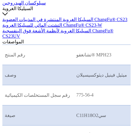
سيلوكسان الهيدروجين
السيليكا الغروية
السيليكا الغروية المنتشرة في المذيبات العضوية ChangFu® CS23
التشتت المائي للسيليكا الغروية ChangFu® CS23-W
السيليكا الغروية لأنظمة الأشعة فوق البنفسجية ChangFu®
CS23UV
المواصفات
تشانغفو® MPH23
رقم المنتج
ميثيل فينيل ديثوكسيسيلان
وصف
775-56-4
رقم سجل المستخلصات الكيميائية
C11H18O2سي
صيغة