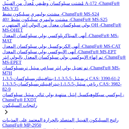
مُشتت سيلوكسان وظيفي مُعدل من الفينيل A-172 -ChangFu®
MS-V35
مشتت بوليمري سيليكون نشط -ChangFu® MS-S24
40٪ مشتت بوليمري سيليكون نشط -ChangFu® MS-S25
بولي سيلوكسان معدل من البولي إيثر المنتهي بـ OH -ChangFu®
MS-OHET
أنهى الميثاكريلوكسي بولي سيلوكسان المعدل -ChangFu® MS-
MAT
أنهى الكربوكسيل بولي سيلوكسان المعدل -ChangFu® MS-CAT
أنهى الإيبوكسي بولي سيلوكسان المعدل -ChangFu® MS-EPT
تم إنهاء الإيبوكسي بولي سيلوكسان المعدل بالبولي إيثر -ChangFu®
MS-EPET
تم تعديل بولي إيثر سباعي ميثيل تريسيلوكسان -ChangFu® MS-
M7H
1،3،5-تريميثيل-1،1،3،5،5-بنتافينيلتريسيلوكسان CAS: 3390-61-2
1،3،3،5-رباعي ميثيل-1،1،5،5-تيترافينيلتريسيلوكسان CAS: 3982-
82-9
إيبوكسي سيكلوهيكسيل إيثيل منتهية بولي ثنائي ميثيل سيلوكسان -
ChangFu® EXDT
راتنجات السيليكون
راتنج السيليكون الفينيل المتصلد بالحرارة المعتمد على المذيبات
ChangFu® MP-2950