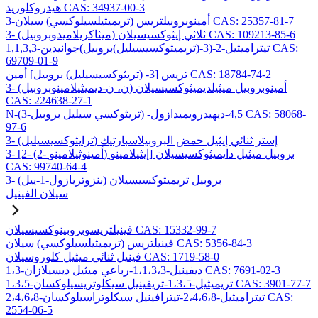
هيدروكلوريد CAS: 34937-00-3
3-أمينوبروبيلتريس (تريميثيلسيلوكسي) سيلان CAS: 25357-81-7
3- (ميثاكريلاميدوبروبيل) ثلاثي إيثوكسيسيلان CAS: 109213-85-6
1,1,3,3-تيتراميثيل-2-(3-(تريميثوكسيسيليل)بروبيل)جوانيدين CAS:
69709-01-9
تريس [3- (تريثوكسيسيليل) بروبيل] أمين CAS: 18784-74-2
3- (ن، ن-ديميثيلامينوبروبيل) أمينوبروبيل ميثيلديميثوكسيسيلان
CAS: 224638-27-1
N-(3-تريثوكسي سيليل بروبيل) -4,5-ديهيدرويميدازول CAS: 58068-
97-6
3- (ترايثوكسيسيليل) إستر ثنائي إيثيل حمض البروبيلاسبارتيك
3- [2- (2- أمينوثيلامينو) إيثيلامينو] بروبيل ميثيل دايميثوكسيسيلان
CAS: 99740-64-4
3- (بنزوتريازول-1-ييل) بروبيل تريميثوكسيسيلان
سيلان الفينيل
فينيلتريسوبروبينوكسيسيلان CAS: 15332-99-7
فينيلتريس (تريميثيلسيلوكسي) سيلان CAS: 5356-84-3
فينيل ثنائي ميثيل كلوروسيلان CAS: 1719-58-0
1،3-ديفينيل-1،1،3،3-رباعي ميثيل ديسيلازان CAS: 7691-02-3
1،3،5-تريميثيل-1،3،5-تريفينيل سيكلوتريسيلوكسان CAS: 3901-77-7
2،4،6،8-تيتراميثيل-2،4،6،8-تيترافينيل سيكلوتراسيلوكسان CAS:
2554-06-5