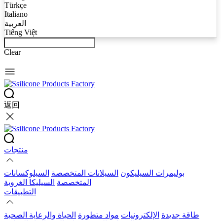
Türkçe
Italiano
العربية
Tiếng Việt
Clear
返回
منتجات
بوليمرات السيليكون
السيلانات المتخصصة
السيلوكسانات
المتخصصة
السيليكا الغروية
التطبيقات
طاقة جديدة
الإلكترونيات
مواد متطورة
الحياة والرعاية الصحية