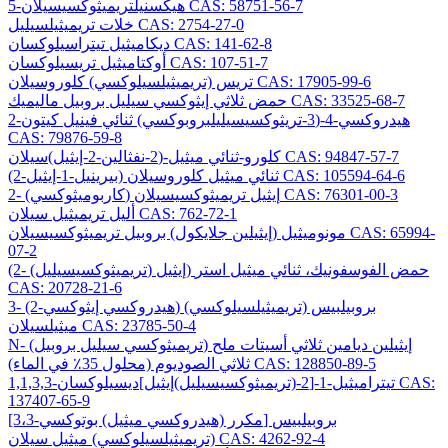
5-هيكسنيلتريميثوكسيسيلان CAS: 58751-56-7
خلات تريميثيلسيليل CAS: 2754-27-0
ديكاميثيل تيتراسيلوكسان CAS: 141-62-8
أوكتاميثيل تريسيلوكسان CAS: 107-51-7
تريس (تريميثيلسيلوكسي) كلوروسيلان CAS: 17905-99-6
حمض ثلاثي إيثوكسي سيليل بروبيل ماليميك CAS: 33525-68-7
2-هيدروكسي-4-(3-تريثوكسيسيليلبروبوكسي) ثنائي فينيل كيتون
CAS: 79876-59-8
كلورو-ثنائي ميثيل-(2-نفثالين-2-إيثيل)سيلان CAS: 94847-57-7
(2-بيرينيل-1-إيثيل) ثنائي ميثيل كلوروسيلان CAS: 105594-64-6
2- (كاربوميثوكسي) إيثيل تريميثوكسيسيلان CAS: 76301-00-3
أليل تريميثيل سيلان CAS: 762-72-1
مونوميثيل (إيثيلين جلايكول) بروبيل تريميثوكسيسيلان CAS: 65994-
07-2
(2- (تريميثوكسيسيليل) إيثيل) حمض الفوسفونيك، ثنائي ميثيل استر
CAS: 20728-21-6
3- (2-هيدروكسي إيثوكسي) بروبيلبيس (تريميثيلسيلوكسي)
ميثيلسيلان CAS: 23785-50-4
N- (تريميثوكسي سيليل بروبيل) إيثيلين ديامين ثلاثي أسيتات ملح
ثلاثي الصوديوم (محلول 35٪ في الماء) CAS: 128850-89-5
1,1,3,3-تيتراميثيل-1-[2-(تريميثوكسيسيليل)إيثيل]ديسيلوكسان CAS:
137407-65-9
[3،3-مكرر (هيدروكسي ميثيل) بوتوكسي] بروبيلبيس
(تريميثيلسيلوكسي) ميثيل سيلان CAS: 4262-92-4