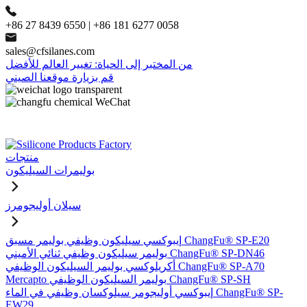
+86 27 8439 6550 | +86 181 6277 0058
sales@cfsilanes.com
من المختبر إلى الحياة: تغيير العالم للأفضل
قم بزيارة موقعنا الصيني
منتجات
بوليمرات السيليكون
سيلان أوليجومرز
إيبوكسي سيليكون وظيفي بوليمر مسبق ChangFu® SP-E20
بوليمر سيليكون وظيفي ثنائي الأميني ChangFu® SP-DN46
أكريلوكسي بوليمر السيليكون الوظيفي ChangFu® SP-A70
Mercapto بوليمر السيليكون الوظيفي ChangFu® SP-SH
إيبوكسي أوليجومر سيلوكسان وظيفي في الماء ChangFu® SP-
EW29