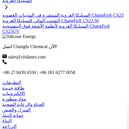
السيليكا الغروية
السيليكا الغروية المنتشرة في المذيبات العضوية ChangFu® CS23
التشتت المائي للسيليكا الغروية ChangFu® CS23-W
السيليكا الغروية لأنظمة الأشعة فوق البنفسجية ChangFu®
CS23UV
اتصل Changfu Chemical الآن!
sales@cfsilanes.com
+86 27 8439 6550 | +86 181 6277 0058
التطبيقات
طاقة جديدة
الإلكترونيات
مواد متطورة
الحياة والرعاية الصحية
المنزل والعيش
حماية البيئة
البناء
الزراعة