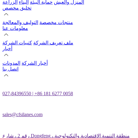
المنزل والعيش
حماية البيئة
البناء
الزراعة
تخليق مخصص
منتجات مخصصة
التوليف والمعالجة
معلومات عنا
ملف تعريف الشركة
كتيبات الشركة
أخبار
أخبار الشركة
المدونات
اتصل بنا
027-84396550 | +86 181 6277 0058
sales@cfsilanes.com
رقم 2 ، شارع Dongfeng ، منطقة التنمية الاقتصادية والتكنولوجية