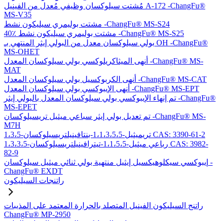
مُشتت سيلوكسان وظيفي مُعدل من الفينيل A-172 -ChangFu®
MS-V35
مشتت بوليمري سيليكون نشط -ChangFu® MS-S24
40٪ مشتت بوليمري سيليكون نشط -ChangFu® MS-S25
بولي سيلوكسان معدل من البولي إيثر المنتهي بـ OH -ChangFu®
MS-OHET
أنهى الميثاكريلوكسي بولي سيلوكسان المعدل -ChangFu® MS-
MAT
أنهى الكربوكسيل بولي سيلوكسان المعدل -ChangFu® MS-CAT
أنهى الإيبوكسي بولي سيلوكسان المعدل -ChangFu® MS-EPT
تم إنهاء الإيبوكسي بولي سيلوكسان المعدل بالبولي إيثر -ChangFu®
MS-EPET
تم تعديل بولي إيثر سباعي ميثيل تريسيلوكسان -ChangFu® MS-
M7H
1،3،5-تريميثيل-1،1،3،5،5-بنتافينيلتريسيلوكسان CAS: 3390-61-2
1،3،3،5-رباعي ميثيل-1،1،5،5-تيترافينيلتريسيلوكسان CAS: 3982-
82-9
إيبوكسي سيكلوهيكسيل إيثيل منتهية بولي ثنائي ميثيل سيلوكسان -
ChangFu® EXDT
راتنجات السيليكون
راتنج السيليكون الفينيل المتصلد بالحرارة المعتمد على المذيبات
ChangFu® MP-2950