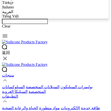
Türkçe
Italiano
العربية
Tiếng Việt
Clear
返回
منتجات
بوليمرات السيليكون
السيلانات المتخصصة
السيلوكسانات
المتخصصة
السيليكا الغروية
التطبيقات
طاقة جديدة
الإلكترونيات
مواد متطورة
الحياة والرعاية الصحية