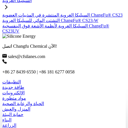
السيليكا الغروية
السيليكا الغروية المنتشرة في المذيبات العضوية ChangFu® CS23
التشتت المائي للسيليكا الغروية ChangFu® CS23-W
السيليكا الغروية لأنظمة الأشعة فوق البنفسجية ChangFu®
CS23UV
اتصل Changfu Chemical الآن!
sales@cfsilanes.com
+86 27 8439 6550 | +86 181 6277 0058
التطبيقات
طاقة جديدة
الإلكترونيات
مواد متطورة
الحياة والرعاية الصحية
المنزل والعيش
حماية البيئة
البناء
الزراعة