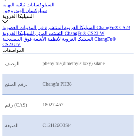
السيلوكسانات ثنائية النهاية
سيلوكسان الهيدروجين
السيليكا الغروية
السيليكا الغروية المنتشرة في المذيبات العضوية ChangFu® CS23
التشتت المائي للسيليكا الغروية ChangFu® CS23-W
السيليكا الغروية لأنظمة الأشعة فوق البنفسجية ChangFu®
CS23UV
المواصفات
phenyltris(dimethylsiloxy) silane
الوصف
Changfu PH38
رقم المنتج.
18027-457
رقم (CAS)
C12H26O3Si4
الصيغة