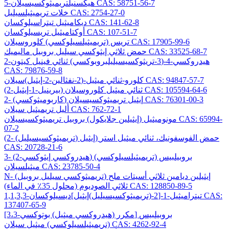
5-هيكسنيلتريميثوكسيسيلان CAS: 58751-56-7
خلات تريميثيلسيليل CAS: 2754-27-0
ديكاميثيل تيتراسيلوكسان CAS: 141-62-8
أوكتاميثيل تريسيلوكسان CAS: 107-51-7
تريس (تريميثيلسيلوكسي) كلوروسيلان CAS: 17905-99-6
حمض ثلاثي إيثوكسي سيليل بروبيل ماليميك CAS: 33525-68-7
2-هيدروكسي-4-(3-تريثوكسيسيليلبروبوكسي) ثنائي فينيل كيتون
CAS: 79876-59-8
كلورو-ثنائي ميثيل-(2-نفثالين-2-إيثيل)سيلان CAS: 94847-57-7
(2-بيرينيل-1-إيثيل) ثنائي ميثيل كلوروسيلان CAS: 105594-64-6
2- (كاربوميثوكسي) إيثيل تريميثوكسيسيلان CAS: 76301-00-3
أليل تريميثيل سيلان CAS: 762-72-1
مونوميثيل (إيثيلين جلايكول) بروبيل تريميثوكسيسيلان CAS: 65994-
07-2
(2- (تريميثوكسيسيليل) إيثيل) حمض الفوسفونيك، ثنائي ميثيل استر
CAS: 20728-21-6
3- (2-هيدروكسي إيثوكسي) بروبيلبيس (تريميثيلسيلوكسي)
ميثيلسيلان CAS: 23785-50-4
N- (تريميثوكسي سيليل بروبيل) إيثيلين ديامين ثلاثي أسيتات ملح
ثلاثي الصوديوم (محلول 35٪ في الماء) CAS: 128850-89-5
1,1,3,3-تيتراميثيل-1-[2-(تريميثوكسيسيليل)إيثيل]ديسيلوكسان CAS:
137407-65-9
[3،3-مكرر (هيدروكسي ميثيل) بوتوكسي] بروبيلبيس
(تريميثيلسيلوكسي) ميثيل سيلان CAS: 4262-92-4