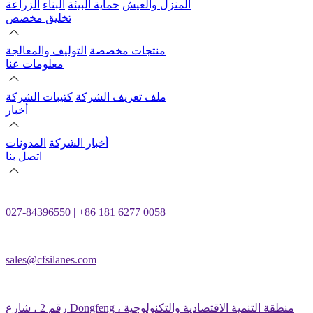
المنزل والعيش
حماية البيئة
البناء
الزراعة
تخليق مخصص
منتجات مخصصة
التوليف والمعالجة
معلومات عنا
ملف تعريف الشركة
كتيبات الشركة
أخبار
أخبار الشركة
المدونات
اتصل بنا
027-84396550 | +86 181 6277 0058
sales@cfsilanes.com
رقم 2 ، شارع Dongfeng ، منطقة التنمية الاقتصادية والتكنولوجية