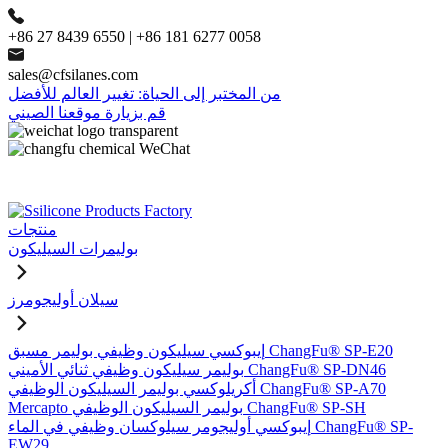
+86 27 8439 6550 | +86 181 6277 0058
sales@cfsilanes.com
من المختبر إلى الحياة: تغيير العالم للأفضل
قم بزيارة موقعنا الصيني
منتجات
بوليمرات السيليكون
سيلان أوليجومرز
إيبوكسي سيليكون وظيفي بوليمر مسبق ChangFu® SP-E20
بوليمر سيليكون وظيفي ثنائي الأميني ChangFu® SP-DN46
أكريلوكسي بوليمر السيليكون الوظيفي ChangFu® SP-A70
Mercapto بوليمر السيليكون الوظيفي ChangFu® SP-SH
إيبوكسي أوليجومر سيلوكسان وظيفي في الماء ChangFu® SP-
EW29