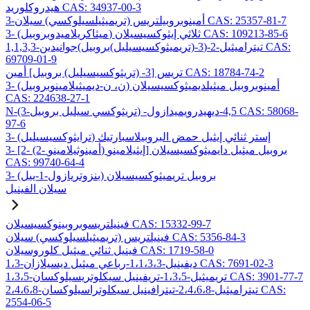
هيدروكلوريد CAS: 34937-00-3
3-أمينوبروبيلتريس (تريميثيلسيلوكسي) سيلان CAS: 25357-81-7
3- (ميثاكريلاميدوبروبيل) ثلاثي إيثوكسيسيلان CAS: 109213-85-6
1,1,3,3-تيتراميثيل-2-(3-(تريميثوكسيسيليل)بروبيل)جوانيدين CAS:
69709-01-9
تريس [3- (تريثوكسيسيليل) بروبيل] أمين CAS: 18784-74-2
3- (ن، ن-ديميثيلامينوبروبيل) أمينوبروبيل ميثيلديميثوكسيسيلان
CAS: 224638-27-1
N-(3-تريثوكسي سيليل بروبيل) -4,5-ديهيدرويميدازول CAS: 58068-
97-6
3- (ترايثوكسيسيليل) إستر ثنائي إيثيل حمض البروبيلاسبارتيك
3- [2- (2- أمينوثيلامينو) إيثيلامينو] بروبيل ميثيل دايميثوكسيسيلان
CAS: 99740-64-4
3- (بنزوتريازول-1-ييل) بروبيل تريميثوكسيسيلان
سيلان الفينيل
فينيلتريسوبروبينوكسيسيلان CAS: 15332-99-7
فينيلتريس (تريميثيلسيلوكسي) سيلان CAS: 5356-84-3
فينيل ثنائي ميثيل كلوروسيلان CAS: 1719-58-0
1،3-ديفينيل-1،1،3،3-رباعي ميثيل ديسيلازان CAS: 7691-02-3
1،3،5-تريميثيل-1،3،5-تريفينيل سيكلوتريسيلوكسان CAS: 3901-77-7
2،4،6،8-تيتراميثيل-2،4،6،8-تيترافينيل سيكلوتراسيلوكسان CAS:
2554-06-5