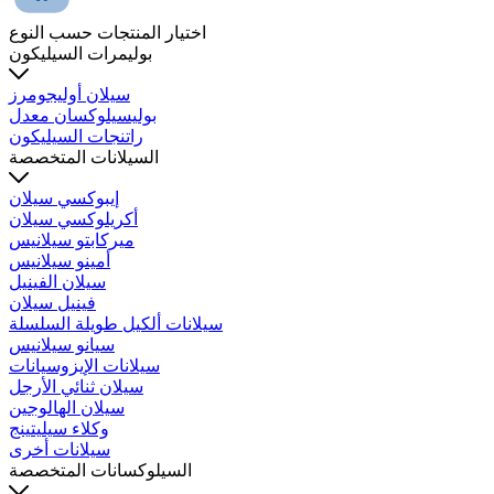
اختيار المنتجات حسب النوع
بوليمرات السيليكون
سيلان أوليجومرز
بوليسيلوكسان معدل
راتنجات السيليكون
السيلانات المتخصصة
إيبوكسي سيلان
أكريلوكسي سيلان
ميركابتو سيلانيس
أمينو سيلانيس
سيلان الفينيل
فينيل سيلان
سيلانات ألكيل طويلة السلسلة
سيانو سيلانيس
سيلانات الإيزوسيانات
سيلان ثنائي الأرجل
سيلان الهالوجين
وكلاء سيليتينج
سيلانات أخرى
السيلوكسانات المتخصصة