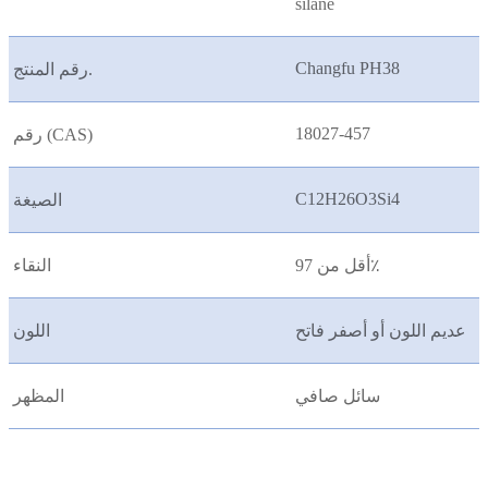
silane
Changfu PH38
رقم المنتج.
18027-457
رقم (CAS)
C12H26O3Si4
الصيغة
أقل من 97٪
النقاء
عديم اللون أو أصفر فاتح
اللون
سائل صافي
المظهر