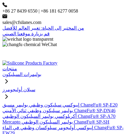
+86 27 8439 6550 | +86 181 6277 0058
sales@cfsilanes.com
من المختبر إلى الحياة: تغيير العالم للأفضل
قم بزيارة موقعنا الصيني
منتجات
بوليمرات السيليكون
سيلان أوليجومرز
إيبوكسي سيليكون وظيفي بوليمر مسبق ChangFu® SP-E20
بوليمر سيليكون وظيفي ثنائي الأميني ChangFu® SP-DN46
أكريلوكسي بوليمر السيليكون الوظيفي ChangFu® SP-A70
Mercapto بوليمر السيليكون الوظيفي ChangFu® SP-SH
إيبوكسي أوليجومر سيلوكسان وظيفي في الماء ChangFu® SP-
EW29