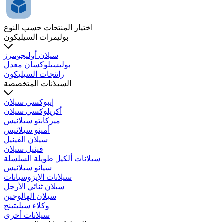
اختيار المنتجات حسب النوع
بوليمرات السيليكون
سيلان أوليجومرز
بوليسيلوكسان معدل
راتنجات السيليكون
السيلانات المتخصصة
إيبوكسي سيلان
أكريلوكسي سيلان
ميركابتو سيلانيس
أمينو سيلانيس
سيلان الفينيل
فينيل سيلان
سيلانات ألكيل طويلة السلسلة
سيانو سيلانيس
سيلانات الإيزوسيانات
سيلان ثنائي الأرجل
سيلان الهالوجين
وكلاء سيليتينج
سيلانات أخرى