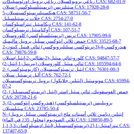
رباعي بروبوكسيلان رباعي بروبيل أورثوسيليكات CAS: 682-01-9
ميثيلتريس (تريميثيلسيلوكسي) سيلان CAS: 17928-28-8
5-هيكسنيلتريميثوكسيسيلان CAS: 58751-56-7
خلات تريميثيلسيليل CAS: 2754-27-0
ديكاميثيل تيتراسيلوكسان CAS: 141-62-8
أوكتاميثيل تريسيلوكسان CAS: 107-51-7
تريس (تريميثيلسيلوكسي) كلوروسيلان CAS: 17905-99-6
حمض ثلاثي إيثوكسي سيليل بروبيل ماليميك CAS: 33525-68-7
2-هيدروكسي-4-(3-تريثوكسي سيليلبروبوكسي) ثنائي فينيل كيتون
CAS: 79876-59-8
كلورو-ثنائي ميثيل-(2-نفثالين-2-إيثيل)سيلان CAS: 94847-57-7
(2-بيرينيل-1-إيثيل) ثنائي ميثيل كلوروسيلان CAS: 105594-64-6
2- (كاربوميثوكسي) إيثيل تريميثوكسيسيلان CAS: 76301-00-3
أليل تريميثيل سيلان CAS: 762-72-1
مونوميثيل (إيثيلين جلايكول) بروبيل تريميثوكسيسيلان CAS: 65994-
07-2
(2- (تريميثوكسيسيليل) إيثيل) حمض الفوسفونيك، ثنائي ميثيل استر
CAS: 20728-21-6
3- (2-هيدروكسي إيثوكسي) بروبيلبيس (تريميثيلسيلوكسي)
ميثيلسيلان CAS: 23785-50-4
N- (تريميثوكسي سيليل بروبيل) إيثيلين ديامين ثلاثي أسيتات ملح
ثلاثي الصوديوم (محلول 35٪ في الماء) CAS: 128850-89-5
1,1,3,3-تيتراميثيل-1-[2-(تريميثوكسيسيليل)إيثيل]ديسيلوكسان CAS:
137407-65-9