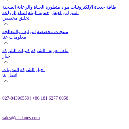
طاقة جديدة
الإلكترونيات
مواد متطورة
الحياة والرعاية الصحية
المنزل والعيش
حماية البيئة
البناء
الزراعة
تخليق مخصص
منتجات مخصصة
التوليف والمعالجة
معلومات عنا
ملف تعريف الشركة
كتيبات الشركة
أخبار
أخبار الشركة
المدونات
اتصل بنا
027-84396550 | +86 181 6277 0058
sales@cfsilanes.com