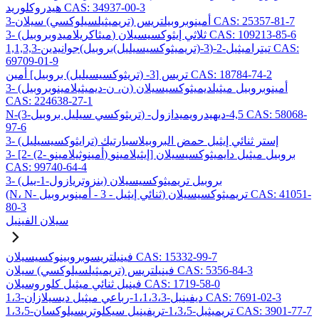
هيدروكلوريد CAS: 34937-00-3
3-أمينوبروبيلتريس (تريميثيلسيلوكسي) سيلان CAS: 25357-81-7
3- (ميثاكريلاميدوبروبيل) ثلاثي إيثوكسيسيلان CAS: 109213-85-6
1,1,3,3-تيتراميثيل-2-(3-(تريميثوكسيسيليل)بروبيل)جوانيدين CAS:
69709-01-9
تريس [3- (تريثوكسيسيليل) بروبيل] أمين CAS: 18784-74-2
3- (ن، ن-ديميثيلامينوبروبيل) أمينوبروبيل ميثيلديميثوكسيسيلان
CAS: 224638-27-1
N-(3-تريثوكسي سيليل بروبيل) -4,5-ديهيدرويميدازول CAS: 58068-
97-6
3- (ترايثوكسيسيليل) إستر ثنائي إيثيل حمض البروبيلاسبارتيك
3- [2- (2- أمينوثيلامينو) إيثيلامينو] بروبيل ميثيل دايميثوكسيسيلان
CAS: 99740-64-4
3- (بنزوتريازول-1-ييل) بروبيل تريميثوكسيسيلان
(N، N- ثنائي إيثيل - 3 - أمينوبروبيل) تريميثوكسيسيلان CAS: 41051-
80-3
سيلان الفينيل
فينيلتريسوبروبينوكسيسيلان CAS: 15332-99-7
فينيلتريس (تريميثيلسيلوكسي) سيلان CAS: 5356-84-3
فينيل ثنائي ميثيل كلوروسيلان CAS: 1719-58-0
1،3-ديفينيل-1،1،3،3-رباعي ميثيل ديسيلازان CAS: 7691-02-3
1،3،5-تريميثيل-1،3،5-تريفينيل سيكلوتريسيلوكسان CAS: 3901-77-7