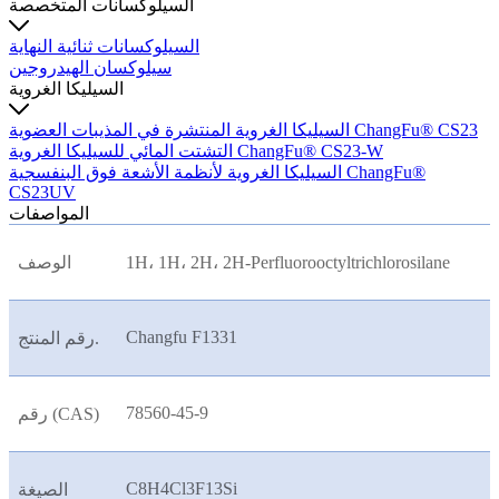
السيلوكسانات المتخصصة
السيلوكسانات ثنائية النهاية
سيلوكسان الهيدروجين
السيليكا الغروية
السيليكا الغروية المنتشرة في المذيبات العضوية ChangFu® CS23
التشتت المائي للسيليكا الغروية ChangFu® CS23-W
السيليكا الغروية لأنظمة الأشعة فوق البنفسجية ChangFu®
CS23UV
المواصفات
1H، 1H، 2H، 2H-Perfluorooctyltrichlorosilane
الوصف
Changfu F1331
رقم المنتج.
78560-45-9
رقم (CAS)
C8H4Cl3F13Si
الصيغة