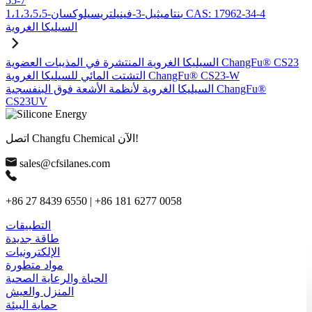
55-7
1،1،3،5،5-بنتاميثيل-3-فينيلتريسيلوكسان CAS: 17962-34-4
السيليكا الغروية
السيليكا الغروية المنتشرة في المذيبات العضوية ChangFu® CS23
التشتت المائي للسيليكا الغروية ChangFu® CS23-W
السيليكا الغروية لأنظمة الأشعة فوق البنفسجية ChangFu®
CS23UV
اتصل Changfu Chemical الآن!
sales@cfsilanes.com
+86 27 8439 6550 | +86 181 6277 0058
التطبيقات
طاقة جديدة
الإلكترونيات
مواد متطورة
الحياة والرعاية الصحية
المنزل والعيش
حماية البيئة