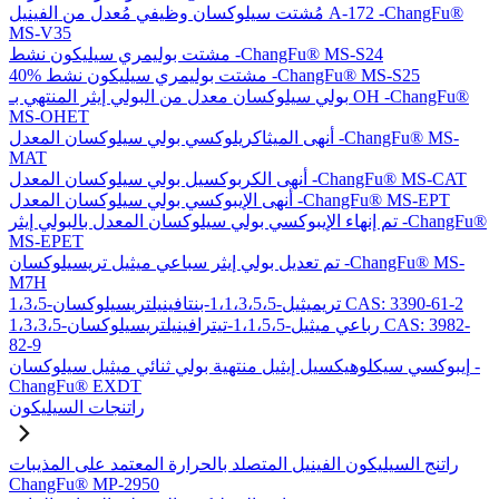
مُشتت سيلوكسان وظيفي مُعدل من الفينيل A-172 -ChangFu®
MS-V35
مشتت بوليمري سيليكون نشط -ChangFu® MS-S24
40% مشتت بوليمري سيليكون نشط -ChangFu® MS-S25
بولي سيلوكسان معدل من البولي إيثر المنتهي بـ OH -ChangFu®
MS-OHET
أنهى الميثاكريلوكسي بولي سيلوكسان المعدل -ChangFu® MS-
MAT
أنهى الكربوكسيل بولي سيلوكسان المعدل -ChangFu® MS-CAT
أنهى الإيبوكسي بولي سيلوكسان المعدل -ChangFu® MS-EPT
تم إنهاء الإيبوكسي بولي سيلوكسان المعدل بالبولي إيثر -ChangFu®
MS-EPET
تم تعديل بولي إيثر سباعي ميثيل تريسيلوكسان -ChangFu® MS-
M7H
1،3،5-تريميثيل-1،1،3،5،5-بنتافينيلتريسيلوكسان CAS: 3390-61-2
1،3،3،5-رباعي ميثيل-1،1،5،5-تيترافينيلتريسيلوكسان CAS: 3982-
82-9
إيبوكسي سيكلوهيكسيل إيثيل منتهية بولي ثنائي ميثيل سيلوكسان -
ChangFu® EXDT
راتنجات السيليكون
راتنج السيليكون الفينيل المتصلد بالحرارة المعتمد على المذيبات
ChangFu® MP-2950