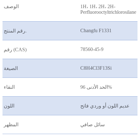
1H، 1H، 2H، 2H-
الوصف
Perfluorooctyltrichlorosilane
Changfu F1331
رقم المنتج.
78560-45-9
رقم (CAS)
C8H4Cl3F13Si
الصيغة
الحد الأدنى 96%
النقاء
عديم اللون أو وردي فاتح
اللون
سائل صافي
المظهر