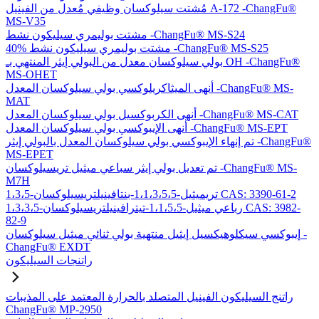
مُشتت سيلوكسان وظيفي مُعدل من الفينيل A-172 -ChangFu®
MS-V35
مشتت بوليمري سيليكون نشط -ChangFu® MS-S24
40% مشتت بوليمري سيليكون نشط -ChangFu® MS-S25
بولي سيلوكسان معدل من البولي إيثر المنتهي بـ OH -ChangFu®
MS-OHET
أنهى الميثاكريلوكسي بولي سيلوكسان المعدل -ChangFu® MS-
MAT
أنهى الكربوكسيل بولي سيلوكسان المعدل -ChangFu® MS-CAT
أنهى الإيبوكسي بولي سيلوكسان المعدل -ChangFu® MS-EPT
تم إنهاء الإيبوكسي بولي سيلوكسان المعدل بالبولي إيثر -ChangFu®
MS-EPET
تم تعديل بولي إيثر سباعي ميثيل تريسيلوكسان -ChangFu® MS-
M7H
1،3،5-تريميثيل-1،1،3،5،5-بنتافينيلتريسيلوكسان CAS: 3390-61-2
1،3،3،5-رباعي ميثيل-1،1،5،5-تيترافينيلتريسيلوكسان CAS: 3982-
82-9
إيبوكسي سيكلوهيكسيل إيثيل منتهية بولي ثنائي ميثيل سيلوكسان -
ChangFu® EXDT
راتنجات السيليكون
راتنج السيليكون الفينيل المتصلد بالحرارة المعتمد على المذيبات
ChangFu® MP-2950