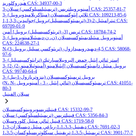
هيدروكلوريد CAS: 34937-00-3
3-أمينوبروبيلتريس (تريميثيلسيلوكسي) سيلان CAS: 25357-81-7
3- (ميثاكريلاميدوبروبيل) ثلاثي إيثوكسيسيلان CAS: 109213-85-6
1,1,3,3-تيتراميثيل-2-(3-(تريميثوكسيسيليل)بروبيل)جوانيدين CAS:
69709-01-9
تريس [3- (تريثوكسيسيليل) بروبيل] أمين CAS: 18784-74-2
3- (ن، ن-ديميثيلامينوبروبيل) أمينوبروبيل ميثيلديميثوكسيسيلان
CAS: 224638-27-1
N-(3-تريثوكسي سيليل بروبيل) -4,5-ديهيدرويميدازول CAS: 58068-
97-6
3- (ترايثوكسيسيليل) إستر ثنائي إيثيل حمض البروبيلاسبارتيك
3- [2- (2- أمينوثيلامينو) إيثيلامينو] بروبيل ميثيل دايميثوكسيسيلان
CAS: 99740-64-4
3- (بنزوتريازول-1-ييل) بروبيل تريميثوكسيسيلان
(N، N- ثنائي إيثيل - 3 - أمينوبروبيل) تريميثوكسيسيلان CAS: 41051-
80-3
سيلان الفينيل
فينيلتريسوبروبينوكسيسيلان CAS: 15332-99-7
فينيلتريس (تريميثيلسيلوكسي) سيلان CAS: 5356-84-3
فينيل ثنائي ميثيل كلوروسيلان CAS: 1719-58-0
1،3-ديفينيل-1،1،3،3-رباعي ميثيل ديسيلازان CAS: 7691-02-3
1،3،5-تريميثيل-1،3،5-تريفينيل سيكلوتريسيلوكسان CAS: 3901-77-7