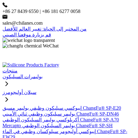
+86 27 8439 6550 | +86 181 6277 0058
sales@cfsilanes.com
من المختبر إلى الحياة: تغيير العالم للأفضل
قم بزيارة موقعنا الصيني
منتجات
بوليمرات السيليكون
سيلان أوليجومرز
إيبوكسي سيليكون وظيفي بوليمر مسبق ChangFu® SP-E20
بوليمر سيليكون وظيفي ثنائي الأميني ChangFu® SP-DN46
أكريلوكسي بوليمر السيليكون الوظيفي ChangFu® SP-A70
Mercapto بوليمر السيليكون الوظيفي ChangFu® SP-SH
إيبوكسي أوليجومر سيلوكسان وظيفي في الماء ChangFu® SP-
EW29