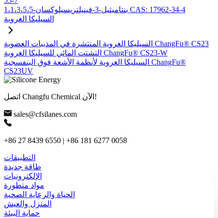
55-7
1،1،3،5،5-بنتاميثيل-3-فينيلتريسيلوكسان CAS: 17962-34-4
السيليكا الغروية
السيليكا الغروية المنتشرة في المذيبات العضوية ChangFu® CS23
التشتت المائي للسيليكا الغروية ChangFu® CS23-W
السيليكا الغروية لأنظمة الأشعة فوق البنفسجية ChangFu®
CS23UV
اتصل Changfu Chemical الآن!
sales@cfsilanes.com
+86 27 8439 6550 | +86 181 6277 0058
التطبيقات
طاقة جديدة
الإلكترونيات
مواد متطورة
الحياة والرعاية الصحية
المنزل والعيش
حماية البيئة