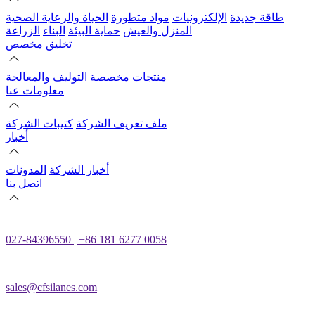
طاقة جديدة
الإلكترونيات
مواد متطورة
الحياة والرعاية الصحية
المنزل والعيش
حماية البيئة
البناء
الزراعة
تخليق مخصص
منتجات مخصصة
التوليف والمعالجة
معلومات عنا
ملف تعريف الشركة
كتيبات الشركة
أخبار
أخبار الشركة
المدونات
اتصل بنا
027-84396550 | +86 181 6277 0058
sales@cfsilanes.com