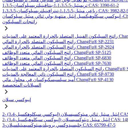
1،3،5-تريميثيل-1،1،3،5،5-بنتافينيلتريسيلوكسان CAS: 3390-61-2
1،3،3-رباعي ميثيل-1،1،5،5-تيترافينيلتريسيلوكسان CAS: 3982-82-9
-ChangFu® EXDT
راتنجات السيليكون
بات ChangFu® MP-2950
راتنج السيليكون المتصلد بالحرارة المائي ChangFu® SP-2231
راتنج السيليكون المتصلد بالحرارة المائي ChangFu® SP-2924
راتنج السيليكون المائي متعدد الوظائف ChangFu® SP-5125
راتنج السيليكون المائي متعدد الوظائف ChangFu® SP-6830
راتنج السيليكون المائي متعدد الوظائف ChangFu® SP-7630
لحرارة المعتمد على المذيبات ChangFu® SP-9115
راتنج السيليكون ذاتي المعالجة بالمذيبات ChangFu® SP-9730
أميد سيلسيسكيوكسان في محلول مائي ChangFu® SP-4130
السيلانات المتخصصة
إيبوكسي سيلان
لان CAS: 97802-57-8
يل ميثيل ديثوكسيسيلان CAS: 14857-35-3
3-جليسيدوكسي بروبيلديميثوكسيميثيلسيلان CAS: 65799-47-5