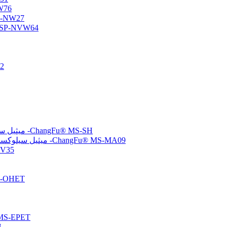
أوليجومر س
أوليجومر سيلوكسان وظي
أوليجومر السيلوكسان الأميني/الفيني
متع
(ميركابتوبروبيل) ميثيل سيلوكسان-ثنائي ميثيل سيلوكسان بوليمرات مشتركة -ChangFu® MS-SH
(ميثاكريلوكسي بروبيل) ميثيل سيلوكسان-ثنائي ميثيل سيلوكسان بوليمرات مشتركة -ChangFu® MS-MA09
مُشتت سيلو
بولي سيلوكسان معدل
تم إنهاء الإيبوكسي بولي سيلو
تم