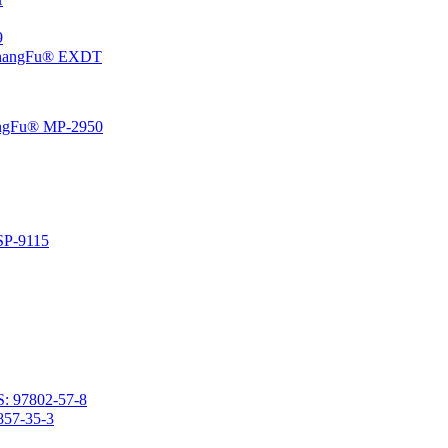
،5
إيبوكسي سيكلوهيكسيل إيثيل منتهية بولي ثنائي ميثيل سيلوكسان 
راتنج السيليكون الفينيل المتصلد بالحرارة المعتمد على المذي
راتنج السيليكون المتصلد با
2- (3،4-إيبوكسي سيكلوهكسيل) إيثيل ميثيل ثنائي ميثوكسيسي
2- (3،4-إيبوكسي سيكلوهيكسيل) إيث