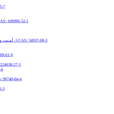
N- [ديميثوكس
N- [5- (تريميثوكسيسيليل بروبيل) -2-أزا-1-أوكسوبينتيل] كابرولاكتام 96-32-1
N- [2- (N- فينيل بنزيلامينو) إيثيل] -3- أمينوبروبيل تريميثوكسيسيلان هيدروكلوريد CAS: 34937-00-3
1,1,3,3-تيتراميثيل-2-(3-(تريميث
3- (ن، ن-ديميثيلامينوبروبيل) أمينوبروبيل ميثيلديميث
N-(3-تر
3- [2- (2- أمينوثيلامينو) إيثيلامينو] بروبيل ميثيل دايميثوكس
(N، N- ثنائ