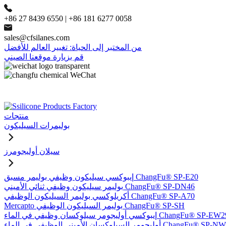
+86 27 8439 6550 | +86 181 6277 0058
sales@cfsilanes.com
من المختبر إلى الحياة: تغيير العالم للأفضل
قم بزيارة موقعنا الصيني
منتجات
بوليمرات السيليكون
سيلان أوليجومرز
إيبوكسي سيليكون وظيفي بوليمر مسبق ChangFu® SP-E20
بوليمر سيليكون وظيفي ثنائي الأميني ChangFu® SP-DN46
أكريلوكسي بوليمر السيليكون الوظيفي ChangFu® SP-A70
Mercapto بوليمر السيليكون الوظيفي ChangFu® SP-SH
وكسي أوليجومر سيلوكسان وظيفي في الماء ChangFu® SP-EW29
ر السيلوكسان الأميني الوظيفي في الماء ChangFu® SP-NW51