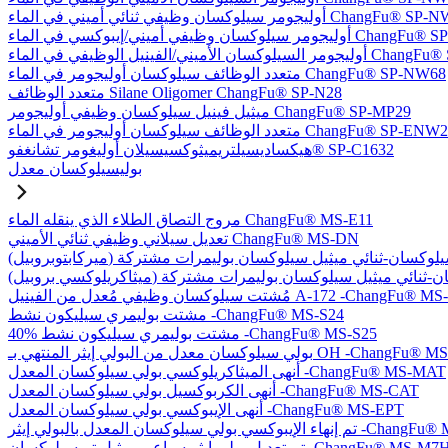
يلوكسان وظيفي ثنائي أميني في الماء ChangFu® SP-NW76
في أميني/إيبوكسي في الماء ChangFu® SP-NW27
ل الوظيفي في الماء ChangFu® SP-NVW64
متعدد الوظائف سيلوكسان أوليجومر في الماء ChangFu® SP-NW68
متعدد الوظائف Silane Oligomer ChangFu® SP-N28
ميثيل فينيل سيلوكسان وظيفي أوليجومر ChangFu® SP-MP29
دد الوظائف سيلوكسان أوليجومر في الماء ChangFu® SP-ENW22
هيكساديسيلتريميثوكسيسيلان أوليغومر تشانغفو® SP-C1632
بوليسيلوكسان معدل
مروج التصاق الطلاء الذي ينقله الماء ChangFu® MS-E11
تعديل سيلاني وظيفي ثنائي الأميني ChangFu® MS-DN
كسان وظيفي مُعدل من الفينيل A-172 -ChangFu® MS-V35
مشتت بوليمري سيليكون نشط -ChangFu® MS-S24
40% مشتت بوليمري سيليكون نشط -ChangFu® MS-S25
 من البولي إيثر المنتهي بـ OH -ChangFu® MS-OHET
أنهى الميثاكريلوكسي بولي سيلوكسان المعدل -ChangFu® MS-MAT
أنهى الكربوكسيل بولي سيلوكسان المعدل -ChangFu® MS-CAT
أنهى الإيبوكسي بولي سيلوكسان المعدل -ChangFu® MS-EPT
كسان المعدل بالبولي إيثر -ChangFu® MS-EPET
 تعديل بولي إيثر سباعي ميثيل تريسيلوكسان -ChangFu® MS-M7H