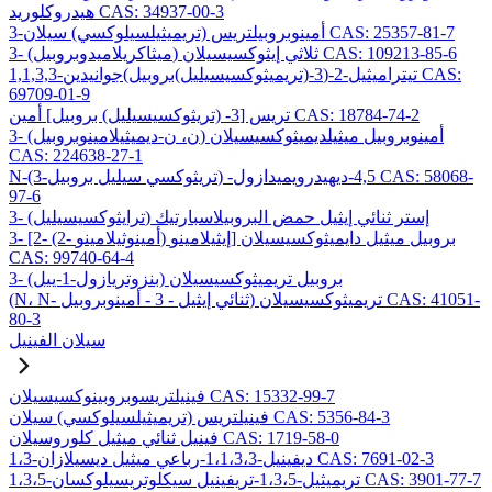
هيدروكلوريد CAS: 34937-00-3
3-أمينوبروبيلتريس (تريميثيلسيلوكسي) سيلان CAS: 25357-81-7
3- (ميثاكريلاميدوبروبيل) ثلاثي إيثوكسيسيلان CAS: 109213-85-6
1,1,3,3-تيتراميثيل-2-(3-(تريميثوكسيسيليل)بروبيل)جوانيدين CAS:
69709-01-9
تريس [3- (تريثوكسيسيليل) بروبيل] أمين CAS: 18784-74-2
3- (ن، ن-ديميثيلامينوبروبيل) أمينوبروبيل ميثيلديميثوكسيسيلان
CAS: 224638-27-1
N-(3-تريثوكسي سيليل بروبيل) -4,5-ديهيدرويميدازول CAS: 58068-
97-6
3- (ترايثوكسيسيليل) إستر ثنائي إيثيل حمض البروبيلاسبارتيك
3- [2- (2- أمينوثيلامينو) إيثيلامينو] بروبيل ميثيل دايميثوكسيسيلان
CAS: 99740-64-4
3- (بنزوتريازول-1-ييل) بروبيل تريميثوكسيسيلان
(N، N- ثنائي إيثيل - 3 - أمينوبروبيل) تريميثوكسيسيلان CAS: 41051-
80-3
سيلان الفينيل
فينيلتريسوبروبينوكسيسيلان CAS: 15332-99-7
فينيلتريس (تريميثيلسيلوكسي) سيلان CAS: 5356-84-3
فينيل ثنائي ميثيل كلوروسيلان CAS: 1719-58-0
1،3-ديفينيل-1،1،3،3-رباعي ميثيل ديسيلازان CAS: 7691-02-3
1،3،5-تريميثيل-1،3،5-تريفينيل سيكلوتريسيلوكسان CAS: 3901-77-7