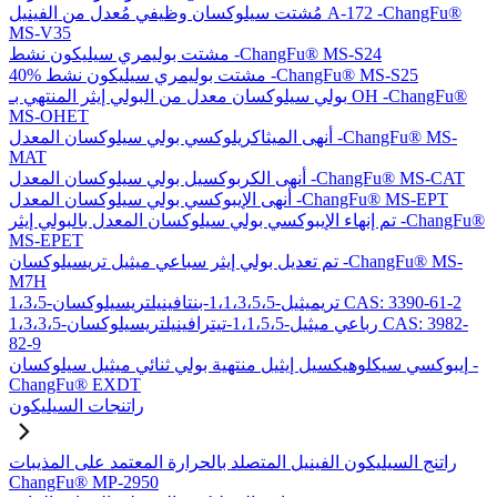
مُشتت سيلوكسان وظيفي مُعدل من الفينيل A-172 -ChangFu®
MS-V35
مشتت بوليمري سيليكون نشط -ChangFu® MS-S24
40% مشتت بوليمري سيليكون نشط -ChangFu® MS-S25
بولي سيلوكسان معدل من البولي إيثر المنتهي بـ OH -ChangFu®
MS-OHET
أنهى الميثاكريلوكسي بولي سيلوكسان المعدل -ChangFu® MS-
MAT
أنهى الكربوكسيل بولي سيلوكسان المعدل -ChangFu® MS-CAT
أنهى الإيبوكسي بولي سيلوكسان المعدل -ChangFu® MS-EPT
تم إنهاء الإيبوكسي بولي سيلوكسان المعدل بالبولي إيثر -ChangFu®
MS-EPET
تم تعديل بولي إيثر سباعي ميثيل تريسيلوكسان -ChangFu® MS-
M7H
1،3،5-تريميثيل-1،1،3،5،5-بنتافينيلتريسيلوكسان CAS: 3390-61-2
1،3،3،5-رباعي ميثيل-1،1،5،5-تيترافينيلتريسيلوكسان CAS: 3982-
82-9
إيبوكسي سيكلوهيكسيل إيثيل منتهية بولي ثنائي ميثيل سيلوكسان -
ChangFu® EXDT
راتنجات السيليكون
راتنج السيليكون الفينيل المتصلد بالحرارة المعتمد على المذيبات
ChangFu® MP-2950