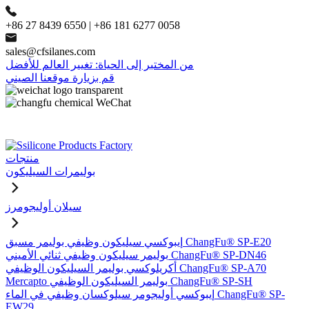
+86 27 8439 6550 | +86 181 6277 0058
sales@cfsilanes.com
من المختبر إلى الحياة: تغيير العالم للأفضل
قم بزيارة موقعنا الصيني
منتجات
بوليمرات السيليكون
سيلان أوليجومرز
إيبوكسي سيليكون وظيفي بوليمر مسبق ChangFu® SP-E20
بوليمر سيليكون وظيفي ثنائي الأميني ChangFu® SP-DN46
أكريلوكسي بوليمر السيليكون الوظيفي ChangFu® SP-A70
Mercapto بوليمر السيليكون الوظيفي ChangFu® SP-SH
إيبوكسي أوليجومر سيلوكسان وظيفي في الماء ChangFu® SP-
EW29