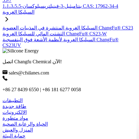
55-7
1،1،3،5،5-بنتاميثيل-3-فينيلتريسيلوكسان CAS: 17962-34-4
السيليكا الغروية
السيليكا الغروية المنتشرة في المذيبات العضوية ChangFu® CS23
التشتت المائي للسيليكا الغروية ChangFu® CS23-W
السيليكا الغروية لأنظمة الأشعة فوق البنفسجية ChangFu®
CS23UV
اتصل Changfu Chemical الآن!
sales@cfsilanes.com
+86 27 8439 6550 | +86 181 6277 0058
التطبيقات
طاقة جديدة
الإلكترونيات
مواد متطورة
الحياة والرعاية الصحية
المنزل والعيش
حماية البيئة