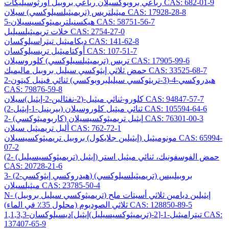
رباعي بروبوكسيلان رباعي بروبيل أورثوسيليكات CAS: 682-01-9
ميثيلتريس (تريميثيلسيلوكسي) سيلان CAS: 17928-28-8
5-هيكسنيلتريميثوكسيسيلان CAS: 58751-56-7
خلات تريميثيلسيليل CAS: 2754-27-0
ديكاميثيل تيتراسيلوكسان CAS: 141-62-8
أوكتاميثيل تريسيلوكسان CAS: 107-51-7
تريس (تريميثيلسيلوكسي) كلوروسيلان CAS: 17905-99-6
حمض ثلاثي إيثوكسي سيليل بروبيل ماليميك CAS: 33525-68-7
2-هيدروكسي-4-(3-تريثوكسي سيليلبروبوكسي) ثنائي فينيل كيتون
CAS: 79876-59-8
كلورو-ثنائي ميثيل-(2-نفثالين-2-إيثيل)سيلان CAS: 94847-57-7
(2-بيرينيل-1-إيثيل) ثنائي ميثيل كلوروسيلان CAS: 105594-64-6
2- (كاربوميثوكسي) إيثيل تريميثوكسيسيلان CAS: 76301-00-3
أليل تريميثيل سيلان CAS: 762-72-1
مونوميثيل (إيثيلين جلايكول) بروبيل تريميثوكسيسيلان CAS: 65994-
07-2
(2- (تريميثوكسيسيليل) إيثيل) حمض الفوسفونيك، ثنائي ميثيل استر
CAS: 20728-21-6
3- (2-هيدروكسي إيثوكسي) بروبيلبيس (تريميثيلسيلوكسي)
ميثيلسيلان CAS: 23785-50-4
N- (تريميثوكسي سيليل بروبيل) إيثيلين ديامين ثلاثي أسيتات ملح
ثلاثي الصوديوم (محلول 35٪ في الماء) CAS: 128850-89-5
1,1,3,3-تيتراميثيل-1-[2-(تريميثوكسيسيليل)إيثيل]ديسيلوكسان CAS:
137407-65-9