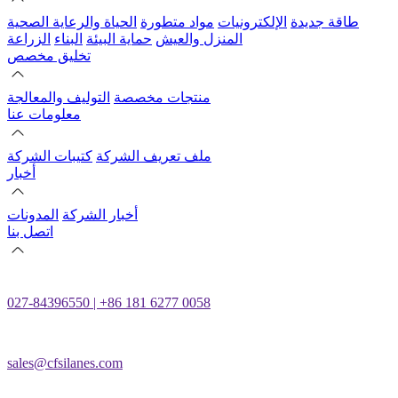
طاقة جديدة
الإلكترونيات
مواد متطورة
الحياة والرعاية الصحية
المنزل والعيش
حماية البيئة
البناء
الزراعة
تخليق مخصص
منتجات مخصصة
التوليف والمعالجة
معلومات عنا
ملف تعريف الشركة
كتيبات الشركة
أخبار
أخبار الشركة
المدونات
اتصل بنا
027-84396550 | +86 181 6277 0058
sales@cfsilanes.com