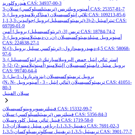
هيدروكلوريد CAS: 34937-00-3
3-أمينوبروبيلتريس (تريميثيلسيلوكسي) سيلان CAS: 25357-81-7
3- (ميثاكريلاميدوبروبيل) ثلاثي إيثوكسيسيلان CAS: 109213-85-6
1,1,3,3-تيتراميثيل-2-(3-(تريميثوكسيسيليل)بروبيل)جوانيدين CAS:
69709-01-9
تريس [3- (تريثوكسيسيليل) بروبيل] أمين CAS: 18784-74-2
3- (ن، ن-ديميثيلامينوبروبيل) أمينوبروبيل ميثيلديميثوكسيسيلان
CAS: 224638-27-1
N-(3-تريثوكسي سيليل بروبيل) -4,5-ديهيدرويميدازول CAS: 58068-
97-6
3- (ترايثوكسيسيليل) إستر ثنائي إيثيل حمض البروبيلاسبارتيك
3- [2- (2- أمينوثيلامينو) إيثيلامينو] بروبيل ميثيل دايميثوكسيسيلان
CAS: 99740-64-4
3- (بنزوتريازول-1-ييل) بروبيل تريميثوكسيسيلان
(N، N- ثنائي إيثيل - 3 - أمينوبروبيل) تريميثوكسيسيلان CAS: 41051-
80-3
سيلان الفينيل
فينيلتريسوبروبينوكسيسيلان CAS: 15332-99-7
فينيلتريس (تريميثيلسيلوكسي) سيلان CAS: 5356-84-3
فينيل ثنائي ميثيل كلوروسيلان CAS: 1719-58-0
1،3-ديفينيل-1،1،3،3-رباعي ميثيل ديسيلازان CAS: 7691-02-3
1،3،5-تريميثيل-1،3،5-تريفينيل سيكلوتريسيلوكسان CAS: 3901-77-7