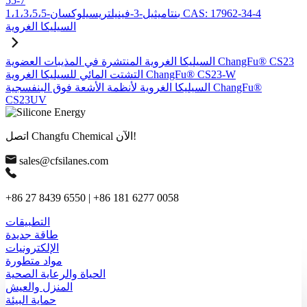
55-7
1،1،3،5،5-بنتاميثيل-3-فينيلتريسيلوكسان CAS: 17962-34-4
السيليكا الغروية
السيليكا الغروية المنتشرة في المذيبات العضوية ChangFu® CS23
التشتت المائي للسيليكا الغروية ChangFu® CS23-W
السيليكا الغروية لأنظمة الأشعة فوق البنفسجية ChangFu®
CS23UV
اتصل Changfu Chemical الآن!
sales@cfsilanes.com
+86 27 8439 6550 | +86 181 6277 0058
التطبيقات
طاقة جديدة
الإلكترونيات
مواد متطورة
الحياة والرعاية الصحية
المنزل والعيش
حماية البيئة