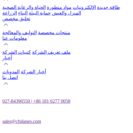
طاقة جديدة
الإلكترونيات
مواد متطورة
الحياة والرعاية الصحية
المنزل والعيش
حماية البيئة
البناء
الزراعة
تخليق مخصص
منتجات مخصصة
التوليف والمعالجة
معلومات عنا
ملف تعريف الشركة
كتيبات الشركة
أخبار
أخبار الشركة
المدونات
اتصل بنا
027-84396550 | +86 181 6277 0058
sales@cfsilanes.com