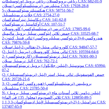
رباعي بروبوكسيلان رباعي بروبيل أورثوسيليكات CAS: 682-01-9
ميثيلتريس (تريميثيلسيلوكسي) سيلان CAS: 17928-28-8
5-هيكسنيلتريميثوكسيسيلان CAS: 58751-56-7
خلات تريميثيلسيليل CAS: 2754-27-0
ديكاميثيل تيتراسيلوكسان CAS: 141-62-8
أوكتاميثيل تريسيلوكسان CAS: 107-51-7
تريس (تريميثيلسيلوكسي) كلوروسيلان CAS: 17905-99-6
حمض ثلاثي إيثوكسي سيليل بروبيل ماليميك CAS: 33525-68-7
2-هيدروكسي-4-(3-تريثوكسي سيليلبروبوكسي) ثنائي فينيل كيتون
CAS: 79876-59-8
كلورو-ثنائي ميثيل-(2-نفثالين-2-إيثيل)سيلان CAS: 94847-57-7
(2-بيرينيل-1-إيثيل) ثنائي ميثيل كلوروسيلان CAS: 105594-64-6
2- (كاربوميثوكسي) إيثيل تريميثوكسيسيلان CAS: 76301-00-3
أليل تريميثيل سيلان CAS: 762-72-1
مونوميثيل (إيثيلين جلايكول) بروبيل تريميثوكسيسيلان CAS: 65994-
07-2
(2- (تريميثوكسيسيليل) إيثيل) حمض الفوسفونيك، ثنائي ميثيل استر
CAS: 20728-21-6
3- (2-هيدروكسي إيثوكسي) بروبيلبيس (تريميثيلسيلوكسي)
ميثيلسيلان CAS: 23785-50-4
N- (تريميثوكسي سيليل بروبيل) إيثيلين ديامين ثلاثي أسيتات ملح
ثلاثي الصوديوم (محلول 35٪ في الماء) CAS: 128850-89-5
1,1,3,3-تيتراميثيل-1-[2-(تريميثوكسيسيليل)إيثيل]ديسيلوكسان CAS:
137407-65-9