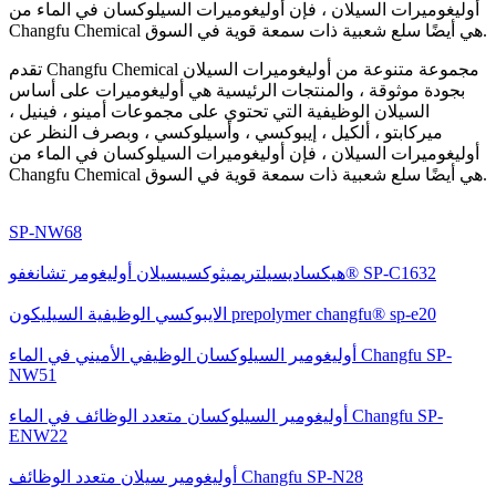
أوليغوميرات السيلان ، فإن أوليغوميرات السيلوكسان في الماء من
Changfu Chemical هي أيضًا سلع شعبية ذات سمعة قوية في السوق.
تقدم Changfu Chemical مجموعة متنوعة من أوليغوميرات السيلان
بجودة موثوقة ، والمنتجات الرئيسية هي أوليغوميرات على أساس
السيلان الوظيفية التي تحتوي على مجموعات أمينو ، فينيل ،
ميركابتو ، ألكيل ، إيبوكسي ، وأسيلوكسي ، وبصرف النظر عن
أوليغوميرات السيلان ، فإن أوليغوميرات السيلوكسان في الماء من
Changfu Chemical هي أيضًا سلع شعبية ذات سمعة قوية في السوق.
SP-NW68
هيكساديسيلتريميثوكسيسيلان أوليغومر تشانغفو® SP-C1632
الايبوكسي الوظيفية السيليكون prepolymer changfu® sp-e20
أوليغومير السيلوكسان الوظيفي الأميني في الماء Changfu SP-
NW51
أوليغومير السيلوكسان متعدد الوظائف في الماء Changfu SP-
ENW22
أوليغومير سيلان متعدد الوظائف Changfu SP-N28