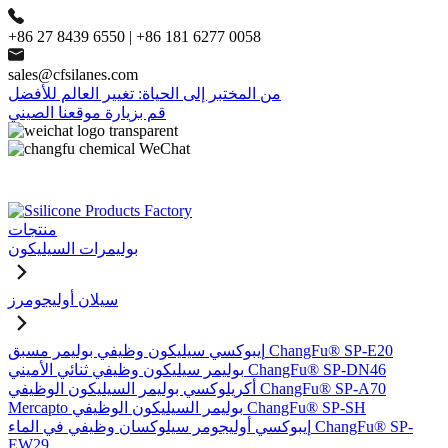
+86 27 8439 6550 | +86 181 6277 0058
sales@cfsilanes.com
من المختبر إلى الحياة: تغيير العالم للأفضل
قم بزيارة موقعنا الصيني
منتجات
بوليمرات السيليكون
سيلان أوليجومرز
إيبوكسي سيليكون وظيفي بوليمر مسبق ChangFu® SP-E20
بوليمر سيليكون وظيفي ثنائي الأميني ChangFu® SP-DN46
أكريلوكسي بوليمر السيليكون الوظيفي ChangFu® SP-A70
Mercapto بوليمر السيليكون الوظيفي ChangFu® SP-SH
إيبوكسي أوليجومر سيلوكسان وظيفي في الماء ChangFu® SP-
EW29