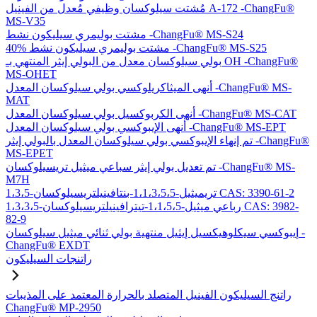
مُشتت سيلوكسان وظيفي مُعدل من الفينيل A-172 -ChangFu®
MS-V35
مشتت بوليمري سيليكون نشط -ChangFu® MS-S24
40% مشتت بوليمري سيليكون نشط -ChangFu® MS-S25
بولي سيلوكسان معدل من البولي إيثر المنتهي بـ OH -ChangFu®
MS-OHET
أنهى الميثاكريلوكسي بولي سيلوكسان المعدل -ChangFu® MS-
MAT
أنهى الكربوكسيل بولي سيلوكسان المعدل -ChangFu® MS-CAT
أنهى الإيبوكسي بولي سيلوكسان المعدل -ChangFu® MS-EPT
تم إنهاء الإيبوكسي بولي سيلوكسان المعدل بالبولي إيثر -ChangFu®
MS-EPET
تم تعديل بولي إيثر سباعي ميثيل تريسيلوكسان -ChangFu® MS-
M7H
1،3،5-تريميثيل-1،1،3،5،5-بنتافينيلتريسيلوكسان CAS: 3390-61-2
1،3،3،5-رباعي ميثيل-1،1،5،5-تيترافينيلتريسيلوكسان CAS: 3982-
82-9
إيبوكسي سيكلوهيكسيل إيثيل منتهية بولي ثنائي ميثيل سيلوكسان -
ChangFu® EXDT
راتنجات السيليكون
راتنج السيليكون الفينيل المتصلد بالحرارة المعتمد على المذيبات
ChangFu® MP-2950