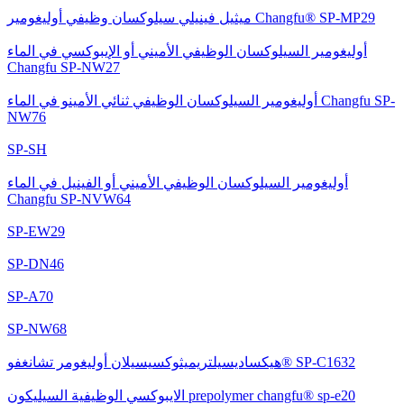
ميثيل فينيلي سيلوكسان وظيفي أوليغومير Changfu® SP-MP29
أوليغومير السيلوكسان الوظيفي الأميني أو الإيبوكسي في الماء
Changfu SP-NW27
أوليغومير السيلوكسان الوظيفي ثنائي الأمينو في الماء Changfu SP-
NW76
SP-SH
أوليغومير السيلوكسان الوظيفي الأميني أو الفينيل في الماء
Changfu SP-NVW64
SP-EW29
SP-DN46
SP-A70
SP-NW68
هيكساديسيلتريميثوكسيسيلان أوليغومر تشانغفو® SP-C1632
الايبوكسي الوظيفية السيليكون prepolymer changfu® sp-e20