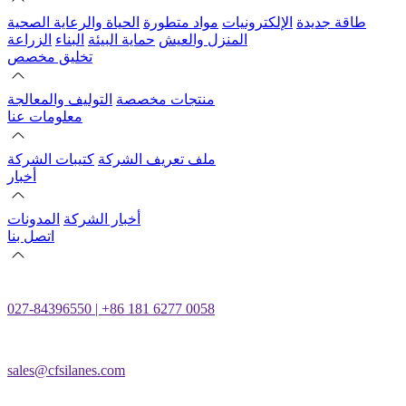
طاقة جديدة
الإلكترونيات
مواد متطورة
الحياة والرعاية الصحية
المنزل والعيش
حماية البيئة
البناء
الزراعة
تخليق مخصص
منتجات مخصصة
التوليف والمعالجة
معلومات عنا
ملف تعريف الشركة
كتيبات الشركة
أخبار
أخبار الشركة
المدونات
اتصل بنا
027-84396550 | +86 181 6277 0058
sales@cfsilanes.com