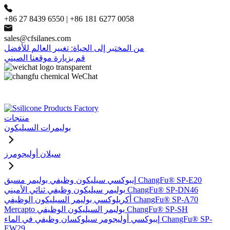
+86 27 8439 6550 | +86 181 6277 0058
sales@cfsilanes.com
من المختبر إلى الحياة: تغيير العالم للأفضل
قم بزيارة موقعنا الصيني
منتجات
بوليمرات السيليكون
سيلان أوليجومرز
إيبوكسي سيليكون وظيفي بوليمر مسبق ChangFu® SP-E20
بوليمر سيليكون وظيفي ثنائي الأميني ChangFu® SP-DN46
أكريلوكسي بوليمر السيليكون الوظيفي ChangFu® SP-A70
Mercapto بوليمر السيليكون الوظيفي ChangFu® SP-SH
إيبوكسي أوليجومر سيلوكسان وظيفي في الماء ChangFu® SP-
EW29