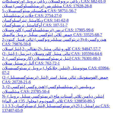
رباعي بروبوكسيلان رباعي بروبيل أورثوسيليكات CAS: 682-01-9
ميثيلتريس (تريميثيلسيلوكسي) سيلان CAS: 17928-28-8
5-هيكسنيلتريميثوكسيسيلان CAS: 58751-56-7
خلات تريميثيلسيليل CAS: 2754-27-0
ديكاميثيل تيتراسيلوكسان CAS: 141-62-8
أوكتاميثيل تريسيلوكسان CAS: 107-51-7
تريس (تريميثيلسيلوكسي) كلوروسيلان CAS: 17905-99-6
حمض ثلاثي إيثوكسي سيليل بروبيل ماليميك CAS: 33525-68-7
2-هيدروكسي-4-(3-تريثوكسي سيليلبروبوكسي) ثنائي فينيل كيتون
CAS: 79876-59-8
كلورو-ثنائي ميثيل-(2-نفثالين-2-إيثيل)سيلان CAS: 94847-57-7
(2-بيرينيل-1-إيثيل) ثنائي ميثيل كلوروسيلان CAS: 105594-64-6
2- (كاربوميثوكسي) إيثيل تريميثوكسيسيلان CAS: 76301-00-3
أليل تريميثيل سيلان CAS: 762-72-1
مونوميثيل (إيثيلين جلايكول) بروبيل تريميثوكسيسيلان CAS: 65994-
07-2
(2- (تريميثوكسيسيليل) إيثيل) حمض الفوسفونيك، ثنائي ميثيل استر
CAS: 20728-21-6
3- (2-هيدروكسي إيثوكسي) بروبيلبيس (تريميثيلسيلوكسي)
ميثيلسيلان CAS: 23785-50-4
N- (تريميثوكسي سيليل بروبيل) إيثيلين ديامين ثلاثي أسيتات ملح
ثلاثي الصوديوم (محلول 35٪ في الماء) CAS: 128850-89-5
1,1,3,3-تيتراميثيل-1-[2-(تريميثوكسيسيليل)إيثيل]ديسيلوكسان CAS:
137407-65-9