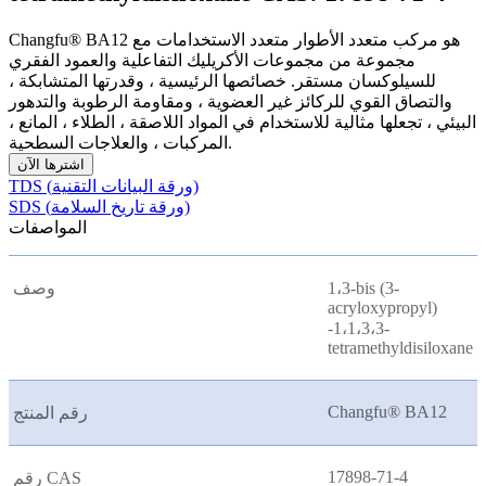
Changfu® BA12 هو مركب متعدد الأطوار متعدد الاستخدامات مع
مجموعة من مجموعات الأكريليك التفاعلية والعمود الفقري
للسيلوكسان مستقر. خصائصها الرئيسية ، وقدرتها المتشابكة ،
والتصاق القوي للركائز غير العضوية ، ومقاومة الرطوبة والتدهور
البيئي ، تجعلها مثالية للاستخدام في المواد اللاصقة ، الطلاء ، المانع ،
المركبات ، والعلاجات السطحية.
اشترها الآن
TDS (ورقة البيانات التقنية)
SDS (ورقة تاريخ السلامة)
المواصفات
1،3-bis (3-
وصف
acryloxypropyl)
-1،1،3،3-
tetramethyldisiloxane
Changfu® BA12
رقم المنتج
17898-71-4
رقم CAS