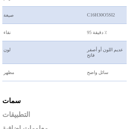
C16H30O5SI2
صيغة
دقيقة 95 ٪
نقاء
عديم اللون أو أصفر
لون
فاتح
سائل واضح
مظهر
سمات
التطبيقات
معلومات إضافية