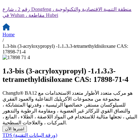
رقم 2 ، شارع Dongfeng ، منطقة التنمية الاقتصادية والتكنولوجية
في Wuhan ، مقاطعة Hubei
Home
/
1،3-bis (3-acryloxypropyl) -1،1،3،3-tetramethyldisiloxane CAS:
17898-71-4
1،3-bis (3-acryloxypropyl) -1،1،3،3-
tetramethyldisiloxane CAS: 17898-71-4
Changfu® BA12 هو مركب متعدد الأطوار متعدد الاستخدامات مع
مجموعة من مجموعات الأكريليك التفاعلية والعمود الفقري
للسيلوكسان مستقر. خصائصها الرئيسية ، وقدرتها المتشابكة ،
والتصاق القوي للركائز غير العضوية ، ومقاومة الرطوبة والتدهور
البيئي ، تجعلها مثالية للاستخدام في المواد اللاصقة ، الطلاء ، المانع ،
المركبات ، والعلاجات السطحية.
اشترها الآن
TDS (ورقة البيانات التقنية)