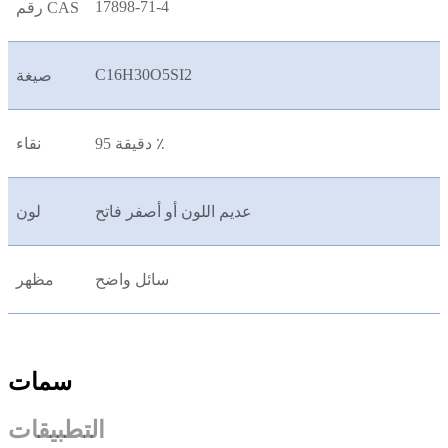
17898-71-4
رقم CAS
C16H30O5SI2
صيغة
دقيقة 95 ٪
نقاء
عديم اللون أو أصفر فاتح
لون
سائل واضح
مظهر
سمات
التطبيقات