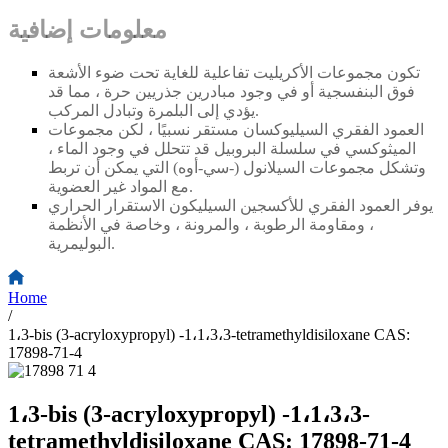
معلومات إضافية
تكون مجموعات الأكريليت تفاعلية للغاية تحت ضوء الأشعة
فوق البنفسجية أو في وجود مبادرين جذريين حرة ، مما قد
يؤدي إلى البلمرة وتبادل المركب.
العمود الفقري السيليوكسان مستقر نسبيًا ، لكن مجموعات
الميثوكسي في سلسلة البروبيل قد تتحلل في وجود الماء ،
وتشكل مجموعات السيلانول (
-
سي
-
أوه) التي يمكن أن تربط
مع المواد غير العضوية.
يوفر العمود الفقري للأكسجين السيليكون الاستقرار الحراري
، ومقاومة الرطوبة ، والمرونة ، وخاصة في الأنظمة
البوليمرية.
Home
/
1،3-bis (3-acryloxypropyl) -1،1،3،3-tetramethyldisiloxane CAS:
17898-71-4
1،3-bis (3-acryloxypropyl) -1،1،3،3-
tetramethyldisiloxane CAS: 17898-71-4