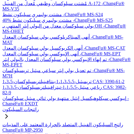
مُشتت سيلوكسان وظيفي مُعدل من الفينيل A-172 -ChangFu®
MS-V35
مشتت بوليمري سيليكون نشط -ChangFu® MS-S24
40% مشتت بوليمري سيليكون نشط -ChangFu® MS-S25
بولي سيلوكسان معدل من البولي إيثر المنتهي بـ OH -ChangFu®
MS-OHET
أنهى الميثاكريلوكسي بولي سيلوكسان المعدل -ChangFu® MS-
MAT
أنهى الكربوكسيل بولي سيلوكسان المعدل -ChangFu® MS-CAT
أنهى الإيبوكسي بولي سيلوكسان المعدل -ChangFu® MS-EPT
تم إنهاء الإيبوكسي بولي سيلوكسان المعدل بالبولي إيثر -ChangFu®
MS-EPET
تم تعديل بولي إيثر سباعي ميثيل تريسيلوكسان -ChangFu® MS-
M7H
1،3،5-تريميثيل-1،1،3،5،5-بنتافينيلتريسيلوكسان CAS: 3390-61-2
1،3،3،5-رباعي ميثيل-1،1،5،5-تيترافينيلتريسيلوكسان CAS: 3982-
82-9
إيبوكسي سيكلوهيكسيل إيثيل منتهية بولي ثنائي ميثيل سيلوكسان -
ChangFu® EXDT
راتنجات السيليكون
راتنج السيليكون الفينيل المتصلد بالحرارة المعتمد على المذيبات
ChangFu® MP-2950