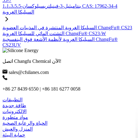
55-7
1،1،3،5،5-بنتاميثيل-3-فينيلتريسيلوكسان CAS: 17962-34-4
السيليكا الغروية
السيليكا الغروية المنتشرة في المذيبات العضوية ChangFu® CS23
التشتت المائي للسيليكا الغروية ChangFu® CS23-W
السيليكا الغروية لأنظمة الأشعة فوق البنفسجية ChangFu®
CS23UV
اتصل Changfu Chemical الآن!
sales@cfsilanes.com
+86 27 8439 6550 | +86 181 6277 0058
التطبيقات
طاقة جديدة
الإلكترونيات
مواد متطورة
الحياة والرعاية الصحية
المنزل والعيش
حماية البيئة