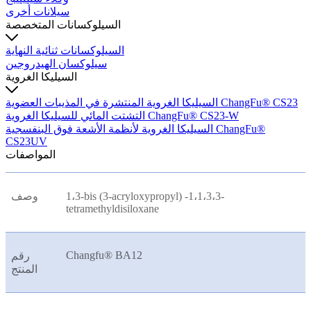
سيلانات أخرى
السيلوكسانات المتخصصة
السيلوكسانات ثنائية النهاية
سيلوكسان الهيدروجين
السيليكا الغروية
السيليكا الغروية المنتشرة في المذيبات العضوية ChangFu® CS23
التشتت المائي للسيليكا الغروية ChangFu® CS23-W
السيليكا الغروية لأنظمة الأشعة فوق البنفسجية ChangFu®
CS23UV
المواصفات
1،3-bis (3-acryloxypropyl) -1،1،3،3-
وصف
tetramethyldisiloxane
Changfu® BA12
رقم
المنتج