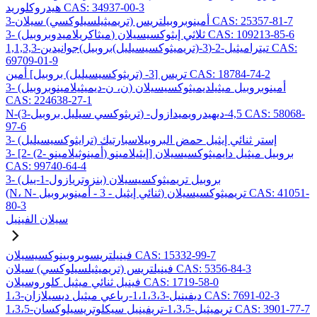
هيدروكلوريد CAS: 34937-00-3
3-أمينوبروبيلتريس (تريميثيلسيلوكسي) سيلان CAS: 25357-81-7
3- (ميثاكريلاميدوبروبيل) ثلاثي إيثوكسيسيلان CAS: 109213-85-6
1,1,3,3-تيتراميثيل-2-(3-(تريميثوكسيسيليل)بروبيل)جوانيدين CAS:
69709-01-9
تريس [3- (تريثوكسيسيليل) بروبيل] أمين CAS: 18784-74-2
3- (ن، ن-ديميثيلامينوبروبيل) أمينوبروبيل ميثيلديميثوكسيسيلان
CAS: 224638-27-1
N-(3-تريثوكسي سيليل بروبيل) -4,5-ديهيدرويميدازول CAS: 58068-
97-6
3- (ترايثوكسيسيليل) إستر ثنائي إيثيل حمض البروبيلاسبارتيك
3- [2- (2- أمينوثيلامينو) إيثيلامينو] بروبيل ميثيل دايميثوكسيسيلان
CAS: 99740-64-4
3- (بنزوتريازول-1-ييل) بروبيل تريميثوكسيسيلان
(N، N- ثنائي إيثيل - 3 - أمينوبروبيل) تريميثوكسيسيلان CAS: 41051-
80-3
سيلان الفينيل
فينيلتريسوبروبينوكسيسيلان CAS: 15332-99-7
فينيلتريس (تريميثيلسيلوكسي) سيلان CAS: 5356-84-3
فينيل ثنائي ميثيل كلوروسيلان CAS: 1719-58-0
1،3-ديفينيل-1،1،3،3-رباعي ميثيل ديسيلازان CAS: 7691-02-3
1،3،5-تريميثيل-1،3،5-تريفينيل سيكلوتريسيلوكسان CAS: 3901-77-7