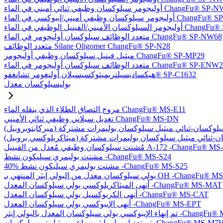
يلوكسان وظيفي ثنائي أميني في الماء ChangFu® SP-NW76
في أميني/إيبوكسي في الماء ChangFu® SP-NW27
ل الوظيفي في الماء ChangFu® SP-NVW64
متعدد الوظائف سيلوكسان أوليجومر في الماء ChangFu® SP-NW68
متعدد الوظائف Silane Oligomer ChangFu® SP-N28
ميثيل فينيل سيلوكسان وظيفي أوليجومر ChangFu® SP-MP29
دد الوظائف سيلوكسان أوليجومر في الماء ChangFu® SP-ENW22
هيكساديسيلتريميثوكسيسيلان أوليغومر تشانغفو® SP-C1632
بوليسيلوكسان معدل
مروج التصاق الطلاء الذي ينقله الماء ChangFu® MS-E11
تعديل سيلاني وظيفي ثنائي الأميني ChangFu® MS-DN
كسان وظيفي مُعدل من الفينيل A-172 -ChangFu® MS-V35
مشتت بوليمري سيليكون نشط -ChangFu® MS-S24
40% مشتت بوليمري سيليكون نشط -ChangFu® MS-S25
 من البولي إيثر المنتهي بـ OH -ChangFu® MS-OHET
أنهى الميثاكريلوكسي بولي سيلوكسان المعدل -ChangFu® MS-MAT
أنهى الكربوكسيل بولي سيلوكسان المعدل -ChangFu® MS-CAT
أنهى الإيبوكسي بولي سيلوكسان المعدل -ChangFu® MS-EPT
كسان المعدل بالبولي إيثر -ChangFu® MS-EPET
 تعديل بولي إيثر سباعي ميثيل تريسيلوكسان -ChangFu® MS-M7H