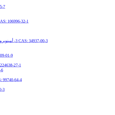
N- [ديميثوكس
N- [5- (تريميثوكسيسيليل بروبيل) -2-أزا-1-أوكسوبينتيل] كابرولاكتام 96-32-1
N- [2- (N- فينيل بنزيلامينو) إيثيل] -3- أمينوبروبيل تريميثوكسيسيلان هيدروكلوريد CAS: 34937-00-3
1,1,3,3-تيتراميثيل-2-(3-(تريميث
3- (ن، ن-ديميثيلامينوبروبيل) أمينوبروبيل ميثيلديميث
N-(3-تر
3- [2- (2- أمينوثيلامينو) إيثيلامينو] بروبيل ميثيل دايميثوكس
(N، N- ثنائ