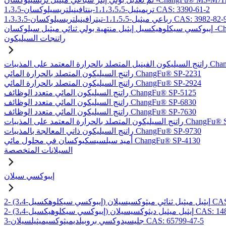
1،3،5-تريميثيل-1،1،3،5،5-بنتافينيلتريسيلوكسان CAS: 3390-61-2
1،3،3-رباعي ميثيل-1،1،5،5-تيترافينيلتريسيلوكسان CAS: 3982-82-9
-ChangFu® EXDT
راتنجات السيليكون
بات ChangFu® MP-2950
راتنج السيليكون المتصلد بالحرارة المائي ChangFu® SP-2231
راتنج السيليكون المتصلد بالحرارة المائي ChangFu® SP-2924
راتنج السيليكون المائي متعدد الوظائف ChangFu® SP-5125
راتنج السيليكون المائي متعدد الوظائف ChangFu® SP-6830
راتنج السيليكون المائي متعدد الوظائف ChangFu® SP-7630
لحرارة المعتمد على المذيبات ChangFu® SP-9115
راتنج السيليكون ذاتي المعالجة بالمذيبات ChangFu® SP-9730
أميد سيلسيسكيوكسان في محلول مائي ChangFu® SP-4130
السيلانات المتخصصة
إيبوكسي سيلان
لان CAS: 97802-57-8
يل ميثيل ديثوكسيسيلان CAS: 14857-35-3
3-جليسيدوكسي بروبيلديميثوكسيميثيلسيلان CAS: 65799-47-5