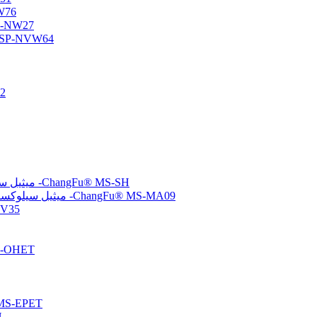
أوليجومر س
أوليجومر سيلوكسان وظي
أوليجومر السيلوكسان الأميني/الفيني
متع
(ميركابتوبروبيل) ميثيل سيلوكسان-ثنائي ميثيل سيلوكسان بوليمرات مشتركة -ChangFu® MS-SH
(ميثاكريلوكسي بروبيل) ميثيل سيلوكسان-ثنائي ميثيل سيلوكسان بوليمرات مشتركة -ChangFu® MS-MA09
مُشتت سيلو
بولي سيلوكسان معدل
تم إنهاء الإيبوكسي بولي سيلو
تم