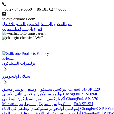
+86 27 8439 6550 | +86 181 6277 0058
sales@cfsilanes.com
من المختبر إلى الحياة: تغيير العالم للأفضل
قم بزيارة موقعنا الصيني
منتجات
بوليمرات السيليكون
سيلان أوليجومرز
إيبوكسي سيليكون وظيفي بوليمر مسبق ChangFu® SP-E20
بوليمر سيليكون وظيفي ثنائي الأميني ChangFu® SP-DN46
أكريلوكسي بوليمر السيليكون الوظيفي ChangFu® SP-A70
Mercapto بوليمر السيليكون الوظيفي ChangFu® SP-SH
وكسي أوليجومر سيلوكسان وظيفي في الماء ChangFu® SP-EW29
ر السيلوكسان الأميني الوظيفي في الماء ChangFu® SP-NW51