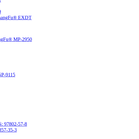
،5
إيبوكسي سيكلوهيكسيل إيثيل منتهية بولي ثنائي ميثيل سيلوكسان 
راتنج السيليكون الفينيل المتصلد بالحرارة المعتمد على المذي
راتنج السيليكون المتصلد با
2- (3،4-إيبوكسي سيكلوهكسيل) إيثيل ميثيل ثنائي ميثوكسيسي
2- (3،4-إيبوكسي سيكلوهيكسيل) إيث