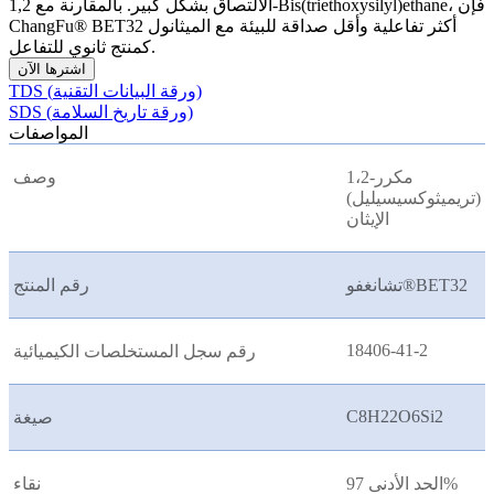
الالتصاق بشكل كبير. بالمقارنة مع 1,2-Bis(triethoxysilyl)ethane، فإن
ChangFu® BET32 أكثر تفاعلية وأقل صداقة للبيئة مع الميثانول
كمنتج ثانوي للتفاعل.
اشترها الآن
TDS (ورقة البيانات التقنية)
SDS (ورقة تاريخ السلامة)
المواصفات
1،2-مكرر
وصف
(تريميثوكسيسيليل)
الإيثان
تشانغفو®BET32
رقم المنتج
18406-41-2
رقم سجل المستخلصات الكيميائية
C8H22O6Si2
صيغة
الحد الأدنى 97%
نقاء