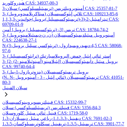
هيدروكلوريد CAS: 34937-00-3
3-أمينوبروبيلتريس (تريميثيلسيلوكسي) سيلان CAS: 25357-81-7
3- (ميثاكريلاميدوبروبيل) ثلاثي إيثوكسيسيلان CAS: 109213-85-6
1,1,3,3-تيتراميثيل-2-(3-(تريميثوكسيسيليل)بروبيل)جوانيدين CAS:
69709-01-9
تريس [3- (تريثوكسيسيليل) بروبيل] أمين CAS: 18784-74-2
3- (ن، ن-ديميثيلامينوبروبيل) أمينوبروبيل ميثيلديميثوكسيسيلان
CAS: 224638-27-1
N-(3-تريثوكسي سيليل بروبيل) -4,5-ديهيدرويميدازول CAS: 58068-
97-6
3- (ترايثوكسيسيليل) إستر ثنائي إيثيل حمض البروبيلاسبارتيك
3- [2- (2- أمينوثيلامينو) إيثيلامينو] بروبيل ميثيل دايميثوكسيسيلان
CAS: 99740-64-4
3- (بنزوتريازول-1-ييل) بروبيل تريميثوكسيسيلان
(N، N- ثنائي إيثيل - 3 - أمينوبروبيل) تريميثوكسيسيلان CAS: 41051-
80-3
سيلان الفينيل
فينيلتريسوبروبينوكسيسيلان CAS: 15332-99-7
فينيلتريس (تريميثيلسيلوكسي) سيلان CAS: 5356-84-3
فينيل ثنائي ميثيل كلوروسيلان CAS: 1719-58-0
1،3-ديفينيل-1،1،3،3-رباعي ميثيل ديسيلازان CAS: 7691-02-3
1،3،5-تريميثيل-1،3،5-تريفينيل سيكلوتريسيلوكسان CAS: 3901-77-7