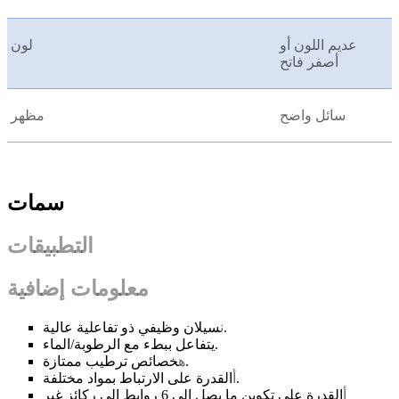
عديم اللون أو
لون
أصفر فاتح
سائل واضح
مظهر
سمات
التطبيقات
معلومات إضافية
سيلان وظيفي ذو تفاعلية عالية.
ن
يتفاعل ببطء مع الرطوبة/الماء.
خصائص ترطيب ممتازة.
ه
القدرة على الارتباط بمواد مختلفة.
أ
أ
القدرة على تكوين ما يصل إلى 6 روابط إلى ركائز غير