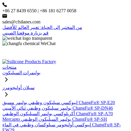
+86 27 8439 6550 | +86 181 6277 0058
sales@cfsilanes.com
من المختبر إلى الحياة: تغيير العالم للأفضل
قم بزيارة موقعنا الصيني
منتجات
بوليمرات السيليكون
سيلان أوليجومرز
إيبوكسي سيليكون وظيفي بوليمر مسبق ChangFu® SP-E20
بوليمر سيليكون وظيفي ثنائي الأميني ChangFu® SP-DN46
أكريلوكسي بوليمر السيليكون الوظيفي ChangFu® SP-A70
Mercapto بوليمر السيليكون الوظيفي ChangFu® SP-SH
إيبوكسي أوليجومر سيلوكسان وظيفي في الماء ChangFu® SP-
EW29