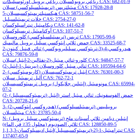
رباعي بروبوكسيلان رباعي بروبيل أورثوسيليكات CAS: 682-01-9
ميثيلتريس (تريميثيلسيلوكسي) سيلان CAS: 17928-28-8
5-هيكسنيلتريميثوكسيسيلان CAS: 58751-56-7
خلات تريميثيلسيليل CAS: 2754-27-0
ديكاميثيل تيتراسيلوكسان CAS: 141-62-8
أوكتاميثيل تريسيلوكسان CAS: 107-51-7
تريس (تريميثيلسيلوكسي) كلوروسيلان CAS: 17905-99-6
حمض ثلاثي إيثوكسي سيليل بروبيل ماليميك CAS: 33525-68-7
2-هيدروكسي-4-(3-تريثوكسي سيليلبروبوكسي) ثنائي فينيل كيتون
CAS: 79876-59-8
كلورو-ثنائي ميثيل-(2-نفثالين-2-إيثيل)سيلان CAS: 94847-57-7
(2-بيرينيل-1-إيثيل) ثنائي ميثيل كلوروسيلان CAS: 105594-64-6
2- (كاربوميثوكسي) إيثيل تريميثوكسيسيلان CAS: 76301-00-3
أليل تريميثيل سيلان CAS: 762-72-1
مونوميثيل (إيثيلين جلايكول) بروبيل تريميثوكسيسيلان CAS: 65994-
07-2
(2- (تريميثوكسيسيليل) إيثيل) حمض الفوسفونيك، ثنائي ميثيل استر
CAS: 20728-21-6
3- (2-هيدروكسي إيثوكسي) بروبيلبيس (تريميثيلسيلوكسي)
ميثيلسيلان CAS: 23785-50-4
N- (تريميثوكسي سيليل بروبيل) إيثيلين ديامين ثلاثي أسيتات ملح
ثلاثي الصوديوم (محلول 35٪ في الماء) CAS: 128850-89-5
1,1,3,3-تيتراميثيل-1-[2-(تريميثوكسيسيليل)إيثيل]ديسيلوكسان CAS:
137407-65-9