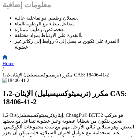
معلومات إضافية
سيلان وظيفي ذو تفاعلية عالية.
ن
يتفاعل ببطء مع الرطوبة/الماء.
خصائص ترطيب ممتازة.
ه
القدرة على الارتباط بمواد مختلفة.
أ
أ
القدرة على تكوين ما يصل إلى 6 روابط إلى ركائز غير
عضوية.
Home
/
1،2-مكرر (تريميثوكسيسيليل) الإيثان CAS: 18406-41-2
1،2-مكرر (تريميثوكسيسيليل) الإيثان CAS:
18406-41-2
1,2-Bis(تريميثوكسيسيليل)إيثان، ChangFu® BET32 هو مركب
هجين يتكون من شظايا عضوية وغير عضوية تتفاعل مع بعضها
البعض. وهو سيلاني ثنائي الأرجل مهم مع ست مجموعات ألكوكسي.
عند استخدامه مع عوامل اقتران السيلان، فإنه يمكن أن يعزز