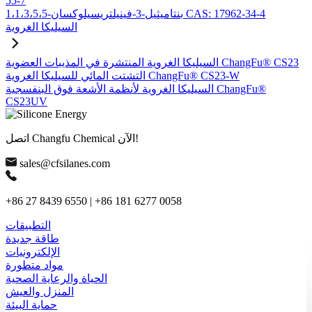
55-7
1،1،3،5،5-بنتاميثيل-3-فينيلتريسيلوكسان CAS: 17962-34-4
السيليكا الغروية
السيليكا الغروية المنتشرة في المذيبات العضوية ChangFu® CS23
التشتت المائي للسيليكا الغروية ChangFu® CS23-W
السيليكا الغروية لأنظمة الأشعة فوق البنفسجية ChangFu®
CS23UV
اتصل Changfu Chemical الآن!
sales@cfsilanes.com
+86 27 8439 6550 | +86 181 6277 0058
التطبيقات
طاقة جديدة
الإلكترونيات
مواد متطورة
الحياة والرعاية الصحية
المنزل والعيش
حماية البيئة