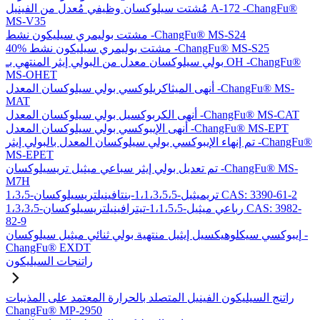
مُشتت سيلوكسان وظيفي مُعدل من الفينيل A-172 -ChangFu®
MS-V35
مشتت بوليمري سيليكون نشط -ChangFu® MS-S24
40% مشتت بوليمري سيليكون نشط -ChangFu® MS-S25
بولي سيلوكسان معدل من البولي إيثر المنتهي بـ OH -ChangFu®
MS-OHET
أنهى الميثاكريلوكسي بولي سيلوكسان المعدل -ChangFu® MS-
MAT
أنهى الكربوكسيل بولي سيلوكسان المعدل -ChangFu® MS-CAT
أنهى الإيبوكسي بولي سيلوكسان المعدل -ChangFu® MS-EPT
تم إنهاء الإيبوكسي بولي سيلوكسان المعدل بالبولي إيثر -ChangFu®
MS-EPET
تم تعديل بولي إيثر سباعي ميثيل تريسيلوكسان -ChangFu® MS-
M7H
1،3،5-تريميثيل-1،1،3،5،5-بنتافينيلتريسيلوكسان CAS: 3390-61-2
1،3،3،5-رباعي ميثيل-1،1،5،5-تيترافينيلتريسيلوكسان CAS: 3982-
82-9
إيبوكسي سيكلوهيكسيل إيثيل منتهية بولي ثنائي ميثيل سيلوكسان -
ChangFu® EXDT
راتنجات السيليكون
راتنج السيليكون الفينيل المتصلد بالحرارة المعتمد على المذيبات
ChangFu® MP-2950