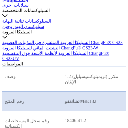
سيلانات أخرى
السيلوكسانات المتخصصة
السيلوكسانات ثنائية النهاية
سيلوكسان الهيدروجين
السيليكا الغروية
السيليكا الغروية المنتشرة في المذيبات العضوية ChangFu® CS23
التشتت المائي للسيليكا الغروية ChangFu® CS23-W
السيليكا الغروية لأنظمة الأشعة فوق البنفسجية ChangFu®
CS23UV
المواصفات
1،2-مكرر (تريميثوكسيسيليل)
وصف
الإيثان
تشانغفو®BET32
رقم المنتج
18406-41-2
رقم سجل المستخلصات
الكيميائية