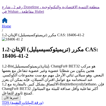
رقم 2 ، شارع Dongfeng ، منطقة التنمية الاقتصادية والتكنولوجية
في Wuhan ، مقاطعة Hubei
Home
/
1،2-مكرر (تريميثوكسيسيليل) الإيثان CAS: 18406-41-2
1،2-مكرر (تريميثوكسيسيليل) الإيثان CAS:
18406-41-2
1,2-Bis(تريميثوكسيسيليل)إيثان، ChangFu® BET32 هو مركب
هجين يتكون من شظايا عضوية وغير عضوية تتفاعل مع بعضها
البعض. وهو سيلاني ثنائي الأرجل مهم مع ست مجموعات ألكوكسي.
عند استخدامه مع عوامل اقتران السيلان، فإنه يمكن أن يعزز
الالتصاق بشكل كبير. بالمقارنة مع 1,2-Bis(triethoxysilyl)ethane، فإن
ChangFu® BET32 أكثر تفاعلية وأقل صداقة للبيئة مع الميثانول
كمنتج ثانوي للتفاعل.
اشترها الآن
TDS (ورقة البيانات التقنية)