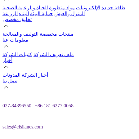
طاقة جديدة
الإلكترونيات
مواد متطورة
الحياة والرعاية الصحية
المنزل والعيش
حماية البيئة
البناء
الزراعة
تخليق مخصص
منتجات مخصصة
التوليف والمعالجة
معلومات عنا
ملف تعريف الشركة
كتيبات الشركة
أخبار
أخبار الشركة
المدونات
اتصل بنا
027-84396550 | +86 181 6277 0058
sales@cfsilanes.com