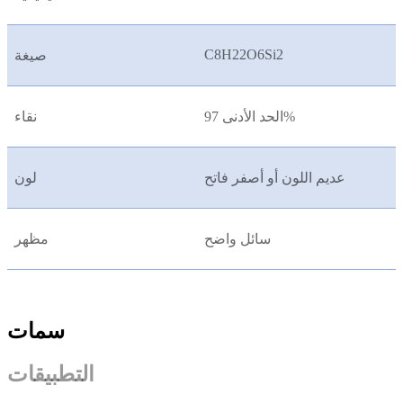
C8H22O6Si2
صيغة
الحد الأدنى 97%
نقاء
عديم اللون أو أصفر فاتح
لون
سائل واضح
مظهر
سمات
التطبيقات