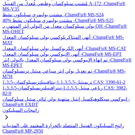
مُشتت سيلوكسان وظيفي مُعدل من الفينيل A-172 -ChangFu®
MS-V35
مشتت بوليمري سيليكون نشط -ChangFu® MS-S24
40% مشتت بوليمري سيليكون نشط -ChangFu® MS-S25
بولي سيلوكسان معدل من البولي إيثر المنتهي بـ OH -ChangFu®
MS-OHET
أنهى الميثاكريلوكسي بولي سيلوكسان المعدل -ChangFu® MS-
MAT
أنهى الكربوكسيل بولي سيلوكسان المعدل -ChangFu® MS-CAT
أنهى الإيبوكسي بولي سيلوكسان المعدل -ChangFu® MS-EPT
تم إنهاء الإيبوكسي بولي سيلوكسان المعدل بالبولي إيثر -ChangFu®
MS-EPET
تم تعديل بولي إيثر سباعي ميثيل تريسيلوكسان -ChangFu® MS-
M7H
1،3،5-تريميثيل-1،1،3،5،5-بنتافينيلتريسيلوكسان CAS: 3390-61-2
1،3،3،5-رباعي ميثيل-1،1،5،5-تيترافينيلتريسيلوكسان CAS: 3982-
82-9
إيبوكسي سيكلوهيكسيل إيثيل منتهية بولي ثنائي ميثيل سيلوكسان -
ChangFu® EXDT
راتنجات السيليكون
راتنج السيليكون الفينيل المتصلد بالحرارة المعتمد على المذيبات
ChangFu® MP-2950