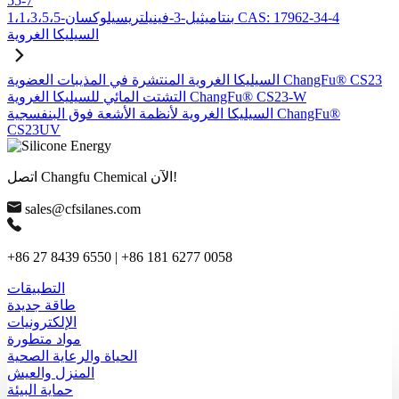
55-7
1،1،3،5،5-بنتاميثيل-3-فينيلتريسيلوكسان CAS: 17962-34-4
السيليكا الغروية
السيليكا الغروية المنتشرة في المذيبات العضوية ChangFu® CS23
التشتت المائي للسيليكا الغروية ChangFu® CS23-W
السيليكا الغروية لأنظمة الأشعة فوق البنفسجية ChangFu®
CS23UV
اتصل Changfu Chemical الآن!
sales@cfsilanes.com
+86 27 8439 6550 | +86 181 6277 0058
التطبيقات
طاقة جديدة
الإلكترونيات
مواد متطورة
الحياة والرعاية الصحية
المنزل والعيش
حماية البيئة