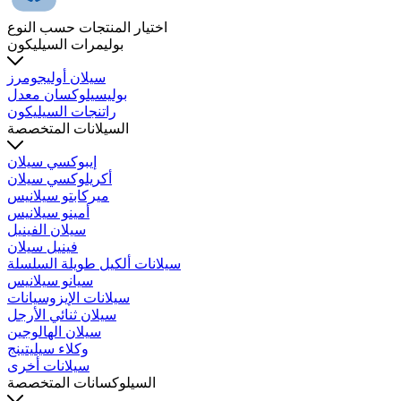
اختيار المنتجات حسب النوع
بوليمرات السيليكون
سيلان أوليجومرز
بوليسيلوكسان معدل
راتنجات السيليكون
السيلانات المتخصصة
إيبوكسي سيلان
أكريلوكسي سيلان
ميركابتو سيلانيس
أمينو سيلانيس
سيلان الفينيل
فينيل سيلان
سيلانات ألكيل طويلة السلسلة
سيانو سيلانيس
سيلانات الإيزوسيانات
سيلان ثنائي الأرجل
سيلان الهالوجين
وكلاء سيليتينج
سيلانات أخرى
السيلوكسانات المتخصصة