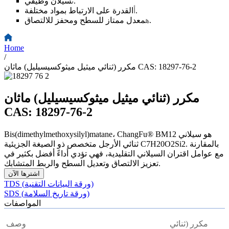
سيلان وظيفي.
ن
القدرة على الارتباط بمواد مختلفة.
أ
معدل ممتاز للسطح ومحفز للالتصاق.
ه
Home
/
مكرر (ثنائي ميثيل ميثوكسيسيليل) ماثان CAS: 18297-76-2
مكرر (ثنائي ميثيل ميثوكسيسيليل) ماثان
CAS: 18297-76-2
Bis(dimethylmethoxysilyl)matane، ChangFu® BM12 هو سيلاني
ثنائي الأرجل متخصص ذو الصيغة الجزيئية C7H20O2Si2. بالمقارنة
مع عوامل اقتران السيلاني التقليدية، فهي تؤدي أداءً أفضل بكثير في
تعزيز الالتصاق وتعديل السطح والربط المتشابك.
اشترها الآن
TDS (ورقة البيانات التقنية)
SDS (ورقة تاريخ السلامة)
المواصفات
مكرر (ثنائي
وصف