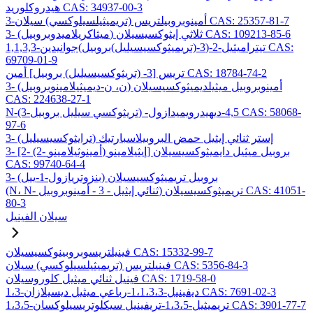
هيدروكلوريد CAS: 34937-00-3
3-أمينوبروبيلتريس (تريميثيلسيلوكسي) سيلان CAS: 25357-81-7
3- (ميثاكريلاميدوبروبيل) ثلاثي إيثوكسيسيلان CAS: 109213-85-6
1,1,3,3-تيتراميثيل-2-(3-(تريميثوكسيسيليل)بروبيل)جوانيدين CAS:
69709-01-9
تريس [3- (تريثوكسيسيليل) بروبيل] أمين CAS: 18784-74-2
3- (ن، ن-ديميثيلامينوبروبيل) أمينوبروبيل ميثيلديميثوكسيسيلان
CAS: 224638-27-1
N-(3-تريثوكسي سيليل بروبيل) -4,5-ديهيدرويميدازول CAS: 58068-
97-6
3- (ترايثوكسيسيليل) إستر ثنائي إيثيل حمض البروبيلاسبارتيك
3- [2- (2- أمينوثيلامينو) إيثيلامينو] بروبيل ميثيل دايميثوكسيسيلان
CAS: 99740-64-4
3- (بنزوتريازول-1-ييل) بروبيل تريميثوكسيسيلان
(N، N- ثنائي إيثيل - 3 - أمينوبروبيل) تريميثوكسيسيلان CAS: 41051-
80-3
سيلان الفينيل
فينيلتريسوبروبينوكسيسيلان CAS: 15332-99-7
فينيلتريس (تريميثيلسيلوكسي) سيلان CAS: 5356-84-3
فينيل ثنائي ميثيل كلوروسيلان CAS: 1719-58-0
1،3-ديفينيل-1،1،3،3-رباعي ميثيل ديسيلازان CAS: 7691-02-3
1،3،5-تريميثيل-1،3،5-تريفينيل سيكلوتريسيلوكسان CAS: 3901-77-7