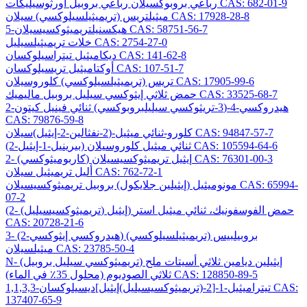
رباعي بروبوكسيلان رباعي بروبيل أورثوسيليكات CAS: 682-01-9
ميثيلتريس (تريميثيلسيلوكسي) سيلان CAS: 17928-28-8
5-هيكسنيلتريميثوكسيسيلان CAS: 58751-56-7
خلات تريميثيلسيليل CAS: 2754-27-0
ديكاميثيل تيتراسيلوكسان CAS: 141-62-8
أوكتاميثيل تريسيلوكسان CAS: 107-51-7
تريس (تريميثيلسيلوكسي) كلوروسيلان CAS: 17905-99-6
حمض ثلاثي إيثوكسي سيليل بروبيل ماليميك CAS: 33525-68-7
2-هيدروكسي-4-(3-تريثوكسي سيليلبروبوكسي) ثنائي فينيل كيتون
CAS: 79876-59-8
كلورو-ثنائي ميثيل-(2-نفثالين-2-إيثيل)سيلان CAS: 94847-57-7
(2-بيرينيل-1-إيثيل) ثنائي ميثيل كلوروسيلان CAS: 105594-64-6
2- (كاربوميثوكسي) إيثيل تريميثوكسيسيلان CAS: 76301-00-3
أليل تريميثيل سيلان CAS: 762-72-1
مونوميثيل (إيثيلين جلايكول) بروبيل تريميثوكسيسيلان CAS: 65994-
07-2
(2- (تريميثوكسيسيليل) إيثيل) حمض الفوسفونيك، ثنائي ميثيل استر
CAS: 20728-21-6
3- (2-هيدروكسي إيثوكسي) بروبيلبيس (تريميثيلسيلوكسي)
ميثيلسيلان CAS: 23785-50-4
N- (تريميثوكسي سيليل بروبيل) إيثيلين ديامين ثلاثي أسيتات ملح
ثلاثي الصوديوم (محلول 35٪ في الماء) CAS: 128850-89-5
1,1,3,3-تيتراميثيل-1-[2-(تريميثوكسيسيليل)إيثيل]ديسيلوكسان CAS:
137407-65-9