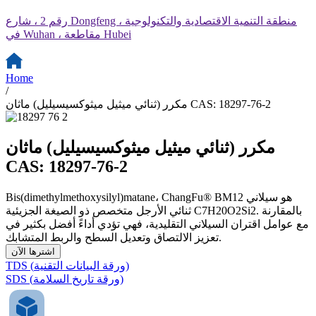
رقم 2 ، شارع Dongfeng ، منطقة التنمية الاقتصادية والتكنولوجية
في Wuhan ، مقاطعة Hubei
Home
/
مكرر (ثنائي ميثيل ميثوكسيسيليل) ماثان CAS: 18297-76-2
مكرر (ثنائي ميثيل ميثوكسيسيليل) ماثان
CAS: 18297-76-2
Bis(dimethylmethoxysilyl)matane، ChangFu® BM12 هو سيلاني
ثنائي الأرجل متخصص ذو الصيغة الجزيئية C7H20O2Si2. بالمقارنة
مع عوامل اقتران السيلاني التقليدية، فهي تؤدي أداءً أفضل بكثير في
تعزيز الالتصاق وتعديل السطح والربط المتشابك.
اشترها الآن
TDS (ورقة البيانات التقنية)
SDS (ورقة تاريخ السلامة)