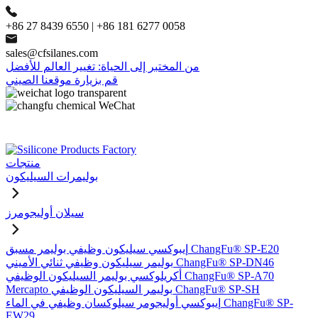
+86 27 8439 6550 | +86 181 6277 0058
sales@cfsilanes.com
من المختبر إلى الحياة: تغيير العالم للأفضل
قم بزيارة موقعنا الصيني
منتجات
بوليمرات السيليكون
سيلان أوليجومرز
إيبوكسي سيليكون وظيفي بوليمر مسبق ChangFu® SP-E20
بوليمر سيليكون وظيفي ثنائي الأميني ChangFu® SP-DN46
أكريلوكسي بوليمر السيليكون الوظيفي ChangFu® SP-A70
Mercapto بوليمر السيليكون الوظيفي ChangFu® SP-SH
إيبوكسي أوليجومر سيلوكسان وظيفي في الماء ChangFu® SP-
EW29