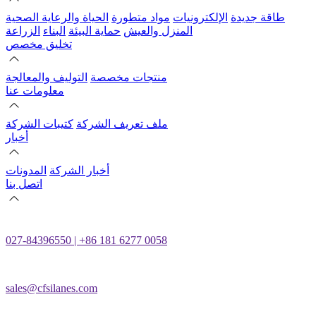
طاقة جديدة
الإلكترونيات
مواد متطورة
الحياة والرعاية الصحية
المنزل والعيش
حماية البيئة
البناء
الزراعة
تخليق مخصص
منتجات مخصصة
التوليف والمعالجة
معلومات عنا
ملف تعريف الشركة
كتيبات الشركة
أخبار
أخبار الشركة
المدونات
اتصل بنا
027-84396550 | +86 181 6277 0058
sales@cfsilanes.com