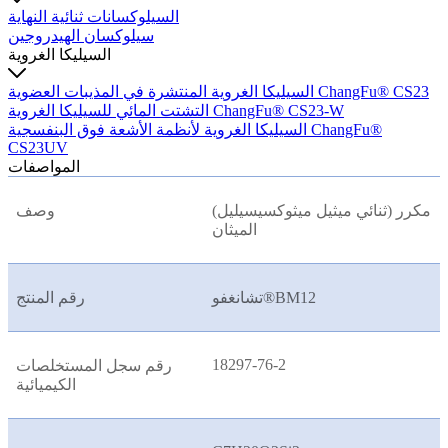
السيلوكسانات ثنائية النهاية
سيلوكسان الهيدروجين
السيليكا الغروية
السيليكا الغروية المنتشرة في المذيبات العضوية ChangFu® CS23
التشتت المائي للسيليكا الغروية ChangFu® CS23-W
السيليكا الغروية لأنظمة الأشعة فوق البنفسجية ChangFu®
CS23UV
المواصفات
مكرر (ثنائي ميثيل ميثوكسيسيليل)
وصف
الميثان
تشانغفو®BM12
رقم المنتج
18297-76-2
رقم سجل المستخلصات
الكيميائية