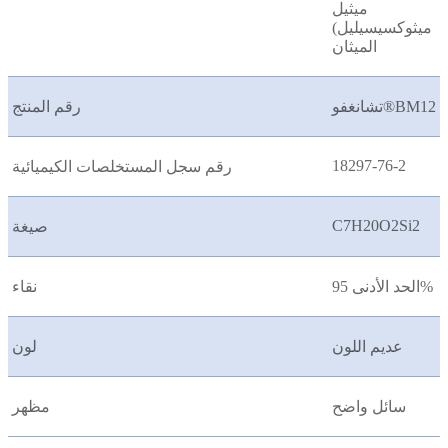
ميثيل
ميثوكسيسيليل)
الميثان
تشانغفو®BM12
رقم المنتج
18297-76-2
رقم سجل المستخلصات الكيميائية
C7H20O2Si2
صيغة
الحد الأدنى 95%
نقاء
عديم اللون
لون
سائل واضح
مظهر