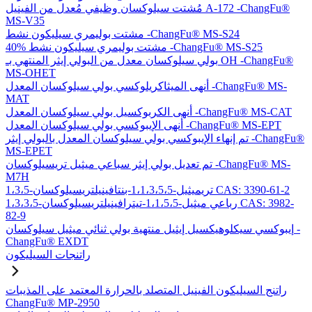
مُشتت سيلوكسان وظيفي مُعدل من الفينيل A-172 -ChangFu®
MS-V35
مشتت بوليمري سيليكون نشط -ChangFu® MS-S24
40% مشتت بوليمري سيليكون نشط -ChangFu® MS-S25
بولي سيلوكسان معدل من البولي إيثر المنتهي بـ OH -ChangFu®
MS-OHET
أنهى الميثاكريلوكسي بولي سيلوكسان المعدل -ChangFu® MS-
MAT
أنهى الكربوكسيل بولي سيلوكسان المعدل -ChangFu® MS-CAT
أنهى الإيبوكسي بولي سيلوكسان المعدل -ChangFu® MS-EPT
تم إنهاء الإيبوكسي بولي سيلوكسان المعدل بالبولي إيثر -ChangFu®
MS-EPET
تم تعديل بولي إيثر سباعي ميثيل تريسيلوكسان -ChangFu® MS-
M7H
1،3،5-تريميثيل-1،1،3،5،5-بنتافينيلتريسيلوكسان CAS: 3390-61-2
1،3،3،5-رباعي ميثيل-1،1،5،5-تيترافينيلتريسيلوكسان CAS: 3982-
82-9
إيبوكسي سيكلوهيكسيل إيثيل منتهية بولي ثنائي ميثيل سيلوكسان -
ChangFu® EXDT
راتنجات السيليكون
راتنج السيليكون الفينيل المتصلد بالحرارة المعتمد على المذيبات
ChangFu® MP-2950