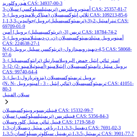
هيدروكلوريد CAS: 34937-00-3
3-أمينوبروبيلتريس (تريميثيلسيلوكسي) سيلان CAS: 25357-81-7
3- (ميثاكريلاميدوبروبيل) ثلاثي إيثوكسيسيلان CAS: 109213-85-6
1,1,3,3-تيتراميثيل-2-(3-(تريميثوكسيسيليل)بروبيل)جوانيدين CAS:
69709-01-9
تريس [3- (تريثوكسيسيليل) بروبيل] أمين CAS: 18784-74-2
3- (ن، ن-ديميثيلامينوبروبيل) أمينوبروبيل ميثيلديميثوكسيسيلان
CAS: 224638-27-1
N-(3-تريثوكسي سيليل بروبيل) -4,5-ديهيدرويميدازول CAS: 58068-
97-6
3- (ترايثوكسيسيليل) إستر ثنائي إيثيل حمض البروبيلاسبارتيك
3- [2- (2- أمينوثيلامينو) إيثيلامينو] بروبيل ميثيل دايميثوكسيسيلان
CAS: 99740-64-4
3- (بنزوتريازول-1-ييل) بروبيل تريميثوكسيسيلان
(N، N- ثنائي إيثيل - 3 - أمينوبروبيل) تريميثوكسيسيلان CAS: 41051-
80-3
سيلان الفينيل
فينيلتريسوبروبينوكسيسيلان CAS: 15332-99-7
فينيلتريس (تريميثيلسيلوكسي) سيلان CAS: 5356-84-3
فينيل ثنائي ميثيل كلوروسيلان CAS: 1719-58-0
1،3-ديفينيل-1،1،3،3-رباعي ميثيل ديسيلازان CAS: 7691-02-3
1،3،5-تريميثيل-1،3،5-تريفينيل سيكلوتريسيلوكسان CAS: 3901-77-7