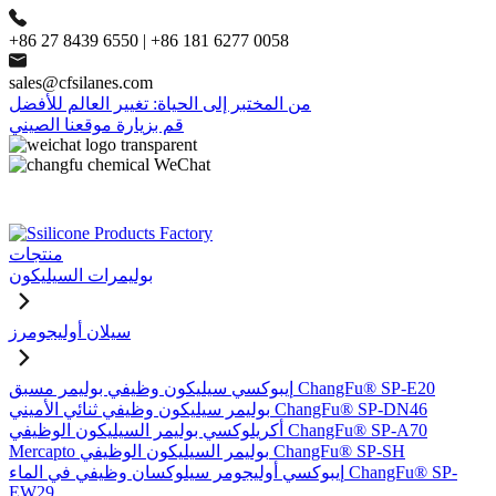
+86 27 8439 6550 | +86 181 6277 0058
sales@cfsilanes.com
من المختبر إلى الحياة: تغيير العالم للأفضل
قم بزيارة موقعنا الصيني
منتجات
بوليمرات السيليكون
سيلان أوليجومرز
إيبوكسي سيليكون وظيفي بوليمر مسبق ChangFu® SP-E20
بوليمر سيليكون وظيفي ثنائي الأميني ChangFu® SP-DN46
أكريلوكسي بوليمر السيليكون الوظيفي ChangFu® SP-A70
Mercapto بوليمر السيليكون الوظيفي ChangFu® SP-SH
إيبوكسي أوليجومر سيلوكسان وظيفي في الماء ChangFu® SP-
EW29