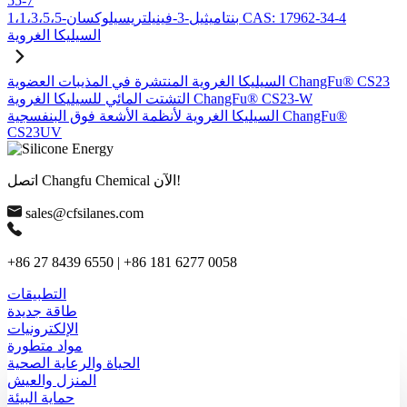
55-7
1،1،3،5،5-بنتاميثيل-3-فينيلتريسيلوكسان CAS: 17962-34-4
السيليكا الغروية
السيليكا الغروية المنتشرة في المذيبات العضوية ChangFu® CS23
التشتت المائي للسيليكا الغروية ChangFu® CS23-W
السيليكا الغروية لأنظمة الأشعة فوق البنفسجية ChangFu®
CS23UV
اتصل Changfu Chemical الآن!
sales@cfsilanes.com
+86 27 8439 6550 | +86 181 6277 0058
التطبيقات
طاقة جديدة
الإلكترونيات
مواد متطورة
الحياة والرعاية الصحية
المنزل والعيش
حماية البيئة