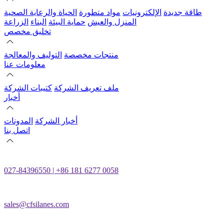
طاقة جديدة
الإلكترونيات
مواد متطورة
الحياة والرعاية الصحية
المنزل والعيش
حماية البيئة
البناء
الزراعة
تخليق مخصص
منتجات مخصصة
التوليف والمعالجة
معلومات عنا
ملف تعريف الشركة
كتيبات الشركة
أخبار
أخبار الشركة
المدونات
اتصل بنا
027-84396550 | +86 181 6277 0058
sales@cfsilanes.com