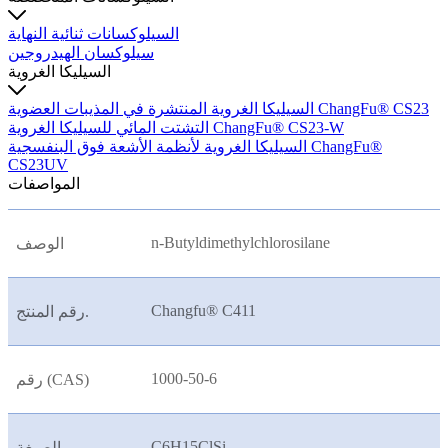
السيلوكسانات ثنائية النهاية
سيلوكسان الهيدروجين
السيليكا الغروية
السيليكا الغروية المنتشرة في المذيبات العضوية ChangFu® CS23
التشتت المائي للسيليكا الغروية ChangFu® CS23-W
السيليكا الغروية لأنظمة الأشعة فوق البنفسجية ChangFu®
CS23UV
المواصفات
n-Butyldimethylchlorosilane
الوصف
Changfu® C411
رقم المنتج.
1000-50-6
رقم (CAS)
C6H15ClSi
الصيغة