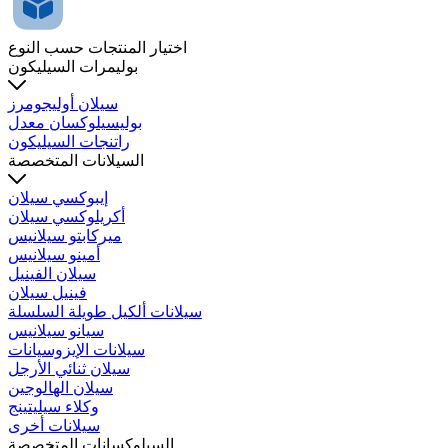
اختيار المنتجات حسب النوع
بوليمرات السيليكون
سيلان أوليجومرز
بوليسيلوكسان معدل
راتنجات السيليكون
السيلانات المتخصصة
إيبوكسي سيلان
أكريلوكسي سيلان
ميركابتو سيلانيس
أمينو سيلانيس
سيلان الفينيل
فينيل سيلان
سيلانات ألكيل طويلة السلسلة
سيانو سيلانيس
سيلانات الإيزوسيانات
سيلان ثنائي الأرجل
سيلان الهالوجين
وكلاء سيليتينج
سيلانات أخرى
السيلوكسانات المتخصصة