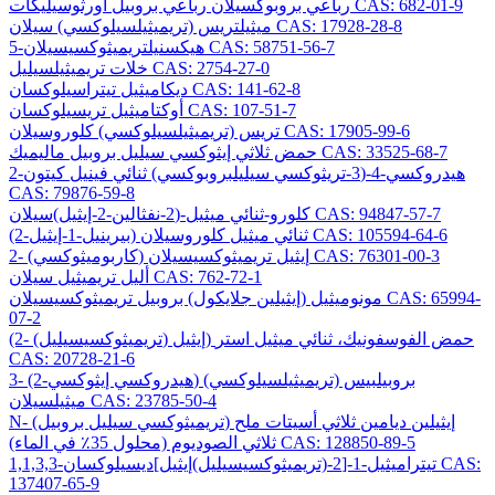
رباعي بروبوكسيلان رباعي بروبيل أورثوسيليكات CAS: 682-01-9
ميثيلتريس (تريميثيلسيلوكسي) سيلان CAS: 17928-28-8
5-هيكسنيلتريميثوكسيسيلان CAS: 58751-56-7
خلات تريميثيلسيليل CAS: 2754-27-0
ديكاميثيل تيتراسيلوكسان CAS: 141-62-8
أوكتاميثيل تريسيلوكسان CAS: 107-51-7
تريس (تريميثيلسيلوكسي) كلوروسيلان CAS: 17905-99-6
حمض ثلاثي إيثوكسي سيليل بروبيل ماليميك CAS: 33525-68-7
2-هيدروكسي-4-(3-تريثوكسي سيليلبروبوكسي) ثنائي فينيل كيتون
CAS: 79876-59-8
كلورو-ثنائي ميثيل-(2-نفثالين-2-إيثيل)سيلان CAS: 94847-57-7
(2-بيرينيل-1-إيثيل) ثنائي ميثيل كلوروسيلان CAS: 105594-64-6
2- (كاربوميثوكسي) إيثيل تريميثوكسيسيلان CAS: 76301-00-3
أليل تريميثيل سيلان CAS: 762-72-1
مونوميثيل (إيثيلين جلايكول) بروبيل تريميثوكسيسيلان CAS: 65994-
07-2
(2- (تريميثوكسيسيليل) إيثيل) حمض الفوسفونيك، ثنائي ميثيل استر
CAS: 20728-21-6
3- (2-هيدروكسي إيثوكسي) بروبيلبيس (تريميثيلسيلوكسي)
ميثيلسيلان CAS: 23785-50-4
N- (تريميثوكسي سيليل بروبيل) إيثيلين ديامين ثلاثي أسيتات ملح
ثلاثي الصوديوم (محلول 35٪ في الماء) CAS: 128850-89-5
1,1,3,3-تيتراميثيل-1-[2-(تريميثوكسيسيليل)إيثيل]ديسيلوكسان CAS:
137407-65-9