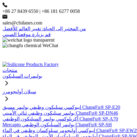
+86 27 8439 6550 | +86 181 6277 0058
sales@cfsilanes.com
من المختبر إلى الحياة: تغيير العالم للأفضل
قم بزيارة موقعنا الصيني
منتجات
بوليمرات السيليكون
سيلان أوليجومرز
إيبوكسي سيليكون وظيفي بوليمر مسبق ChangFu® SP-E20
بوليمر سيليكون وظيفي ثنائي الأميني ChangFu® SP-DN46
أكريلوكسي بوليمر السيليكون الوظيفي ChangFu® SP-A70
Mercapto بوليمر السيليكون الوظيفي ChangFu® SP-SH
وكسي أوليجومر سيلوكسان وظيفي في الماء ChangFu® SP-EW29
ر السيلوكسان الأميني الوظيفي في الماء ChangFu® SP-NW51