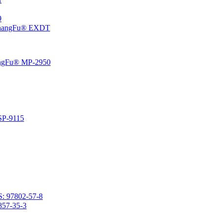
،5
إيبوكسي سيكلوهيكسيل إيثيل منتهية بولي ثنائي ميثيل سيلوكسان 
راتنج السيليكون الفينيل المتصلد بالحرارة المعتمد على المذي
راتنج السيليكون المتصلد با
2- (3،4-إيبوكسي سيكلوهكسيل) إيثيل ميثيل ثنائي ميثوكسيسي
2- (3،4-إيبوكسي سيكلوهيكسيل) إيث