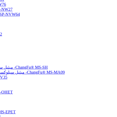
أوليجومر س
أوليجومر سيلوكسان وظي
أوليجومر السيلوكسان الأميني/الفيني
متع
(ميركابتوبروبيل) ميثيل سيلوكسان-ثنائي ميثيل سيلوكسان بوليمرات مشتركة -ChangFu® MS-SH
(ميثاكريلوكسي بروبيل) ميثيل سيلوكسان-ثنائي ميثيل سيلوكسان بوليمرات مشتركة -ChangFu® MS-MA09
مُشتت سيلو
بولي سيلوكسان معدل
تم إنهاء الإيبوكسي بولي سيلو
تم