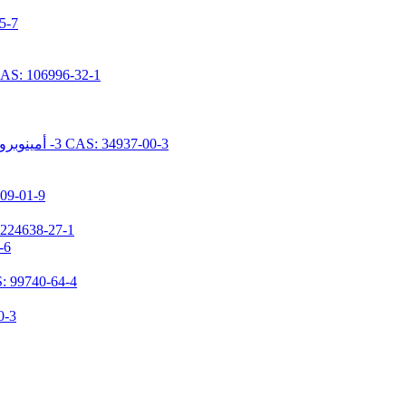
N- [ديميثوكس
N- [5- (تريميثوكسيسيليل بروبيل) -2-أزا-1-أوكسوبينتيل] كابرولاكتام 96-32-1
N- [2- (N- فينيل بنزيلامينو) إيثيل] -3- أمينوبروبيل تريميثوكسيسيلان هيدروكلوريد CAS: 34937-00-3
1,1,3,3-تيتراميثيل-2-(3-(تريميث
3- (ن، ن-ديميثيلامينوبروبيل) أمينوبروبيل ميثيلديميث
N-(3-تر
3- [2- (2- أمينوثيلامينو) إيثيلامينو] بروبيل ميثيل دايميثوكس
(N، N- ثنائ