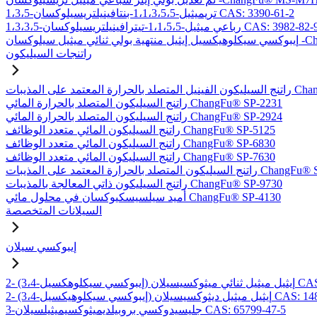
1،3،5-تريميثيل-1،1،3،5،5-بنتافينيلتريسيلوكسان CAS: 3390-61-2
1،3،3-رباعي ميثيل-1،1،5،5-تيترافينيلتريسيلوكسان CAS: 3982-82-9
-ChangFu® EXDT
راتنجات السيليكون
بات ChangFu® MP-2950
راتنج السيليكون المتصلد بالحرارة المائي ChangFu® SP-2231
راتنج السيليكون المتصلد بالحرارة المائي ChangFu® SP-2924
راتنج السيليكون المائي متعدد الوظائف ChangFu® SP-5125
راتنج السيليكون المائي متعدد الوظائف ChangFu® SP-6830
راتنج السيليكون المائي متعدد الوظائف ChangFu® SP-7630
لحرارة المعتمد على المذيبات ChangFu® SP-9115
راتنج السيليكون ذاتي المعالجة بالمذيبات ChangFu® SP-9730
أميد سيلسيسكيوكسان في محلول مائي ChangFu® SP-4130
السيلانات المتخصصة
إيبوكسي سيلان
لان CAS: 97802-57-8
يل ميثيل ديثوكسيسيلان CAS: 14857-35-3
3-جليسيدوكسي بروبيلديميثوكسيميثيلسيلان CAS: 65799-47-5