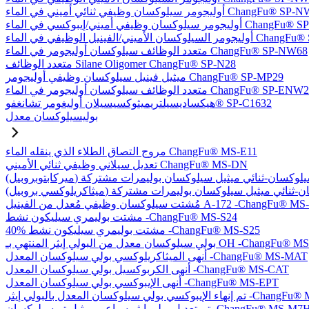
يلوكسان وظيفي ثنائي أميني في الماء ChangFu® SP-NW76
في أميني/إيبوكسي في الماء ChangFu® SP-NW27
ل الوظيفي في الماء ChangFu® SP-NVW64
متعدد الوظائف سيلوكسان أوليجومر في الماء ChangFu® SP-NW68
متعدد الوظائف Silane Oligomer ChangFu® SP-N28
ميثيل فينيل سيلوكسان وظيفي أوليجومر ChangFu® SP-MP29
دد الوظائف سيلوكسان أوليجومر في الماء ChangFu® SP-ENW22
هيكساديسيلتريميثوكسيسيلان أوليغومر تشانغفو® SP-C1632
بوليسيلوكسان معدل
مروج التصاق الطلاء الذي ينقله الماء ChangFu® MS-E11
تعديل سيلاني وظيفي ثنائي الأميني ChangFu® MS-DN
كسان وظيفي مُعدل من الفينيل A-172 -ChangFu® MS-V35
مشتت بوليمري سيليكون نشط -ChangFu® MS-S24
40% مشتت بوليمري سيليكون نشط -ChangFu® MS-S25
 من البولي إيثر المنتهي بـ OH -ChangFu® MS-OHET
أنهى الميثاكريلوكسي بولي سيلوكسان المعدل -ChangFu® MS-MAT
أنهى الكربوكسيل بولي سيلوكسان المعدل -ChangFu® MS-CAT
أنهى الإيبوكسي بولي سيلوكسان المعدل -ChangFu® MS-EPT
كسان المعدل بالبولي إيثر -ChangFu® MS-EPET
 تعديل بولي إيثر سباعي ميثيل تريسيلوكسان -ChangFu® MS-M7H