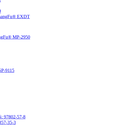
،5
إيبوكسي سيكلوهيكسيل إيثيل منتهية بولي ثنائي ميثيل سيلوكسان 
راتنج السيليكون الفينيل المتصلد بالحرارة المعتمد على المذي
راتنج السيليكون المتصلد با
2- (3،4-إيبوكسي سيكلوهكسيل) إيثيل ميثيل ثنائي ميثوكسيسي
2- (3،4-إيبوكسي سيكلوهيكسيل) إيث