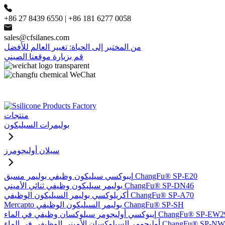
+86 27 8439 6550 | +86 181 6277 0058
sales@cfsilanes.com
من المختبر إلى الحياة: تغيير العالم للأفضل
قم بزيارة موقعنا الصيني
منتجات
بوليمرات السيليكون
سيلان أوليجومرز
إيبوكسي سيليكون وظيفي بوليمر مسبق ChangFu® SP-E20
بوليمر سيليكون وظيفي ثنائي الأميني ChangFu® SP-DN46
أكريلوكسي بوليمر السيليكون الوظيفي ChangFu® SP-A70
Mercapto بوليمر السيليكون الوظيفي ChangFu® SP-SH
وكسي أوليجومر سيلوكسان وظيفي في الماء ChangFu® SP-EW29
ر السيلوكسان الأميني الوظيفي في الماء ChangFu® SP-NW51