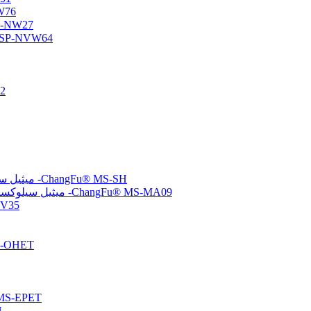
أوليجومر س
أوليجومر سيلوكسان وظي
أوليجومر السيلوكسان الأميني/الفيني
متع
(ميركابتوبروبيل) ميثيل سيلوكسان-ثنائي ميثيل سيلوكسان بوليمرات مشتركة -ChangFu® MS-SH
(ميثاكريلوكسي بروبيل) ميثيل سيلوكسان-ثنائي ميثيل سيلوكسان بوليمرات مشتركة -ChangFu® MS-MA09
مُشتت سيلو
بولي سيلوكسان معدل
تم إنهاء الإيبوكسي بولي سيلو
تم