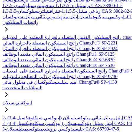
1،3،5-تريميثيل-1،1،3،5،5-بنتافينيلتريسيلوكسان CAS: 3390-61-2
1،3،3-رباعي ميثيل-1،1،5،5-تيترافينيلتريسيلوكسان CAS: 3982-82-9
-ChangFu® EXDT
راتنجات السيليكون
بات ChangFu® MP-2950
راتنج السيليكون المتصلد بالحرارة المائي ChangFu® SP-2231
راتنج السيليكون المتصلد بالحرارة المائي ChangFu® SP-2924
راتنج السيليكون المائي متعدد الوظائف ChangFu® SP-5125
راتنج السيليكون المائي متعدد الوظائف ChangFu® SP-6830
راتنج السيليكون المائي متعدد الوظائف ChangFu® SP-7630
لحرارة المعتمد على المذيبات ChangFu® SP-9115
راتنج السيليكون ذاتي المعالجة بالمذيبات ChangFu® SP-9730
أميد سيلسيسكيوكسان في محلول مائي ChangFu® SP-4130
السيلانات المتخصصة
إيبوكسي سيلان
لان CAS: 97802-57-8
يل ميثيل ديثوكسيسيلان CAS: 14857-35-3
3-جليسيدوكسي بروبيلديميثوكسيميثيلسيلان CAS: 65799-47-5