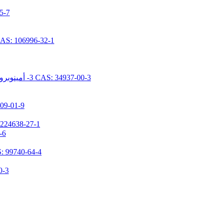
N- [ديميثوكس
N- [5- (تريميثوكسيسيليل بروبيل) -2-أزا-1-أوكسوبينتيل] كابرولاكتام 96-32-1
N- [2- (N- فينيل بنزيلامينو) إيثيل] -3- أمينوبروبيل تريميثوكسيسيلان هيدروكلوريد CAS: 34937-00-3
1,1,3,3-تيتراميثيل-2-(3-(تريميث
3- (ن، ن-ديميثيلامينوبروبيل) أمينوبروبيل ميثيلديميث
N-(3-تر
3- [2- (2- أمينوثيلامينو) إيثيلامينو] بروبيل ميثيل دايميثوكس
(N، N- ثنائ