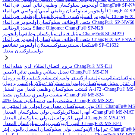
يلوكسان وظيفي ثنائي أميني في الماء ChangFu® SP-NW76
في أميني/إيبوكسي في الماء ChangFu® SP-NW27
ل الوظيفي في الماء ChangFu® SP-NVW64
متعدد الوظائف سيلوكسان أوليجومر في الماء ChangFu® SP-NW68
متعدد الوظائف Silane Oligomer ChangFu® SP-N28
ميثيل فينيل سيلوكسان وظيفي أوليجومر ChangFu® SP-MP29
دد الوظائف سيلوكسان أوليجومر في الماء ChangFu® SP-ENW22
هيكساديسيلتريميثوكسيسيلان أوليغومر تشانغفو® SP-C1632
بوليسيلوكسان معدل
مروج التصاق الطلاء الذي ينقله الماء ChangFu® MS-E11
تعديل سيلاني وظيفي ثنائي الأميني ChangFu® MS-DN
كسان وظيفي مُعدل من الفينيل A-172 -ChangFu® MS-V35
مشتت بوليمري سيليكون نشط -ChangFu® MS-S24
40% مشتت بوليمري سيليكون نشط -ChangFu® MS-S25
 من البولي إيثر المنتهي بـ OH -ChangFu® MS-OHET
أنهى الميثاكريلوكسي بولي سيلوكسان المعدل -ChangFu® MS-MAT
أنهى الكربوكسيل بولي سيلوكسان المعدل -ChangFu® MS-CAT
أنهى الإيبوكسي بولي سيلوكسان المعدل -ChangFu® MS-EPT
كسان المعدل بالبولي إيثر -ChangFu® MS-EPET
 تعديل بولي إيثر سباعي ميثيل تريسيلوكسان -ChangFu® MS-M7H