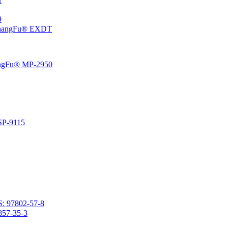
،5
إيبوكسي سيكلوهيكسيل إيثيل منتهية بولي ثنائي ميثيل سيلوكسان 
راتنج السيليكون الفينيل المتصلد بالحرارة المعتمد على المذي
راتنج السيليكون المتصلد با
2- (3،4-إيبوكسي سيكلوهكسيل) إيثيل ميثيل ثنائي ميثوكسيسي
2- (3،4-إيبوكسي سيكلوهيكسيل) إيث