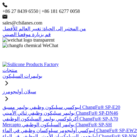
+86 27 8439 6550 | +86 181 6277 0058
sales@cfsilanes.com
من المختبر إلى الحياة: تغيير العالم للأفضل
قم بزيارة موقعنا الصيني
منتجات
بوليمرات السيليكون
سيلان أوليجومرز
إيبوكسي سيليكون وظيفي بوليمر مسبق ChangFu® SP-E20
بوليمر سيليكون وظيفي ثنائي الأميني ChangFu® SP-DN46
أكريلوكسي بوليمر السيليكون الوظيفي ChangFu® SP-A70
Mercapto بوليمر السيليكون الوظيفي ChangFu® SP-SH
وكسي أوليجومر سيلوكسان وظيفي في الماء ChangFu® SP-EW29
ر السيلوكسان الأميني الوظيفي في الماء ChangFu® SP-NW51