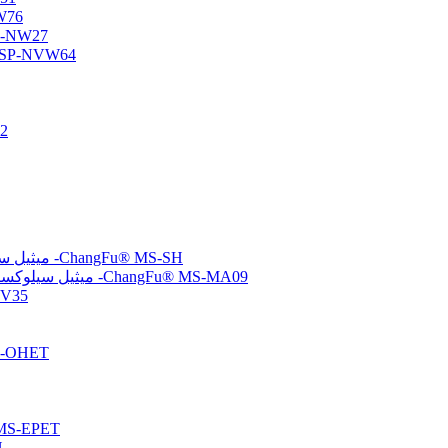
أوليجومر س
أوليجومر سيلوكسان وظي
أوليجومر السيلوكسان الأميني/الفيني
متع
(ميركابتوبروبيل) ميثيل سيلوكسان-ثنائي ميثيل سيلوكسان بوليمرات مشتركة -ChangFu® MS-SH
(ميثاكريلوكسي بروبيل) ميثيل سيلوكسان-ثنائي ميثيل سيلوكسان بوليمرات مشتركة -ChangFu® MS-MA09
مُشتت سيلو
بولي سيلوكسان معدل
تم إنهاء الإيبوكسي بولي سيلو
تم