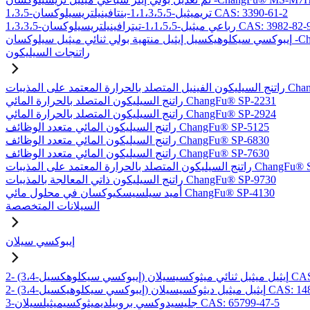
1،3،5-تريميثيل-1،1،3،5،5-بنتافينيلتريسيلوكسان CAS: 3390-61-2
1،3،3-رباعي ميثيل-1،1،5،5-تيترافينيلتريسيلوكسان CAS: 3982-82-9
-ChangFu® EXDT
راتنجات السيليكون
بات ChangFu® MP-2950
راتنج السيليكون المتصلد بالحرارة المائي ChangFu® SP-2231
راتنج السيليكون المتصلد بالحرارة المائي ChangFu® SP-2924
راتنج السيليكون المائي متعدد الوظائف ChangFu® SP-5125
راتنج السيليكون المائي متعدد الوظائف ChangFu® SP-6830
راتنج السيليكون المائي متعدد الوظائف ChangFu® SP-7630
لحرارة المعتمد على المذيبات ChangFu® SP-9115
راتنج السيليكون ذاتي المعالجة بالمذيبات ChangFu® SP-9730
أميد سيلسيسكيوكسان في محلول مائي ChangFu® SP-4130
السيلانات المتخصصة
إيبوكسي سيلان
لان CAS: 97802-57-8
يل ميثيل ديثوكسيسيلان CAS: 14857-35-3
3-جليسيدوكسي بروبيلديميثوكسيميثيلسيلان CAS: 65799-47-5