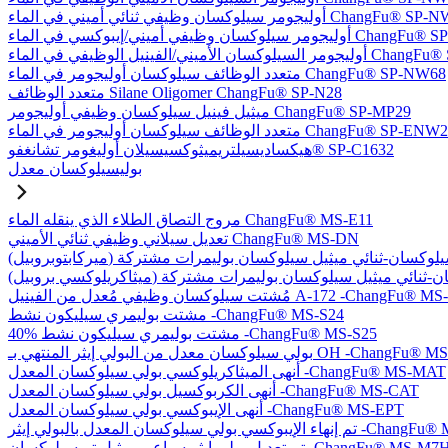
يلوكسان وظيفي ثنائي أميني في الماء ChangFu® SP-NW76
في أميني/إيبوكسي في الماء ChangFu® SP-NW27
ل الوظيفي في الماء ChangFu® SP-NVW64
متعدد الوظائف سيلوكسان أوليجومر في الماء ChangFu® SP-NW68
متعدد الوظائف Silane Oligomer ChangFu® SP-N28
ميثيل فينيل سيلوكسان وظيفي أوليجومر ChangFu® SP-MP29
دد الوظائف سيلوكسان أوليجومر في الماء ChangFu® SP-ENW22
هيكساديسيلتريميثوكسيسيلان أوليغومر تشانغفو® SP-C1632
بوليسيلوكسان معدل
مروج التصاق الطلاء الذي ينقله الماء ChangFu® MS-E11
تعديل سيلاني وظيفي ثنائي الأميني ChangFu® MS-DN
كسان وظيفي مُعدل من الفينيل A-172 -ChangFu® MS-V35
مشتت بوليمري سيليكون نشط -ChangFu® MS-S24
40% مشتت بوليمري سيليكون نشط -ChangFu® MS-S25
 من البولي إيثر المنتهي بـ OH -ChangFu® MS-OHET
أنهى الميثاكريلوكسي بولي سيلوكسان المعدل -ChangFu® MS-MAT
أنهى الكربوكسيل بولي سيلوكسان المعدل -ChangFu® MS-CAT
أنهى الإيبوكسي بولي سيلوكسان المعدل -ChangFu® MS-EPT
كسان المعدل بالبولي إيثر -ChangFu® MS-EPET
 تعديل بولي إيثر سباعي ميثيل تريسيلوكسان -ChangFu® MS-M7H