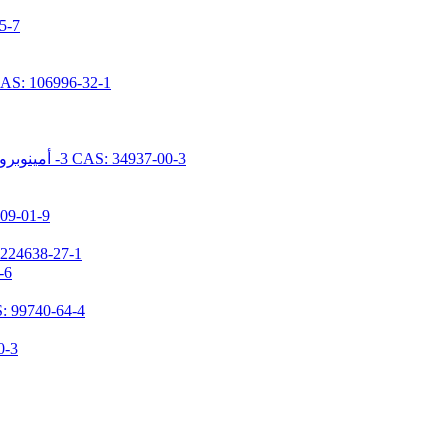
N- [ديميثوكس
N- [5- (تريميثوكسيسيليل بروبيل) -2-أزا-1-أوكسوبينتيل] كابرولاكتام 96-32-1
N- [2- (N- فينيل بنزيلامينو) إيثيل] -3- أمينوبروبيل تريميثوكسيسيلان هيدروكلوريد CAS: 34937-00-3
1,1,3,3-تيتراميثيل-2-(3-(تريميث
3- (ن، ن-ديميثيلامينوبروبيل) أمينوبروبيل ميثيلديميث
N-(3-تر
3- [2- (2- أمينوثيلامينو) إيثيلامينو] بروبيل ميثيل دايميثوكس
(N، N- ثنائ