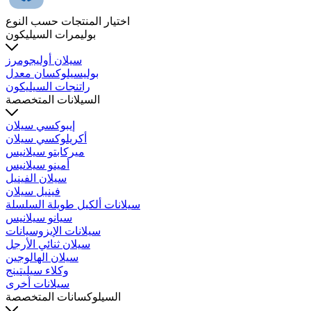
اختيار المنتجات حسب النوع
بوليمرات السيليكون
سيلان أوليجومرز
بوليسيلوكسان معدل
راتنجات السيليكون
السيلانات المتخصصة
إيبوكسي سيلان
أكريلوكسي سيلان
ميركابتو سيلانيس
أمينو سيلانيس
سيلان الفينيل
فينيل سيلان
سيلانات ألكيل طويلة السلسلة
سيانو سيلانيس
سيلانات الإيزوسيانات
سيلان ثنائي الأرجل
سيلان الهالوجين
وكلاء سيليتينج
سيلانات أخرى
السيلوكسانات المتخصصة