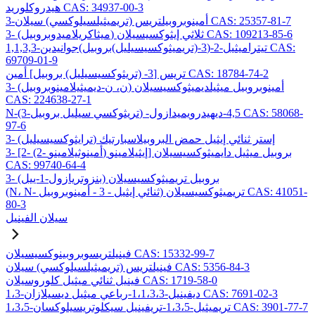
هيدروكلوريد CAS: 34937-00-3
3-أمينوبروبيلتريس (تريميثيلسيلوكسي) سيلان CAS: 25357-81-7
3- (ميثاكريلاميدوبروبيل) ثلاثي إيثوكسيسيلان CAS: 109213-85-6
1,1,3,3-تيتراميثيل-2-(3-(تريميثوكسيسيليل)بروبيل)جوانيدين CAS:
69709-01-9
تريس [3- (تريثوكسيسيليل) بروبيل] أمين CAS: 18784-74-2
3- (ن، ن-ديميثيلامينوبروبيل) أمينوبروبيل ميثيلديميثوكسيسيلان
CAS: 224638-27-1
N-(3-تريثوكسي سيليل بروبيل) -4,5-ديهيدرويميدازول CAS: 58068-
97-6
3- (ترايثوكسيسيليل) إستر ثنائي إيثيل حمض البروبيلاسبارتيك
3- [2- (2- أمينوثيلامينو) إيثيلامينو] بروبيل ميثيل دايميثوكسيسيلان
CAS: 99740-64-4
3- (بنزوتريازول-1-ييل) بروبيل تريميثوكسيسيلان
(N، N- ثنائي إيثيل - 3 - أمينوبروبيل) تريميثوكسيسيلان CAS: 41051-
80-3
سيلان الفينيل
فينيلتريسوبروبينوكسيسيلان CAS: 15332-99-7
فينيلتريس (تريميثيلسيلوكسي) سيلان CAS: 5356-84-3
فينيل ثنائي ميثيل كلوروسيلان CAS: 1719-58-0
1،3-ديفينيل-1،1،3،3-رباعي ميثيل ديسيلازان CAS: 7691-02-3
1،3،5-تريميثيل-1،3،5-تريفينيل سيكلوتريسيلوكسان CAS: 3901-77-7