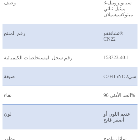
3-سيانوبروبيل
وصف
ميثيل ثنائي
ميثوكسيسيلان
تشانغفو®
رقم المنتج
CN22
153723-40-1
رقم سجل المستخلصات الكيميائية
C7H15NO2سي
صيغة
الحد الأدنى 96%
نقاء
عديم اللون أو
لون
أصفر فاتح
سائل واضح
مظهر