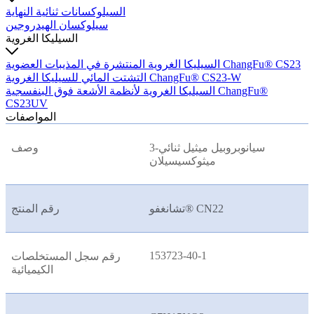
السيلوكسانات ثنائية النهاية
سيلوكسان الهيدروجين
السيليكا الغروية
السيليكا الغروية المنتشرة في المذيبات العضوية ChangFu® CS23
التشتت المائي للسيليكا الغروية ChangFu® CS23-W
السيليكا الغروية لأنظمة الأشعة فوق البنفسجية ChangFu®
CS23UV
المواصفات
3-سيانوبروبيل ميثيل ثنائي
وصف
ميثوكسيسيلان
تشانغفو® CN22
رقم المنتج
153723-40-1
رقم سجل المستخلصات
الكيميائية