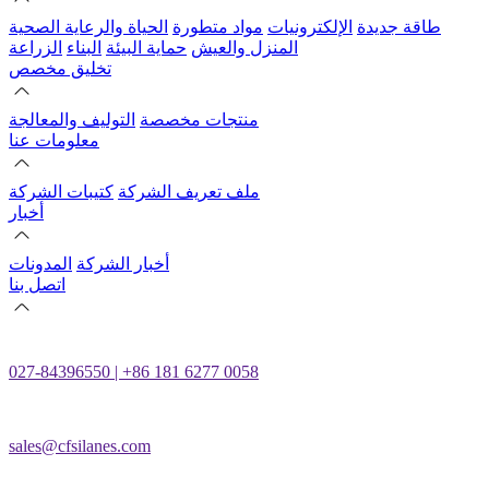
طاقة جديدة
الإلكترونيات
مواد متطورة
الحياة والرعاية الصحية
المنزل والعيش
حماية البيئة
البناء
الزراعة
تخليق مخصص
منتجات مخصصة
التوليف والمعالجة
معلومات عنا
ملف تعريف الشركة
كتيبات الشركة
أخبار
أخبار الشركة
المدونات
اتصل بنا
027-84396550 | +86 181 6277 0058
sales@cfsilanes.com