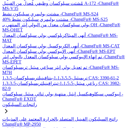
مُشتت سيلوكسان وظيفي مُعدل من الفينيل A-172 -ChangFu®
MS-V35
مشتت بوليمري سيليكون نشط -ChangFu® MS-S24
40% مشتت بوليمري سيليكون نشط -ChangFu® MS-S25
بولي سيلوكسان معدل من البولي إيثر المنتهي بـ OH -ChangFu®
MS-OHET
أنهى الميثاكريلوكسي بولي سيلوكسان المعدل -ChangFu® MS-
MAT
أنهى الكربوكسيل بولي سيلوكسان المعدل -ChangFu® MS-CAT
أنهى الإيبوكسي بولي سيلوكسان المعدل -ChangFu® MS-EPT
تم إنهاء الإيبوكسي بولي سيلوكسان المعدل بالبولي إيثر -ChangFu®
MS-EPET
تم تعديل بولي إيثر سباعي ميثيل تريسيلوكسان -ChangFu® MS-
M7H
1،3،5-تريميثيل-1،1،3،5،5-بنتافينيلتريسيلوكسان CAS: 3390-61-2
1،3،3،5-رباعي ميثيل-1،1،5،5-تيترافينيلتريسيلوكسان CAS: 3982-
82-9
إيبوكسي سيكلوهيكسيل إيثيل منتهية بولي ثنائي ميثيل سيلوكسان -
ChangFu® EXDT
راتنجات السيليكون
راتنج السيليكون الفينيل المتصلد بالحرارة المعتمد على المذيبات
ChangFu® MP-2950