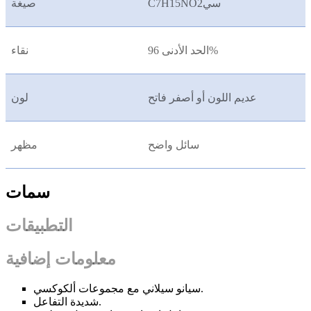
C7H15NO2سي
صيغة
الحد الأدنى 96%
نقاء
عديم اللون أو أصفر فاتح
لون
سائل واضح
مظهر
سمات
التطبيقات
معلومات إضافية
سيانو سيلاني مع مجموعات ألكوكسي.
شديدة التفاعل.