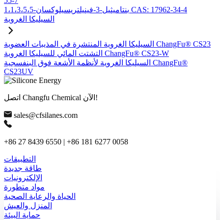
55-7
1،1،3،5،5-بنتاميثيل-3-فينيلتريسيلوكسان CAS: 17962-34-4
السيليكا الغروية
السيليكا الغروية المنتشرة في المذيبات العضوية ChangFu® CS23
التشتت المائي للسيليكا الغروية ChangFu® CS23-W
السيليكا الغروية لأنظمة الأشعة فوق البنفسجية ChangFu®
CS23UV
اتصل Changfu Chemical الآن!
sales@cfsilanes.com
+86 27 8439 6550 | +86 181 6277 0058
التطبيقات
طاقة جديدة
الإلكترونيات
مواد متطورة
الحياة والرعاية الصحية
المنزل والعيش
حماية البيئة