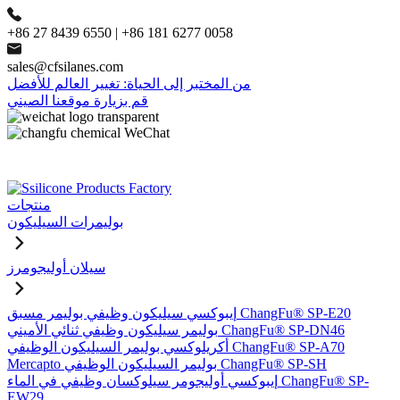
+86 27 8439 6550 | +86 181 6277 0058
sales@cfsilanes.com
من المختبر إلى الحياة: تغيير العالم للأفضل
قم بزيارة موقعنا الصيني
منتجات
بوليمرات السيليكون
سيلان أوليجومرز
إيبوكسي سيليكون وظيفي بوليمر مسبق ChangFu® SP-E20
بوليمر سيليكون وظيفي ثنائي الأميني ChangFu® SP-DN46
أكريلوكسي بوليمر السيليكون الوظيفي ChangFu® SP-A70
Mercapto بوليمر السيليكون الوظيفي ChangFu® SP-SH
إيبوكسي أوليجومر سيلوكسان وظيفي في الماء ChangFu® SP-
EW29