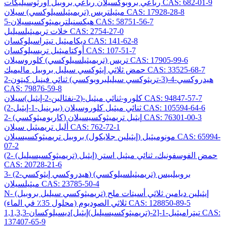
رباعي بروبوكسيلان رباعي بروبيل أورثوسيليكات CAS: 682-01-9
ميثيلتريس (تريميثيلسيلوكسي) سيلان CAS: 17928-28-8
5-هيكسنيلتريميثوكسيسيلان CAS: 58751-56-7
خلات تريميثيلسيليل CAS: 2754-27-0
ديكاميثيل تيتراسيلوكسان CAS: 141-62-8
أوكتاميثيل تريسيلوكسان CAS: 107-51-7
تريس (تريميثيلسيلوكسي) كلوروسيلان CAS: 17905-99-6
حمض ثلاثي إيثوكسي سيليل بروبيل ماليميك CAS: 33525-68-7
2-هيدروكسي-4-(3-تريثوكسي سيليلبروبوكسي) ثنائي فينيل كيتون
CAS: 79876-59-8
كلورو-ثنائي ميثيل-(2-نفثالين-2-إيثيل)سيلان CAS: 94847-57-7
(2-بيرينيل-1-إيثيل) ثنائي ميثيل كلوروسيلان CAS: 105594-64-6
2- (كاربوميثوكسي) إيثيل تريميثوكسيسيلان CAS: 76301-00-3
أليل تريميثيل سيلان CAS: 762-72-1
مونوميثيل (إيثيلين جلايكول) بروبيل تريميثوكسيسيلان CAS: 65994-
07-2
(2- (تريميثوكسيسيليل) إيثيل) حمض الفوسفونيك، ثنائي ميثيل استر
CAS: 20728-21-6
3- (2-هيدروكسي إيثوكسي) بروبيلبيس (تريميثيلسيلوكسي)
ميثيلسيلان CAS: 23785-50-4
N- (تريميثوكسي سيليل بروبيل) إيثيلين ديامين ثلاثي أسيتات ملح
ثلاثي الصوديوم (محلول 35٪ في الماء) CAS: 128850-89-5
1,1,3,3-تيتراميثيل-1-[2-(تريميثوكسيسيليل)إيثيل]ديسيلوكسان CAS:
137407-65-9