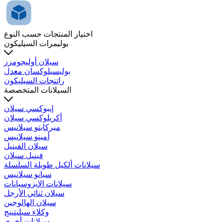
اختيار المنتجات حسب النوع
بوليمرات السيليكون
سيلان أوليجومرز
بوليسيلوكسان معدل
راتنجات السيليكون
السيلانات المتخصصة
إيبوكسي سيلان
أكريلوكسي سيلان
ميركابتو سيلانيس
أمينو سيلانيس
سيلان الفينيل
فينيل سيلان
سيلانات ألكيل طويلة السلسلة
سيانو سيلانيس
سيلانات الإيزوسيانات
سيلان ثنائي الأرجل
سيلان الهالوجين
وكلاء سيليتينج
سيلانات أخرى