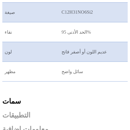
C12H31NO6Si2
صيغة
الحد الأدنى 95%
نقاء
عديم اللون أو أصفر فاتح
لون
سائل واضح
مظهر
سمات
التطبيقات
معلومات إضافية