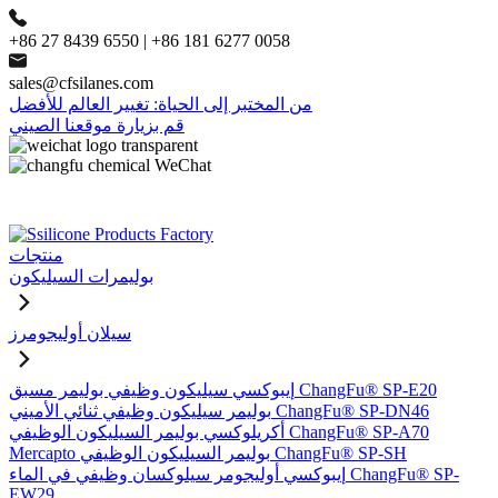
+86 27 8439 6550 | +86 181 6277 0058
sales@cfsilanes.com
من المختبر إلى الحياة: تغيير العالم للأفضل
قم بزيارة موقعنا الصيني
منتجات
بوليمرات السيليكون
سيلان أوليجومرز
إيبوكسي سيليكون وظيفي بوليمر مسبق ChangFu® SP-E20
بوليمر سيليكون وظيفي ثنائي الأميني ChangFu® SP-DN46
أكريلوكسي بوليمر السيليكون الوظيفي ChangFu® SP-A70
Mercapto بوليمر السيليكون الوظيفي ChangFu® SP-SH
إيبوكسي أوليجومر سيلوكسان وظيفي في الماء ChangFu® SP-
EW29