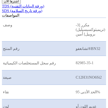
اشترها الآن
TDS (ورقة البيانات التقنية)
SDS (ورقة تاريخ السلامة)
المواصفات
مكرر [3-
وصف
(تريميثوكسيسيليل)
بروبيل] أمين
تشانغفو®BN32
رقم المنتج
82985-35-1
رقم سجل المستخلصات الكيميائية
C12H31NO6Si2
صيغة
الحد الأدنى 95%
نقاء
عديم اللون أو
لون