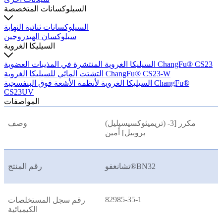
السيلوكسانات المتخصصة
السيلوكسانات ثنائية النهاية
سيلوكسان الهيدروجين
السيليكا الغروية
السيليكا الغروية المنتشرة في المذيبات العضوية ChangFu® CS23
التشتت المائي للسيليكا الغروية ChangFu® CS23-W
السيليكا الغروية لأنظمة الأشعة فوق البنفسجية ChangFu®
CS23UV
المواصفات
مكرر [3- (تريميثوكسيسيليل)
وصف
بروبيل] أمين
تشانغفو®BN32
رقم المنتج
82985-35-1
رقم سجل المستخلصات
الكيميائية