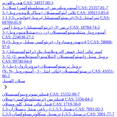
هيدروكلوريد CAS: 34937-00-3
3-أمينوبروبيلتريس (تريميثيلسيلوكسي) سيلان CAS: 25357-81-7
3- (ميثاكريلاميدوبروبيل) ثلاثي إيثوكسيسيلان CAS: 109213-85-6
1,1,3,3-تيتراميثيل-2-(3-(تريميثوكسيسيليل)بروبيل)جوانيدين CAS:
69709-01-9
تريس [3- (تريثوكسيسيليل) بروبيل] أمين CAS: 18784-74-2
3- (ن، ن-ديميثيلامينوبروبيل) أمينوبروبيل ميثيلديميثوكسيسيلان
CAS: 224638-27-1
N-(3-تريثوكسي سيليل بروبيل) -4,5-ديهيدرويميدازول CAS: 58068-
97-6
3- (ترايثوكسيسيليل) إستر ثنائي إيثيل حمض البروبيلاسبارتيك
3- [2- (2- أمينوثيلامينو) إيثيلامينو] بروبيل ميثيل دايميثوكسيسيلان
CAS: 99740-64-4
3- (بنزوتريازول-1-ييل) بروبيل تريميثوكسيسيلان
(N، N- ثنائي إيثيل - 3 - أمينوبروبيل) تريميثوكسيسيلان CAS: 41051-
80-3
سيلان الفينيل
فينيلتريسوبروبينوكسيسيلان CAS: 15332-99-7
فينيلتريس (تريميثيلسيلوكسي) سيلان CAS: 5356-84-3
فينيل ثنائي ميثيل كلوروسيلان CAS: 1719-58-0
1،3-ديفينيل-1،1،3،3-رباعي ميثيل ديسيلازان CAS: 7691-02-3
1،3،5-تريميثيل-1،3،5-تريفينيل سيكلوتريسيلوكسان CAS: 3901-77-7