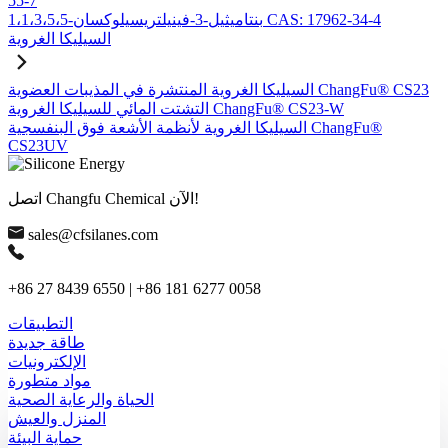
55-7
1،1،3،5،5-بنتاميثيل-3-فينيلتريسيلوكسان CAS: 17962-34-4
السيليكا الغروية
السيليكا الغروية المنتشرة في المذيبات العضوية ChangFu® CS23
التشتت المائي للسيليكا الغروية ChangFu® CS23-W
السيليكا الغروية لأنظمة الأشعة فوق البنفسجية ChangFu®
CS23UV
اتصل Changfu Chemical الآن!
sales@cfsilanes.com
+86 27 8439 6550 | +86 181 6277 0058
التطبيقات
طاقة جديدة
الإلكترونيات
مواد متطورة
الحياة والرعاية الصحية
المنزل والعيش
حماية البيئة