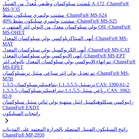
مُشتت سيلوكسان وظيفي مُعدل من الفينيل A-172 -ChangFu®
MS-V35
مشتت بوليمري سيليكون نشط -ChangFu® MS-S24
40% مشتت بوليمري سيليكون نشط -ChangFu® MS-S25
بولي سيلوكسان معدل من البولي إيثر المنتهي بـ OH -ChangFu®
MS-OHET
أنهى الميثاكريلوكسي بولي سيلوكسان المعدل -ChangFu® MS-
MAT
أنهى الكربوكسيل بولي سيلوكسان المعدل -ChangFu® MS-CAT
أنهى الإيبوكسي بولي سيلوكسان المعدل -ChangFu® MS-EPT
تم إنهاء الإيبوكسي بولي سيلوكسان المعدل بالبولي إيثر -ChangFu®
MS-EPET
تم تعديل بولي إيثر سباعي ميثيل تريسيلوكسان -ChangFu® MS-
M7H
1،3،5-تريميثيل-1،1،3،5،5-بنتافينيلتريسيلوكسان CAS: 3390-61-2
1،3،3،5-رباعي ميثيل-1،1،5،5-تيترافينيلتريسيلوكسان CAS: 3982-
82-9
إيبوكسي سيكلوهيكسيل إيثيل منتهية بولي ثنائي ميثيل سيلوكسان -
ChangFu® EXDT
راتنجات السيليكون
راتنج السيليكون الفينيل المتصلد بالحرارة المعتمد على المذيبات
ChangFu® MP-2950