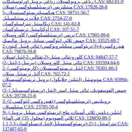
رباعي بروبوكسيلان رباعي بروبيل أورثوسيليكات CAS: 682-01-9
ميثيلتريس (تريميثيلسيلوكسي) سيلان CAS: 17928-28-8
5-هيكسنيلتريميثوكسيسيلان CAS: 58751-56-7
خلات تريميثيلسيليل CAS: 2754-27-0
ديكاميثيل تيتراسيلوكسان CAS: 141-62-8
أوكتاميثيل تريسيلوكسان CAS: 107-51-7
تريس (تريميثيلسيلوكسي) كلوروسيلان CAS: 17905-99-6
حمض ثلاثي إيثوكسي سيليل بروبيل ماليميك CAS: 33525-68-7
2-هيدروكسي-4-(3-تريثوكسي سيليلبروبوكسي) ثنائي فينيل كيتون
CAS: 79876-59-8
كلورو-ثنائي ميثيل-(2-نفثالين-2-إيثيل)سيلان CAS: 94847-57-7
(2-بيرينيل-1-إيثيل) ثنائي ميثيل كلوروسيلان CAS: 105594-64-6
2- (كاربوميثوكسي) إيثيل تريميثوكسيسيلان CAS: 76301-00-3
أليل تريميثيل سيلان CAS: 762-72-1
مونوميثيل (إيثيلين جلايكول) بروبيل تريميثوكسيسيلان CAS: 65994-
07-2
(2- (تريميثوكسيسيليل) إيثيل) حمض الفوسفونيك، ثنائي ميثيل استر
CAS: 20728-21-6
3- (2-هيدروكسي إيثوكسي) بروبيلبيس (تريميثيلسيلوكسي)
ميثيلسيلان CAS: 23785-50-4
N- (تريميثوكسي سيليل بروبيل) إيثيلين ديامين ثلاثي أسيتات ملح
ثلاثي الصوديوم (محلول 35٪ في الماء) CAS: 128850-89-5
1,1,3,3-تيتراميثيل-1-[2-(تريميثوكسيسيليل)إيثيل]ديسيلوكسان CAS:
137407-65-9