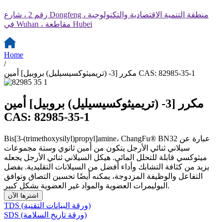
رقم 2 ، شارع Dongfeng ، منطقة التنمية الاقتصادية والتكنولوجية
في Wuhan ، مقاطعة Hubei
Home
/
مكرر [3- (تريميثوكسيسيليل) بروبيل] أمين CAS: 82985-35-1
مكرر [3- (تريميثوكسيسيليل) بروبيل] أمين
CAS: 82985-35-1
Bis[3-(trimethoxysilyl)propyl]amine، ChangFu® BN32 عبارة عن
سيلاني ثنائي الأرجل يتكون من أمين ثانوي وستة مجموعات
ميثوكسي قابلة للتحلل المائي. هيكل السيلاني ثنائي الأرجل يجعله
يزيد من كثافة التشابك وأداء أفضل من السيلانات التقليدية. بفضل
التفاعل والوظيفة المزدوجة، يمكنه أيضًا تحسين التصاق وتوافق
البوليمرات العضوية والمواد غير العضوية بشكل كبير.
اشترها الآن
TDS (ورقة البيانات التقنية)
SDS (ورقة تاريخ السلامة)