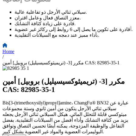
سيلاني ثنائي الأرجل ذو تفاعلية عالية.
معزز التصاق فعال وعامل اقتران.
قادرة على زيادة كثافة التشابك.
قادرة على تكوين ما يصل إلى 6 روابط إلى ركائز غير عضوية.
أ
أداء مميز عند دمجه مع السيلانات التقليدية.
ب
Home
/
مكرر [3- (تريميثوكسيسيليل) بروبيل] أمين CAS: 82985-35-1
مكرر [3- (تريميثوكسيسيليل) بروبيل] أمين
CAS: 82985-35-1
Bis[3-(trimethoxysilyl)propyl]amine، ChangFu® BN32 عبارة عن
سيلاني ثنائي الأرجل يتكون من أمين ثانوي وستة مجموعات
ميثوكسي قابلة للتحلل المائي. هيكل السيلاني ثنائي الأرجل يجعله
يزيد من كثافة التشابك وأداء أفضل من السيلانات التقليدية. بفضل
التفاعل والوظيفة المزدوجة، يمكنه أيضًا تحسين التصاق وتوافق
البوليمرات العضوية والمواد غير العضوية بشكل كبير.