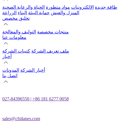
طاقة جديدة
الإلكترونيات
مواد متطورة
الحياة والرعاية الصحية
المنزل والعيش
حماية البيئة
البناء
الزراعة
تخليق مخصص
منتجات مخصصة
التوليف والمعالجة
معلومات عنا
ملف تعريف الشركة
كتيبات الشركة
أخبار
أخبار الشركة
المدونات
اتصل بنا
027-84396550 | +86 181 6277 0058
sales@cfsilanes.com