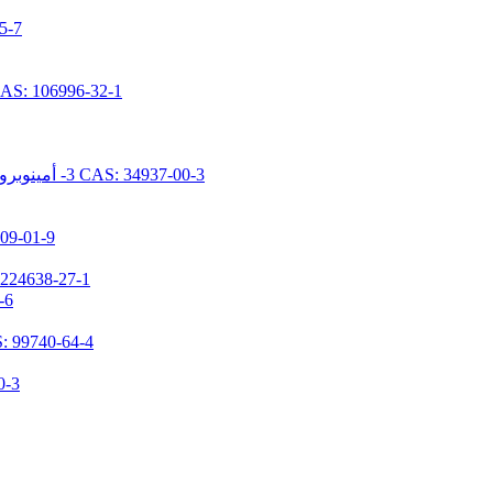
N- [ديميثوكس
N- [5- (تريميثوكسيسيليل بروبيل) -2-أزا-1-أوكسوبينتيل] كابرولاكتام 96-32-1
N- [2- (N- فينيل بنزيلامينو) إيثيل] -3- أمينوبروبيل تريميثوكسيسيلان هيدروكلوريد CAS: 34937-00-3
1,1,3,3-تيتراميثيل-2-(3-(تريميث
3- (ن، ن-ديميثيلامينوبروبيل) أمينوبروبيل ميثيلديميث
N-(3-تر
3- [2- (2- أمينوثيلامينو) إيثيلامينو] بروبيل ميثيل دايميثوكس
(N، N- ثنائ