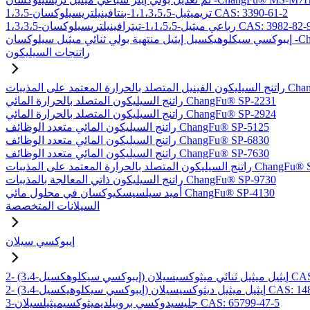
1،3،5-تريميثيل-1،1،3،5،5-بنتافينيلتريسيلوكسان CAS: 3390-61-2
1،3،3-رباعي ميثيل-1،1،5،5-تيترافينيلتريسيلوكسان CAS: 3982-82-9
-ChangFu® EXDT
راتنجات السيليكون
بات ChangFu® MP-2950
راتنج السيليكون المتصلد بالحرارة المائي ChangFu® SP-2231
راتنج السيليكون المتصلد بالحرارة المائي ChangFu® SP-2924
راتنج السيليكون المائي متعدد الوظائف ChangFu® SP-5125
راتنج السيليكون المائي متعدد الوظائف ChangFu® SP-6830
راتنج السيليكون المائي متعدد الوظائف ChangFu® SP-7630
لحرارة المعتمد على المذيبات ChangFu® SP-9115
راتنج السيليكون ذاتي المعالجة بالمذيبات ChangFu® SP-9730
أميد سيلسيسكيوكسان في محلول مائي ChangFu® SP-4130
السيلانات المتخصصة
إيبوكسي سيلان
لان CAS: 97802-57-8
يل ميثيل ديثوكسيسيلان CAS: 14857-35-3
3-جليسيدوكسي بروبيلديميثوكسيميثيلسيلان CAS: 65799-47-5