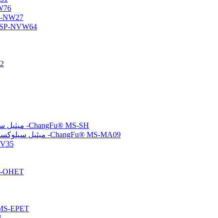
أوليجومر س
أوليجومر سيلوكسان وظي
أوليجومر السيلوكسان الأميني/الفيني
متع
(ميركابتوبروبيل) ميثيل سيلوكسان-ثنائي ميثيل سيلوكسان بوليمرات مشتركة -ChangFu® MS-SH
(ميثاكريلوكسي بروبيل) ميثيل سيلوكسان-ثنائي ميثيل سيلوكسان بوليمرات مشتركة -ChangFu® MS-MA09
مُشتت سيلو
بولي سيلوكسان معدل
تم إنهاء الإيبوكسي بولي سيلو
تم