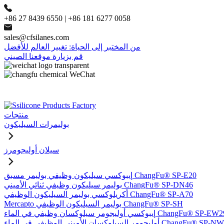
+86 27 8439 6550 | +86 181 6277 0058
sales@cfsilanes.com
من المختبر إلى الحياة: تغيير العالم للأفضل
قم بزيارة موقعنا الصيني
منتجات
بوليمرات السيليكون
سيلان أوليجومرز
إيبوكسي سيليكون وظيفي بوليمر مسبق ChangFu® SP-E20
بوليمر سيليكون وظيفي ثنائي الأميني ChangFu® SP-DN46
أكريلوكسي بوليمر السيليكون الوظيفي ChangFu® SP-A70
Mercapto بوليمر السيليكون الوظيفي ChangFu® SP-SH
وكسي أوليجومر سيلوكسان وظيفي في الماء ChangFu® SP-EW29
ر السيلوكسان الأميني الوظيفي في الماء ChangFu® SP-NW51