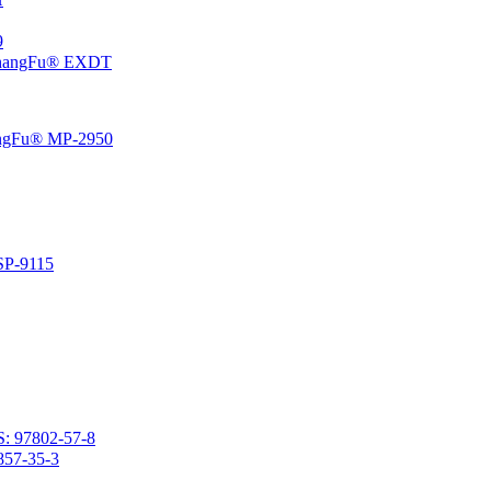
،5
إيبوكسي سيكلوهيكسيل إيثيل منتهية بولي ثنائي ميثيل سيلوكسان 
راتنج السيليكون الفينيل المتصلد بالحرارة المعتمد على المذي
راتنج السيليكون المتصلد با
2- (3،4-إيبوكسي سيكلوهكسيل) إيثيل ميثيل ثنائي ميثوكسيسي
2- (3،4-إيبوكسي سيكلوهيكسيل) إيث