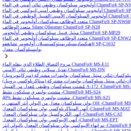
يلوكسان وظيفي ثنائي أميني في الماء ChangFu® SP-NW76
في أميني/إيبوكسي في الماء ChangFu® SP-NW27
ل الوظيفي في الماء ChangFu® SP-NVW64
متعدد الوظائف سيلوكسان أوليجومر في الماء ChangFu® SP-NW68
متعدد الوظائف Silane Oligomer ChangFu® SP-N28
ميثيل فينيل سيلوكسان وظيفي أوليجومر ChangFu® SP-MP29
دد الوظائف سيلوكسان أوليجومر في الماء ChangFu® SP-ENW22
هيكساديسيلتريميثوكسيسيلان أوليغومر تشانغفو® SP-C1632
بوليسيلوكسان معدل
مروج التصاق الطلاء الذي ينقله الماء ChangFu® MS-E11
تعديل سيلاني وظيفي ثنائي الأميني ChangFu® MS-DN
كسان وظيفي مُعدل من الفينيل A-172 -ChangFu® MS-V35
مشتت بوليمري سيليكون نشط -ChangFu® MS-S24
40% مشتت بوليمري سيليكون نشط -ChangFu® MS-S25
 من البولي إيثر المنتهي بـ OH -ChangFu® MS-OHET
أنهى الميثاكريلوكسي بولي سيلوكسان المعدل -ChangFu® MS-MAT
أنهى الكربوكسيل بولي سيلوكسان المعدل -ChangFu® MS-CAT
أنهى الإيبوكسي بولي سيلوكسان المعدل -ChangFu® MS-EPT
كسان المعدل بالبولي إيثر -ChangFu® MS-EPET
 تعديل بولي إيثر سباعي ميثيل تريسيلوكسان -ChangFu® MS-M7H