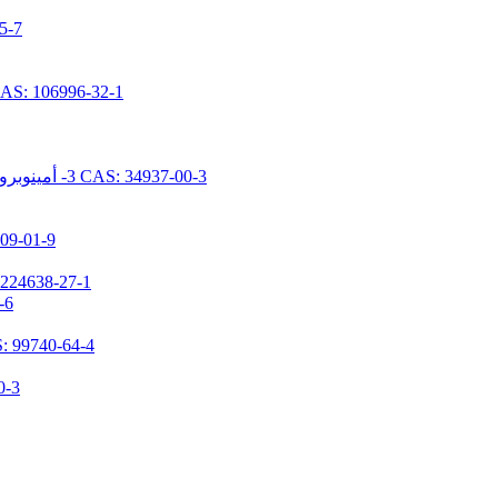
N- [ديميثوكس
N- [5- (تريميثوكسيسيليل بروبيل) -2-أزا-1-أوكسوبينتيل] كابرولاكتام 96-32-1
N- [2- (N- فينيل بنزيلامينو) إيثيل] -3- أمينوبروبيل تريميثوكسيسيلان هيدروكلوريد CAS: 34937-00-3
1,1,3,3-تيتراميثيل-2-(3-(تريميث
3- (ن، ن-ديميثيلامينوبروبيل) أمينوبروبيل ميثيلديميث
N-(3-تر
3- [2- (2- أمينوثيلامينو) إيثيلامينو] بروبيل ميثيل دايميثوكس
(N، N- ثنائ