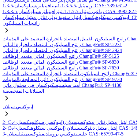
1،3،5-تريميثيل-1،1،3،5،5-بنتافينيلتريسيلوكسان CAS: 3390-61-2
1،3،3-رباعي ميثيل-1،1،5،5-تيترافينيلتريسيلوكسان CAS: 3982-82-9
-ChangFu® EXDT
راتنجات السيليكون
بات ChangFu® MP-2950
راتنج السيليكون المتصلد بالحرارة المائي ChangFu® SP-2231
راتنج السيليكون المتصلد بالحرارة المائي ChangFu® SP-2924
راتنج السيليكون المائي متعدد الوظائف ChangFu® SP-5125
راتنج السيليكون المائي متعدد الوظائف ChangFu® SP-6830
راتنج السيليكون المائي متعدد الوظائف ChangFu® SP-7630
لحرارة المعتمد على المذيبات ChangFu® SP-9115
راتنج السيليكون ذاتي المعالجة بالمذيبات ChangFu® SP-9730
أميد سيلسيسكيوكسان في محلول مائي ChangFu® SP-4130
السيلانات المتخصصة
إيبوكسي سيلان
لان CAS: 97802-57-8
يل ميثيل ديثوكسيسيلان CAS: 14857-35-3
3-جليسيدوكسي بروبيلديميثوكسيميثيلسيلان CAS: 65799-47-5