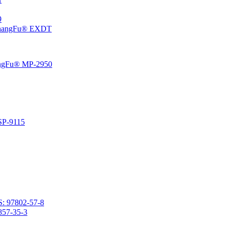
،5
إيبوكسي سيكلوهيكسيل إيثيل منتهية بولي ثنائي ميثيل سيلوكسان 
راتنج السيليكون الفينيل المتصلد بالحرارة المعتمد على المذي
راتنج السيليكون المتصلد با
2- (3،4-إيبوكسي سيكلوهكسيل) إيثيل ميثيل ثنائي ميثوكسيسي
2- (3،4-إيبوكسي سيكلوهيكسيل) إيث