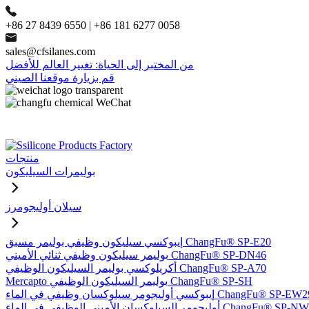
+86 27 8439 6550 | +86 181 6277 0058
sales@cfsilanes.com
من المختبر إلى الحياة: تغيير العالم للأفضل
قم بزيارة موقعنا الصيني
منتجات
بوليمرات السيليكون
سيلان أوليجومرز
إيبوكسي سيليكون وظيفي بوليمر مسبق ChangFu® SP-E20
بوليمر سيليكون وظيفي ثنائي الأميني ChangFu® SP-DN46
أكريلوكسي بوليمر السيليكون الوظيفي ChangFu® SP-A70
Mercapto بوليمر السيليكون الوظيفي ChangFu® SP-SH
وكسي أوليجومر سيلوكسان وظيفي في الماء ChangFu® SP-EW29
ر السيلوكسان الأميني الوظيفي في الماء ChangFu® SP-NW51