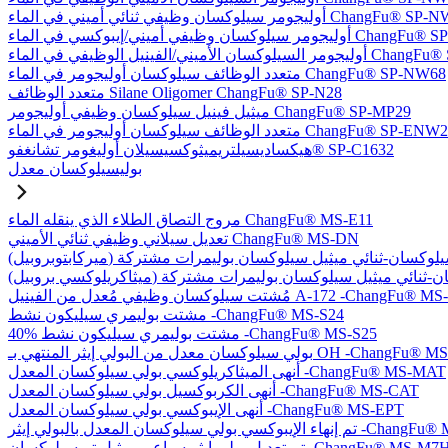
يلوكسان وظيفي ثنائي أميني في الماء ChangFu® SP-NW76
في أميني/إيبوكسي في الماء ChangFu® SP-NW27
ل الوظيفي في الماء ChangFu® SP-NVW64
متعدد الوظائف سيلوكسان أوليجومر في الماء ChangFu® SP-NW68
متعدد الوظائف Silane Oligomer ChangFu® SP-N28
ميثيل فينيل سيلوكسان وظيفي أوليجومر ChangFu® SP-MP29
دد الوظائف سيلوكسان أوليجومر في الماء ChangFu® SP-ENW22
هيكساديسيلتريميثوكسيسيلان أوليغومر تشانغفو® SP-C1632
بوليسيلوكسان معدل
مروج التصاق الطلاء الذي ينقله الماء ChangFu® MS-E11
تعديل سيلاني وظيفي ثنائي الأميني ChangFu® MS-DN
كسان وظيفي مُعدل من الفينيل A-172 -ChangFu® MS-V35
مشتت بوليمري سيليكون نشط -ChangFu® MS-S24
40% مشتت بوليمري سيليكون نشط -ChangFu® MS-S25
 من البولي إيثر المنتهي بـ OH -ChangFu® MS-OHET
أنهى الميثاكريلوكسي بولي سيلوكسان المعدل -ChangFu® MS-MAT
أنهى الكربوكسيل بولي سيلوكسان المعدل -ChangFu® MS-CAT
أنهى الإيبوكسي بولي سيلوكسان المعدل -ChangFu® MS-EPT
كسان المعدل بالبولي إيثر -ChangFu® MS-EPET
 تعديل بولي إيثر سباعي ميثيل تريسيلوكسان -ChangFu® MS-M7H