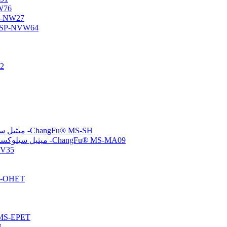
أوليجومر س
أوليجومر سيلوكسان وظي
أوليجومر السيلوكسان الأميني/الفيني
متع
(ميركابتوبروبيل) ميثيل سيلوكسان-ثنائي ميثيل سيلوكسان بوليمرات مشتركة -ChangFu® MS-SH
(ميثاكريلوكسي بروبيل) ميثيل سيلوكسان-ثنائي ميثيل سيلوكسان بوليمرات مشتركة -ChangFu® MS-MA09
مُشتت سيلو
بولي سيلوكسان معدل
تم إنهاء الإيبوكسي بولي سيلو
تم