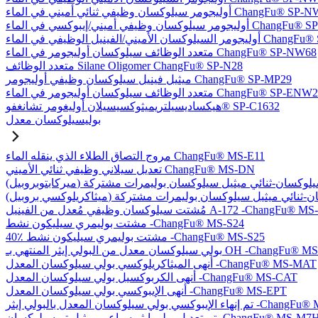
يلوكسان وظيفي ثنائي أميني في الماء ChangFu® SP-NW76
في أميني/إيبوكسي في الماء ChangFu® SP-NW27
ل الوظيفي في الماء ChangFu® SP-NVW64
متعدد الوظائف سيلوكسان أوليجومر في الماء ChangFu® SP-NW68
متعدد الوظائف Silane Oligomer ChangFu® SP-N28
ميثيل فينيل سيلوكسان وظيفي أوليجومر ChangFu® SP-MP29
دد الوظائف سيلوكسان أوليجومر في الماء ChangFu® SP-ENW22
هيكساديسيلتريميثوكسيسيلان أوليغومر تشانغفو® SP-C1632
بوليسيلوكسان معدل
مروج التصاق الطلاء الذي ينقله الماء ChangFu® MS-E11
تعديل سيلاني وظيفي ثنائي الأميني ChangFu® MS-DN
كسان وظيفي مُعدل من الفينيل A-172 -ChangFu® MS-V35
مشتت بوليمري سيليكون نشط -ChangFu® MS-S24
40٪ مشتت بوليمري سيليكون نشط -ChangFu® MS-S25
 من البولي إيثر المنتهي بـ OH -ChangFu® MS-OHET
أنهى الميثاكريلوكسي بولي سيلوكسان المعدل -ChangFu® MS-MAT
أنهى الكربوكسيل بولي سيلوكسان المعدل -ChangFu® MS-CAT
أنهى الإيبوكسي بولي سيلوكسان المعدل -ChangFu® MS-EPT
كسان المعدل بالبولي إيثر -ChangFu® MS-EPET
 تعديل بولي إيثر سباعي ميثيل تريسيلوكسان -ChangFu® MS-M7H