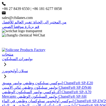
+86 27 8439 6550 | +86 181 6277 0058
sales@cfsilanes.com
من المختبر إلى الحياة: تغيير العالم للأفضل
قم بزيارة موقعنا الصيني
منتجات
بوليمرات السيليكون
سيلان أوليجومرز
إيبوكسي سيليكون وظيفي بوليمر مسبق ChangFu® SP-E20
بوليمر سيليكون وظيفي ثنائي الأميني ChangFu® SP-DN46
أكريلوكسي بوليمر السيليكون الوظيفي ChangFu® SP-A70
Mercapto بوليمر السيليكون الوظيفي ChangFu® SP-SH
وكسي أوليجومر سيلوكسان وظيفي في الماء ChangFu® SP-EW29
ر السيلوكسان الأميني الوظيفي في الماء ChangFu® SP-NW51