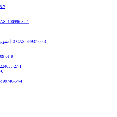
N- [ديميثوكس
N- [5- (تريميثوكسيسيليل بروبيل) -2-أزا-1-أوكسوبينتيل] كابرولاكتام 96-32-1
N- [2- (N- فينيلبنزيلامينو) إيثيل] -3- أمينوبروبيل تريميثوكسيسيلان هيدروكلوريد CAS: 34937-00-3
1,1,3,3-تيتراميثيل-2-(3-(تريميث
3- (ن، ن-ديميثيلامينوبروبيل) أمينوبروبيل ميثيلديميث
N-(3-تر
3- [2- (2- أمينوثيلامينو) إيثيلامينو] بروبيل ميثيل دايميثوكس