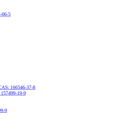
2،4،6،8-تيتراميثيل-6،8
3- (خماسي برومو فينيل ميثوكسي) بروبيل ثنائي ميثيل كلورو سيلان 66546-37-8
كلورو ثنائي ميثيل [3- (2،3،4،5،6-بنتافلوروفينيل) بروبي
1،3-ثنائي فين