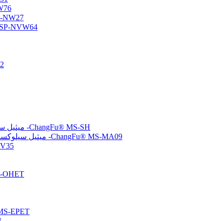
أوليجومر س
أوليجومر سيلوكسان وظي
أوليجومر السيلوكسان الأميني/الفيني
متع
(ميركابتوبروبيل) ميثيل سيلوكسان-ثنائي ميثيل سيلوكسان بوليمرات مشتركة -ChangFu® MS-SH
(ميثاكريلوكسي بروبيل) ميثيل سيلوكسان-ثنائي ميثيل سيلوكسان بوليمرات مشتركة -ChangFu® MS-MA09
مُشتت سيلو
بولي سيلوكسان معدل
تم إنهاء الإيبوكسي بولي سيلو
تم