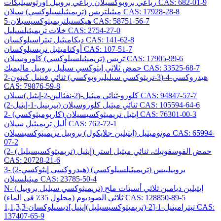
رباعي بروبوكسيلان رباعي بروبيل أورثوسيليكات CAS: 682-01-9
ميثيلتريس (تريميثيلسيلوكسي) سيلان CAS: 17928-28-8
5-هيكسنيلتريميثوكسيسيلان CAS: 58751-56-7
خلات تريميثيلسيليل CAS: 2754-27-0
ديكاميثيل تيتراسيلوكسان CAS: 141-62-8
أوكتاميثيل تريسيلوكسان CAS: 107-51-7
تريس (تريميثيلسيلوكسي) كلوروسيلان CAS: 17905-99-6
حمض ثلاثي إيثوكسي سيليل بروبيل ماليميك CAS: 33525-68-7
2-هيدروكسي-4-(3-تريثوكسي سيليلبروبوكسي) ثنائي فينيل كيتون
CAS: 79876-59-8
كلورو-ثنائي ميثيل-(2-نفثالين-2-إيثيل)سيلان CAS: 94847-57-7
(2-بيرينيل-1-إيثيل) ثنائي ميثيل كلوروسيلان CAS: 105594-64-6
2- (كاربوميثوكسي) إيثيل تريميثوكسيسيلان CAS: 76301-00-3
أليل تريميثيل سيلان CAS: 762-72-1
مونوميثيل (إيثيلين جلايكول) بروبيل تريميثوكسيسيلان CAS: 65994-
07-2
(2- (تريميثوكسيسيليل) إيثيل) حمض الفوسفونيك، ثنائي ميثيل استر
CAS: 20728-21-6
3- (2-هيدروكسي إيثوكسي) بروبيلبيس (تريميثيلسيلوكسي)
ميثيلسيلان CAS: 23785-50-4
N- (تريميثوكسي سيليل بروبيل) إيثيلين ديامين ثلاثي أسيتات ملح
ثلاثي الصوديوم (محلول 35٪ في الماء) CAS: 128850-89-5
1,1,3,3-تيتراميثيل-1-[2-(تريميثوكسيسيليل)إيثيل]ديسيلوكسان CAS:
137407-65-9