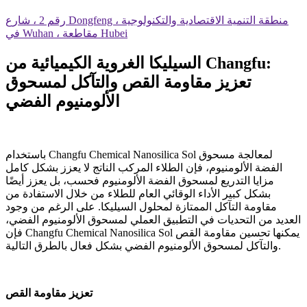
رقم 2 ، شارع Dongfeng ، منطقة التنمية الاقتصادية والتكنولوجية
في Wuhan ، مقاطعة Hubei
السيليكا الغروية الكيميائية من Changfu:
تعزيز مقاومة القص والتآكل لمسحوق
الألومنيوم الفضي
باستخدام Changfu Chemical Nanosilica Sol لمعالجة مسحوق
الفضة الألومنيوم، فإن الطلاء المركب الناتج لا يعزز بشكل كامل
مزايا التدريع لمسحوق الفضة الألومنيوم فحسب، بل يعزز أيضًا
بشكل كبير الأداء الوقائي العام للطلاء من خلال الاستفادة من
مقاومة التآكل الممتازة لمحلول السيليكا. على الرغم من وجود
العديد من التحديات في التطبيق العملي لمسحوق الألومنيوم الفضي،
فإن Changfu Chemical Nanosilica Sol يمكنها تحسين مقاومة القص
والتآكل لمسحوق الألومنيوم الفضي بشكل فعال بالطرق التالية.
تعزيز مقاومة القص