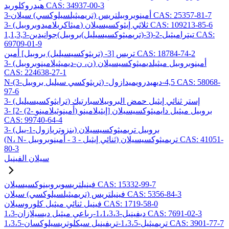
هيدروكلوريد CAS: 34937-00-3
3-أمينوبروبيلتريس (تريميثيلسيلوكسي) سيلان CAS: 25357-81-7
3- (ميثاكريلاميدوبروبيل) ثلاثي إيثوكسيسيلان CAS: 109213-85-6
1,1,3,3-تيتراميثيل-2-(3-(تريميثوكسيسيليل)بروبيل)جوانيدين CAS:
69709-01-9
تريس [3- (تريثوكسيسيليل) بروبيل] أمين CAS: 18784-74-2
3- (ن، ن-ديميثيلامينوبروبيل) أمينوبروبيل ميثيلديميثوكسيسيلان
CAS: 224638-27-1
N-(3-تريثوكسي سيليل بروبيل) -4,5-ديهيدرويميدازول CAS: 58068-
97-6
3- (ترايثوكسيسيليل) إستر ثنائي إيثيل حمض البروبيلاسبارتيك
3- [2- (2- أمينوثيلامينو) إيثيلامينو] بروبيل ميثيل دايميثوكسيسيلان
CAS: 99740-64-4
3- (بنزوتريازول-1-ييل) بروبيل تريميثوكسيسيلان
(N، N- ثنائي إيثيل - 3 - أمينوبروبيل) تريميثوكسيسيلان CAS: 41051-
80-3
سيلان الفينيل
فينيلتريسوبروبينوكسيسيلان CAS: 15332-99-7
فينيلتريس (تريميثيلسيلوكسي) سيلان CAS: 5356-84-3
فينيل ثنائي ميثيل كلوروسيلان CAS: 1719-58-0
1،3-ديفينيل-1،1،3،3-رباعي ميثيل ديسيلازان CAS: 7691-02-3
1،3،5-تريميثيل-1،3،5-تريفينيل سيكلوتريسيلوكسان CAS: 3901-77-7