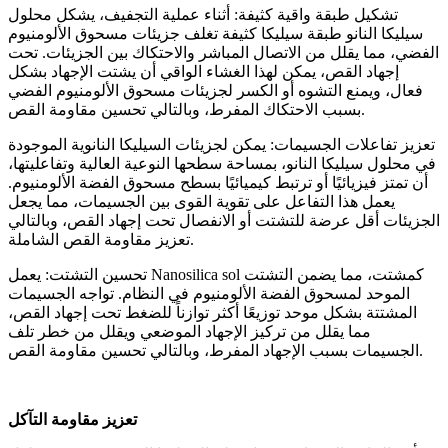
تشكيل طبقة واقية كثيفة: أثناء عملية التجفيف، يشكل محلول
سيليكا النانو طبقة سيليكا كثيفة تغلف جزيئات مسحوق الألومنيوم
الفضي، مما يقلل من الاتصال المباشر والاحتكاك بين الجزيئات. تحت
إجهاد القص، يمكن لهذا الغشاء الواقي أن يشتت الإجهاد بشكل
فعال، ويمنع التشوه أو الكسر لجزيئات مسحوق الألومنيوم الفضي
بسبب الاحتكاك المفرط، وبالتالي تحسين مقاومة القص.
تعزيز تفاعلات الجسيمات: يمكن لجزيئات السيليكا النانوية الموجودة
في محلول سيليكا النانو، بمساحة سطحها النوعية العالية وتفاعليتها،
أن تمتز فيزيائيًا أو ترتبط كيميائيًا بسطح مسحوق الفضة الألومنيوم.
يعمل هذا التفاعل على تقوية القوى بين الجسيمات، مما يجعل
الجزيئات أقل عرضة للتشتت أو الانفصال تحت إجهاد القص، وبالتالي
تعزيز مقاومة القص الشاملة.
تحسين التشتت: يعمل Nanosilica sol كمشتت، مما يضمن التشتت
الموحد لمسحوق الفضة الألومنيوم في النظام. تواجه الجسيمات
المشتتة بشكل موحد توزيعًا أكثر توازناً للضغط تحت إجهاد القص،
مما يقلل من تركيز الإجهاد الموضعي ويقلل من خطر تلف
الجسيمات بسبب الإجهاد المفرط، وبالتالي تحسين مقاومة القص.
تعزيز مقاومة التآكل