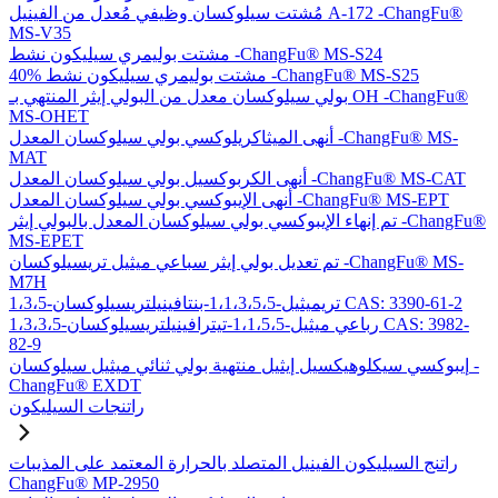
مُشتت سيلوكسان وظيفي مُعدل من الفينيل A-172 -ChangFu®
MS-V35
مشتت بوليمري سيليكون نشط -ChangFu® MS-S24
40% مشتت بوليمري سيليكون نشط -ChangFu® MS-S25
بولي سيلوكسان معدل من البولي إيثر المنتهي بـ OH -ChangFu®
MS-OHET
أنهى الميثاكريلوكسي بولي سيلوكسان المعدل -ChangFu® MS-
MAT
أنهى الكربوكسيل بولي سيلوكسان المعدل -ChangFu® MS-CAT
أنهى الإيبوكسي بولي سيلوكسان المعدل -ChangFu® MS-EPT
تم إنهاء الإيبوكسي بولي سيلوكسان المعدل بالبولي إيثر -ChangFu®
MS-EPET
تم تعديل بولي إيثر سباعي ميثيل تريسيلوكسان -ChangFu® MS-
M7H
1،3،5-تريميثيل-1،1،3،5،5-بنتافينيلتريسيلوكسان CAS: 3390-61-2
1،3،3،5-رباعي ميثيل-1،1،5،5-تيترافينيلتريسيلوكسان CAS: 3982-
82-9
إيبوكسي سيكلوهيكسيل إيثيل منتهية بولي ثنائي ميثيل سيلوكسان -
ChangFu® EXDT
راتنجات السيليكون
راتنج السيليكون الفينيل المتصلد بالحرارة المعتمد على المذيبات
ChangFu® MP-2950