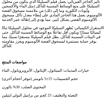
تأثير الحاجز الفيزيائي: يعمل فيلم السيليكا الذي يتكون من محلول
السيليكا على منع الوسائط المسببة للتآكل (مثل الماء والأكسجين
وأيونات الكلوريد وما إلى ذلك) من ملامسة مسحوق الفضة
الألومنيوم. يعمل هذا الحاجز المادي على إبطاء معدل تآكل مسحوق
الألومنيوم الفضي بشكل كبير، مما يؤدي إلى إطالة عمر الخدمة.
الاستقرار الكيميائي: يُظهر السيليكا الموجود في محلول السيليكا ثباتًا
كيميائيًا ممتازًا ويكون أقل تفاعلًا مع الوسائط المسببة للتآكل. حتى
في البيئات المسببة للتآكل، يظل فيلم السيليكا مستقرًا نسبيًا، مما
يوفر حماية مستمرة لمسحوق الفضة الألومنيوم ويعزز مقاومته
للتآكل.
مواصفات المنتج
خيارات المذيبات: الميثانول، الإيثانول، الأيزوبروبانول، الماء
حجم الجسيمات: 15
±
5 نانومتر (تتوفر أحجام أخرى)
المحتوى الصلب: 30% بالوزن
التعبئة والتغليف: 25 كجم من براميل البولي ايثيلين