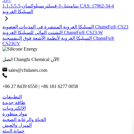
55-7
1،1،3،5،5-بنتاميثيل-3-فينيلتريسيلوكسان CAS: 17962-34-4
السيليكا الغروية
السيليكا الغروية المنتشرة في المذيبات العضوية ChangFu® CS23
التشتت المائي للسيليكا الغروية ChangFu® CS23-W
السيليكا الغروية لأنظمة الأشعة فوق البنفسجية ChangFu®
CS23UV
اتصل Changfu Chemical الآن!
sales@cfsilanes.com
+86 27 8439 6550 | +86 181 6277 0058
التطبيقات
طاقة جديدة
الإلكترونيات
مواد متطورة
الحياة والرعاية الصحية
المنزل والعيش
حماية البيئة