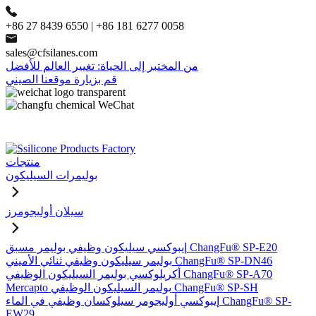
+86 27 8439 6550 | +86 181 6277 0058
sales@cfsilanes.com
من المختبر إلى الحياة: تغيير العالم للأفضل
قم بزيارة موقعنا الصيني
منتجات
بوليمرات السيليكون
سيلان أوليجومرز
إيبوكسي سيليكون وظيفي بوليمر مسبق ChangFu® SP-E20
بوليمر سيليكون وظيفي ثنائي الأميني ChangFu® SP-DN46
أكريلوكسي بوليمر السيليكون الوظيفي ChangFu® SP-A70
Mercapto بوليمر السيليكون الوظيفي ChangFu® SP-SH
إيبوكسي أوليجومر سيلوكسان وظيفي في الماء ChangFu® SP-
EW29