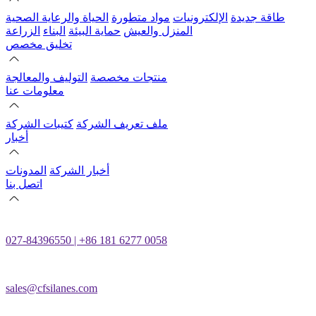
طاقة جديدة
الإلكترونيات
مواد متطورة
الحياة والرعاية الصحية
المنزل والعيش
حماية البيئة
البناء
الزراعة
تخليق مخصص
منتجات مخصصة
التوليف والمعالجة
معلومات عنا
ملف تعريف الشركة
كتيبات الشركة
أخبار
أخبار الشركة
المدونات
اتصل بنا
027-84396550 | +86 181 6277 0058
sales@cfsilanes.com