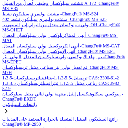
مُشتت سيلوكسان وظيفي مُعدل من الفينيل A-172 -ChangFu®
MS-V35
مشتت بوليمري سيليكون نشط -ChangFu® MS-S24
40٪ مشتت بوليمري سيليكون نشط -ChangFu® MS-S25
بولي سيلوكسان معدل من البولي إيثر المنتهي بـ OH -ChangFu®
MS-OHET
أنهى الميثاكريلوكسي بولي سيلوكسان المعدل -ChangFu® MS-
MAT
أنهى الكربوكسيل بولي سيلوكسان المعدل -ChangFu® MS-CAT
أنهى الإيبوكسي بولي سيلوكسان المعدل -ChangFu® MS-EPT
تم إنهاء الإيبوكسي بولي سيلوكسان المعدل بالبولي إيثر -ChangFu®
MS-EPET
تم تعديل بولي إيثر سباعي ميثيل تريسيلوكسان -ChangFu® MS-
M7H
1،3،5-تريميثيل-1،1،3،5،5-بنتافينيلتريسيلوكسان CAS: 3390-61-2
1،3،3،5-رباعي ميثيل-1،1،5،5-تيترافينيلتريسيلوكسان CAS: 3982-
82-9
إيبوكسي سيكلوهيكسيل إيثيل منتهية بولي ثنائي ميثيل سيلوكسان -
ChangFu® EXDT
راتنجات السيليكون
راتنج السيليكون الفينيل المتصلد بالحرارة المعتمد على المذيبات
ChangFu® MP-2950