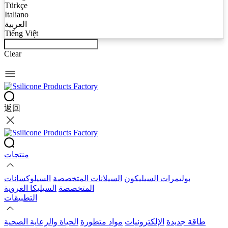
Türkçe
Italiano
العربية
Tiếng Việt
Clear
返回
منتجات
بوليمرات السيليكون
السيلانات المتخصصة
السيلوكسانات
المتخصصة
السيليكا الغروية
التطبيقات
طاقة جديدة
الإلكترونيات
مواد متطورة
الحياة والرعاية الصحية