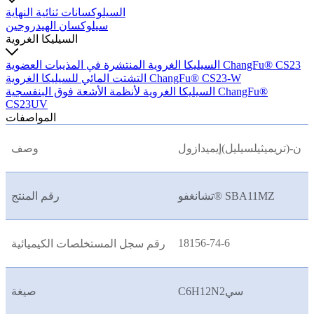
السيلوكسانات ثنائية النهاية
سيلوكسان الهيدروجين
السيليكا الغروية
السيليكا الغروية المنتشرة في المذيبات العضوية ChangFu® CS23
التشتت المائي للسيليكا الغروية ChangFu® CS23-W
السيليكا الغروية لأنظمة الأشعة فوق البنفسجية ChangFu®
CS23UV
المواصفات
ن-(تريميثيلسيليل)إيميدازول
وصف
تشانغفو® SBA11MZ
رقم المنتج
18156-74-6
رقم سجل المستخلصات الكيميائية
C6H12N2سي
صيغة