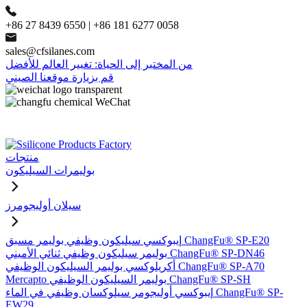
+86 27 8439 6550 | +86 181 6277 0058
sales@cfsilanes.com
من المختبر إلى الحياة: تغيير العالم للأفضل
قم بزيارة موقعنا الصيني
منتجات
بوليمرات السيليكون
سيلان أوليجومرز
إيبوكسي سيليكون وظيفي بوليمر مسبق ChangFu® SP-E20
بوليمر سيليكون وظيفي ثنائي الأميني ChangFu® SP-DN46
أكريلوكسي بوليمر السيليكون الوظيفي ChangFu® SP-A70
Mercapto بوليمر السيليكون الوظيفي ChangFu® SP-SH
إيبوكسي أوليجومر سيلوكسان وظيفي في الماء ChangFu® SP-
EW29