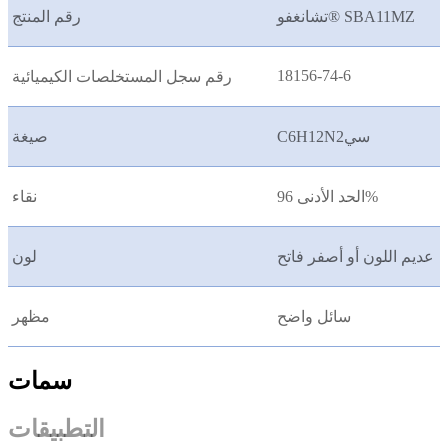
تشانغفو® SBA11MZ
رقم المنتج
18156-74-6
رقم سجل المستخلصات الكيميائية
C6H12N2سي
صيغة
الحد الأدنى 96%
نقاء
عديم اللون أو أصفر فاتح
لون
سائل واضح
مظهر
سمات
التطبيقات