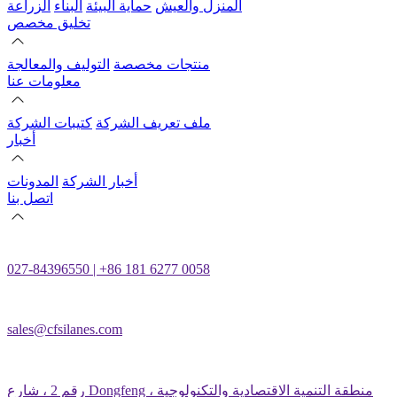
المنزل والعيش
حماية البيئة
البناء
الزراعة
تخليق مخصص
منتجات مخصصة
التوليف والمعالجة
معلومات عنا
ملف تعريف الشركة
كتيبات الشركة
أخبار
أخبار الشركة
المدونات
اتصل بنا
027-84396550 | +86 181 6277 0058
sales@cfsilanes.com
رقم 2 ، شارع Dongfeng ، منطقة التنمية الاقتصادية والتكنولوجية