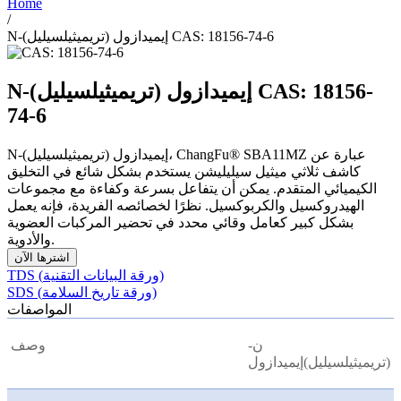
Home
/
N-(تريميثيلسيليل) إيميدازول CAS: 18156-74-6
N-(تريميثيلسيليل) إيميدازول CAS: 18156-
74-6
N-(تريميثيلسيليل) إيميدازول، ChangFu® SBA11MZ عبارة عن
كاشف ثلاثي ميثيل سيليليشن يستخدم بشكل شائع في التخليق
الكيميائي المتقدم. يمكن أن يتفاعل بسرعة وكفاءة مع مجموعات
الهيدروكسيل والكربوكسيل. نظرًا لخصائصه الفريدة، فإنه يعمل
بشكل كبير كعامل وقائي محدد في تحضير المركبات العضوية
والأدوية.
اشترها الآن
TDS (ورقة البيانات التقنية)
SDS (ورقة تاريخ السلامة)
المواصفات
ن-
وصف
(تريميثيلسيليل)إيميدازول