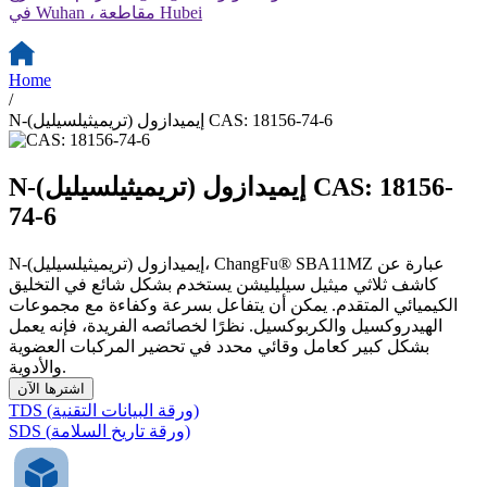
في Wuhan ، مقاطعة Hubei
Home
/
N-(تريميثيلسيليل) إيميدازول CAS: 18156-74-6
N-(تريميثيلسيليل) إيميدازول CAS: 18156-
74-6
N-(تريميثيلسيليل) إيميدازول، ChangFu® SBA11MZ عبارة عن
كاشف ثلاثي ميثيل سيليليشن يستخدم بشكل شائع في التخليق
الكيميائي المتقدم. يمكن أن يتفاعل بسرعة وكفاءة مع مجموعات
الهيدروكسيل والكربوكسيل. نظرًا لخصائصه الفريدة، فإنه يعمل
بشكل كبير كعامل وقائي محدد في تحضير المركبات العضوية
والأدوية.
اشترها الآن
TDS (ورقة البيانات التقنية)
SDS (ورقة تاريخ السلامة)