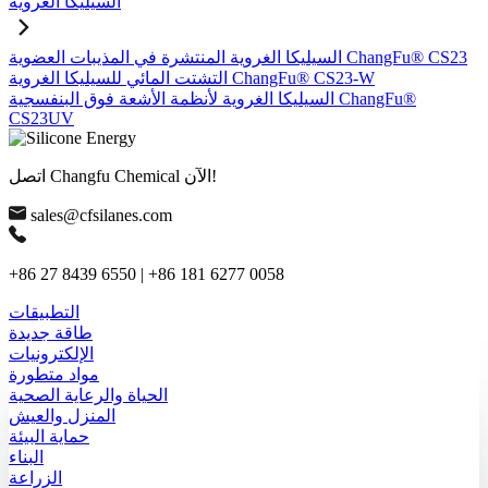
السيليكا الغروية
السيليكا الغروية المنتشرة في المذيبات العضوية ChangFu® CS23
التشتت المائي للسيليكا الغروية ChangFu® CS23-W
السيليكا الغروية لأنظمة الأشعة فوق البنفسجية ChangFu®
CS23UV
اتصل Changfu Chemical الآن!
sales@cfsilanes.com
+86 27 8439 6550 | +86 181 6277 0058
التطبيقات
طاقة جديدة
الإلكترونيات
مواد متطورة
الحياة والرعاية الصحية
المنزل والعيش
حماية البيئة
البناء
الزراعة