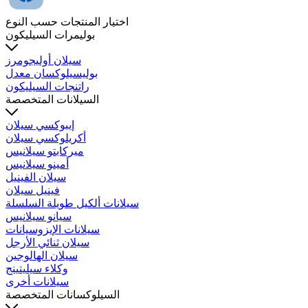
اختيار المنتجات حسب النوع
بوليمرات السيليكون
سيلان أوليجومرز
بوليسيلوكسان معدل
راتنجات السيليكون
السيلانات المتخصصة
إيبوكسي سيلان
أكريلوكسي سيلان
ميركابتو سيلانيس
أمينو سيلانيس
سيلان الفينيل
فينيل سيلان
سيلانات ألكيل طويلة السلسلة
سيانو سيلانيس
سيلانات الإيزوسيانات
سيلان ثنائي الأرجل
سيلان الهالوجين
وكلاء سيليتينج
سيلانات أخرى
السيلوكسانات المتخصصة