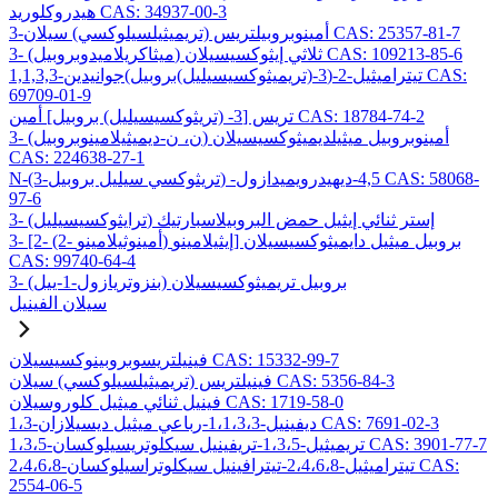
هيدروكلوريد CAS: 34937-00-3
3-أمينوبروبيلتريس (تريميثيلسيلوكسي) سيلان CAS: 25357-81-7
3- (ميثاكريلاميدوبروبيل) ثلاثي إيثوكسيسيلان CAS: 109213-85-6
1,1,3,3-تيتراميثيل-2-(3-(تريميثوكسيسيليل)بروبيل)جوانيدين CAS:
69709-01-9
تريس [3- (تريثوكسيسيليل) بروبيل] أمين CAS: 18784-74-2
3- (ن، ن-ديميثيلامينوبروبيل) أمينوبروبيل ميثيلديميثوكسيسيلان
CAS: 224638-27-1
N-(3-تريثوكسي سيليل بروبيل) -4,5-ديهيدرويميدازول CAS: 58068-
97-6
3- (ترايثوكسيسيليل) إستر ثنائي إيثيل حمض البروبيلاسبارتيك
3- [2- (2- أمينوثيلامينو) إيثيلامينو] بروبيل ميثيل دايميثوكسيسيلان
CAS: 99740-64-4
3- (بنزوتريازول-1-ييل) بروبيل تريميثوكسيسيلان
سيلان الفينيل
فينيلتريسوبروبينوكسيسيلان CAS: 15332-99-7
فينيلتريس (تريميثيلسيلوكسي) سيلان CAS: 5356-84-3
فينيل ثنائي ميثيل كلوروسيلان CAS: 1719-58-0
1،3-ديفينيل-1،1،3،3-رباعي ميثيل ديسيلازان CAS: 7691-02-3
1،3،5-تريميثيل-1،3،5-تريفينيل سيكلوتريسيلوكسان CAS: 3901-77-7
2،4،6،8-تيتراميثيل-2،4،6،8-تيترافينيل سيكلوتراسيلوكسان CAS:
2554-06-5