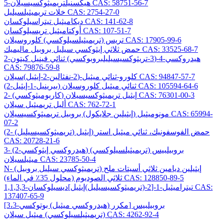
5-هيكسنيلتريميثوكسيسيلان CAS: 58751-56-7
خلات تريميثيلسيليل CAS: 2754-27-0
ديكاميثيل تيتراسيلوكسان CAS: 141-62-8
أوكتاميثيل تريسيلوكسان CAS: 107-51-7
تريس (تريميثيلسيلوكسي) كلوروسيلان CAS: 17905-99-6
حمض ثلاثي إيثوكسي سيليل بروبيل ماليميك CAS: 33525-68-7
2-هيدروكسي-4-(3-تريثوكسيسيليلبروبوكسي) ثنائي فينيل كيتون
CAS: 79876-59-8
كلورو-ثنائي ميثيل-(2-نفثالين-2-إيثيل)سيلان CAS: 94847-57-7
(2-بيرينيل-1-إيثيل) ثنائي ميثيل كلوروسيلان CAS: 105594-64-6
2- (كاربوميثوكسي) إيثيل تريميثوكسيسيلان CAS: 76301-00-3
أليل تريميثيل سيلان CAS: 762-72-1
مونوميثيل (إيثيلين جلايكول) بروبيل تريميثوكسيسيلان CAS: 65994-
07-2
(2- (تريميثوكسيسيليل) إيثيل) حمض الفوسفونيك، ثنائي ميثيل استر
CAS: 20728-21-6
3- (2-هيدروكسي إيثوكسي) بروبيلبيس (تريميثيلسيلوكسي)
ميثيلسيلان CAS: 23785-50-4
N- (تريميثوكسي سيليل بروبيل) إيثيلين ديامين ثلاثي أسيتات ملح
ثلاثي الصوديوم (محلول 35٪ في الماء) CAS: 128850-89-5
1,1,3,3-تيتراميثيل-1-[2-(تريميثوكسيسيليل)إيثيل]ديسيلوكسان CAS:
137407-65-9
[3،3-مكرر (هيدروكسي ميثيل) بوتوكسي] بروبيلبيس
(تريميثيلسيلوكسي) ميثيل سيلان CAS: 4262-92-4