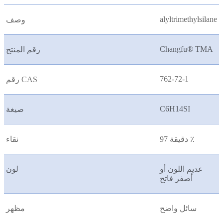
alyltrimethylsilane
وصف
Changfu® TMA
رقم المنتج
762-72-1
رقم CAS
C6H14SI
صيغة
دقيقة 97 ٪
نقاء
عديم اللون أو
لون
أصفر فاتح
سائل واضح
مظهر