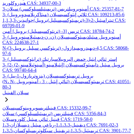
هيدروكلوريد CAS: 34937-00-3
3-أمينوبروبيلتريس (تريميثيلسيلوكسي) سيلان CAS: 25357-81-7
3- (ميثاكريلاميدوبروبيل) ثلاثي إيثوكسيسيلان CAS: 109213-85-6
1,1,3,3-تيتراميثيل-2-(3-(تريميثوكسيسيليل)بروبيل)جوانيدين CAS:
69709-01-9
تريس [3- (تريثوكسيسيليل) بروبيل] أمين CAS: 18784-74-2
3- (ن، ن-ديميثيلامينوبروبيل) أمينوبروبيل ميثيلديميثوكسيسيلان
CAS: 224638-27-1
N-(3-تريثوكسي سيليل بروبيل) -4,5-ديهيدرويميدازول CAS: 58068-
97-6
3- (ترايثوكسيسيليل) إستر ثنائي إيثيل حمض البروبيلاسبارتيك
3- [2- (2- أمينوثيلامينو) إيثيلامينو] بروبيل ميثيل دايميثوكسيسيلان
CAS: 99740-64-4
3- (بنزوتريازول-1-ييل) بروبيل تريميثوكسيسيلان
(N، N- ثنائي إيثيل - 3 - أمينوبروبيل) تريميثوكسيسيلان CAS: 41051-
80-3
سيلان الفينيل
فينيلتريسوبروبينوكسيسيلان CAS: 15332-99-7
فينيلتريس (تريميثيلسيلوكسي) سيلان CAS: 5356-84-3
فينيل ثنائي ميثيل كلوروسيلان CAS: 1719-58-0
1،3-ديفينيل-1،1،3،3-رباعي ميثيل ديسيلازان CAS: 7691-02-3
1،3،5-تريميثيل-1،3،5-تريفينيل سيكلوتريسيلوكسان CAS: 3901-77-7