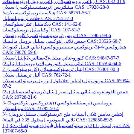
رباعي بروبوكسيلان رباعي بروبيل أورثوسيليكات CAS: 682-01-9
ميثيلتريس (تريميثيلسيلوكسي) سيلان CAS: 17928-28-8
5-هيكسنيلتريميثوكسيسيلان CAS: 58751-56-7
خلات تريميثيلسيليل CAS: 2754-27-0
ديكاميثيل تيتراسيلوكسان CAS: 141-62-8
أوكتاميثيل تريسيلوكسان CAS: 107-51-7
تريس (تريميثيلسيلوكسي) كلوروسيلان CAS: 17905-99-6
حمض ثلاثي إيثوكسي سيليل بروبيل ماليميك CAS: 33525-68-7
2-هيدروكسي-4-(3-تريثوكسي سيليلبروبوكسي) ثنائي فينيل كيتون
CAS: 79876-59-8
كلورو-ثنائي ميثيل-(2-نفثالين-2-إيثيل)سيلان CAS: 94847-57-7
(2-بيرينيل-1-إيثيل) ثنائي ميثيل كلوروسيلان CAS: 105594-64-6
2- (كاربوميثوكسي) إيثيل تريميثوكسيسيلان CAS: 76301-00-3
أليل تريميثيل سيلان CAS: 762-72-1
مونوميثيل (إيثيلين جلايكول) بروبيل تريميثوكسيسيلان CAS: 65994-
07-2
(2- (تريميثوكسيسيليل) إيثيل) حمض الفوسفونيك، ثنائي ميثيل استر
CAS: 20728-21-6
3- (2-هيدروكسي إيثوكسي) بروبيلبيس (تريميثيلسيلوكسي)
ميثيلسيلان CAS: 23785-50-4
N- (تريميثوكسي سيليل بروبيل) إيثيلين ديامين ثلاثي أسيتات ملح
ثلاثي الصوديوم (محلول 35٪ في الماء) CAS: 128850-89-5
1,1,3,3-تيتراميثيل-1-[2-(تريميثوكسيسيليل)إيثيل]ديسيلوكسان CAS:
137407-65-9