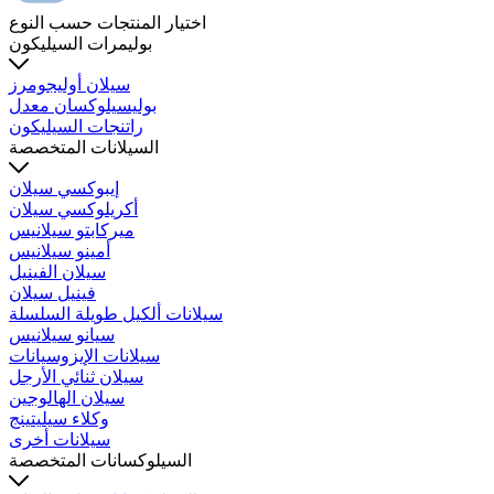
اختيار المنتجات حسب النوع
بوليمرات السيليكون
سيلان أوليجومرز
بوليسيلوكسان معدل
راتنجات السيليكون
السيلانات المتخصصة
إيبوكسي سيلان
أكريلوكسي سيلان
ميركابتو سيلانيس
أمينو سيلانيس
سيلان الفينيل
فينيل سيلان
سيلانات ألكيل طويلة السلسلة
سيانو سيلانيس
سيلانات الإيزوسيانات
سيلان ثنائي الأرجل
سيلان الهالوجين
وكلاء سيليتينج
سيلانات أخرى
السيلوكسانات المتخصصة