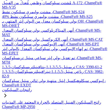
مُشتت سيلوكسان وظيفي مُعدل من الفينيل A-172 -ChangFu®
MS-V35
مشتت بوليمري سيليكون نشط -ChangFu® MS-S24
40% مشتت بوليمري سيليكون نشط -ChangFu® MS-S25
بولي سيلوكسان معدل من البولي إيثر المنتهي بـ OH -ChangFu®
MS-OHET
أنهى الميثاكريلوكسي بولي سيلوكسان المعدل -ChangFu® MS-
MAT
أنهى الكربوكسيل بولي سيلوكسان المعدل -ChangFu® MS-CAT
أنهى الإيبوكسي بولي سيلوكسان المعدل -ChangFu® MS-EPT
تم إنهاء الإيبوكسي بولي سيلوكسان المعدل بالبولي إيثر -ChangFu®
MS-EPET
تم تعديل بولي إيثر سباعي ميثيل تريسيلوكسان -ChangFu® MS-
M7H
1،3،5-تريميثيل-1،1،3،5،5-بنتافينيلتريسيلوكسان CAS: 3390-61-2
1،3،3،5-رباعي ميثيل-1،1،5،5-تيترافينيلتريسيلوكسان CAS: 3982-
82-9
إيبوكسي سيكلوهيكسيل إيثيل منتهية بولي ثنائي ميثيل سيلوكسان -
ChangFu® EXDT
راتنجات السيليكون
راتنج السيليكون الفينيل المتصلد بالحرارة المعتمد على المذيبات
ChangFu® MP-2950