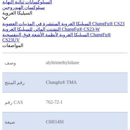
السيلوكسانات ثنائية النهاية
سيلوكسان الهيدروجين
السيليكا الغروية
السيليكا الغروية المنتشرة في المذيبات العضوية ChangFu® CS23
التشتت المائي للسيليكا الغروية ChangFu® CS23-W
السيليكا الغروية لأنظمة الأشعة فوق البنفسجية ChangFu®
CS23UV
المواصفات
alyltrimethylsilane
وصف
Changfu® TMA
رقم المنتج
762-72-1
رقم CAS
C6H14SI
صيغة