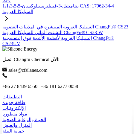
55-7
1،1،3،5،5-بنتاميثيل-3-فينيلتريسيلوكسان CAS: 17962-34-4
السيليكا الغروية
السيليكا الغروية المنتشرة في المذيبات العضوية ChangFu® CS23
التشتت المائي للسيليكا الغروية ChangFu® CS23-W
السيليكا الغروية لأنظمة الأشعة فوق البنفسجية ChangFu®
CS23UV
اتصل Changfu Chemical الآن!
sales@cfsilanes.com
+86 27 8439 6550 | +86 181 6277 0058
التطبيقات
طاقة جديدة
الإلكترونيات
مواد متطورة
الحياة والرعاية الصحية
المنزل والعيش
حماية البيئة