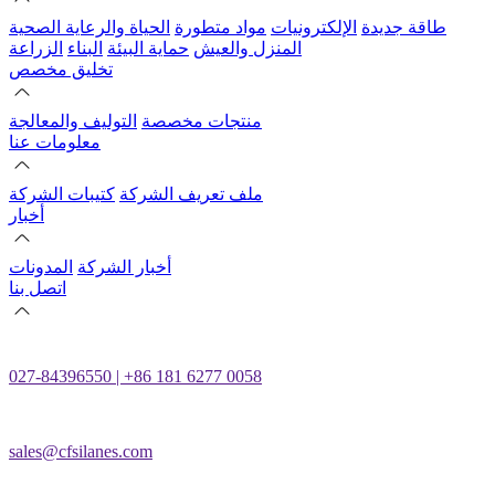
طاقة جديدة
الإلكترونيات
مواد متطورة
الحياة والرعاية الصحية
المنزل والعيش
حماية البيئة
البناء
الزراعة
تخليق مخصص
منتجات مخصصة
التوليف والمعالجة
معلومات عنا
ملف تعريف الشركة
كتيبات الشركة
أخبار
أخبار الشركة
المدونات
اتصل بنا
027-84396550 | +86 181 6277 0058
sales@cfsilanes.com