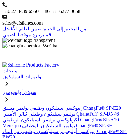
+86 27 8439 6550 | +86 181 6277 0058
sales@cfsilanes.com
من المختبر إلى الحياة: تغيير العالم للأفضل
قم بزيارة موقعنا الصيني
منتجات
بوليمرات السيليكون
سيلان أوليجومرز
إيبوكسي سيليكون وظيفي بوليمر مسبق ChangFu® SP-E20
بوليمر سيليكون وظيفي ثنائي الأميني ChangFu® SP-DN46
أكريلوكسي بوليمر السيليكون الوظيفي ChangFu® SP-A70
Mercapto بوليمر السيليكون الوظيفي ChangFu® SP-SH
إيبوكسي أوليجومر سيلوكسان وظيفي في الماء ChangFu® SP-
EW29