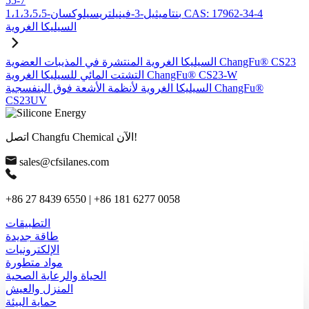
55-7
1،1،3،5،5-بنتاميثيل-3-فينيلتريسيلوكسان CAS: 17962-34-4
السيليكا الغروية
السيليكا الغروية المنتشرة في المذيبات العضوية ChangFu® CS23
التشتت المائي للسيليكا الغروية ChangFu® CS23-W
السيليكا الغروية لأنظمة الأشعة فوق البنفسجية ChangFu®
CS23UV
اتصل Changfu Chemical الآن!
sales@cfsilanes.com
+86 27 8439 6550 | +86 181 6277 0058
التطبيقات
طاقة جديدة
الإلكترونيات
مواد متطورة
الحياة والرعاية الصحية
المنزل والعيش
حماية البيئة