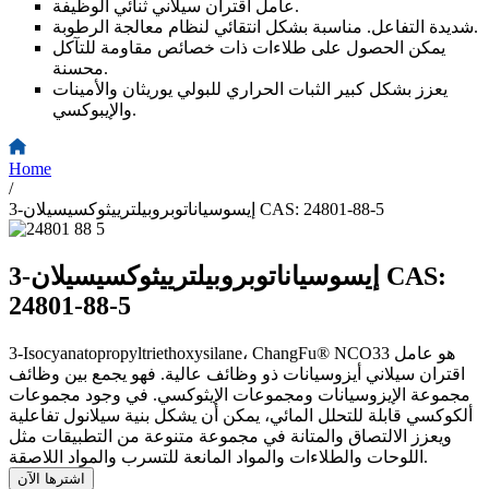
عامل اقتران سيلاني ثنائي الوظيفة.
شديدة التفاعل. مناسبة بشكل انتقائي لنظام معالجة الرطوبة.
يمكن الحصول على طلاءات ذات خصائص مقاومة للتآكل
محسنة.
يعزز بشكل كبير الثبات الحراري للبولي يوريثان والأمينات
والإيبوكسي.
Home
/
3-إيسوسياناتوبروبيلترييثوكسيسيلان CAS: 24801-88-5
3-إيسوسياناتوبروبيلترييثوكسيسيلان CAS:
24801-88-5
3-Isocyanatopropyltriethoxysilane، ChangFu® NCO33 هو عامل
اقتران سيلاني أيزوسيانات ذو وظائف عالية. فهو يجمع بين وظائف
مجموعة الإيزوسيانات ومجموعات الإيثوكسي. في وجود مجموعات
ألكوكسي قابلة للتحلل المائي، يمكن أن يشكل بنية سيلانول تفاعلية
ويعزز الالتصاق والمتانة في مجموعة متنوعة من التطبيقات مثل
اللوحات والطلاءات والمواد المانعة للتسرب والمواد اللاصقة.
اشترها الآن