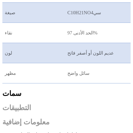
C10H21NO4سي
صيغة
الحد الأدنى 97%
نقاء
عديم اللون أو أصفر فاتح
لون
سائل واضح
مظهر
سمات
التطبيقات
معلومات إضافية