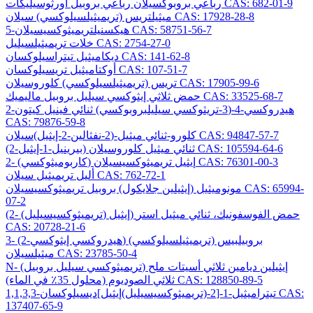
رباعي بروبوكسيلان رباعي بروبيل أورثوسيليكات CAS: 682-01-9
ميثيلتريس (تريميثيلسيلوكسي) سيلان CAS: 17928-28-8
5-هيكسنيلتريميثوكسيسيلان CAS: 58751-56-7
خلات تريميثيلسيليل CAS: 2754-27-0
ديكاميثيل تيتراسيلوكسان CAS: 141-62-8
أوكتاميثيل تريسيلوكسان CAS: 107-51-7
تريس (تريميثيلسيلوكسي) كلوروسيلان CAS: 17905-99-6
حمض ثلاثي إيثوكسي سيليل بروبيل ماليميك CAS: 33525-68-7
2-هيدروكسي-4-(3-تريثوكسي سيليلبروبوكسي) ثنائي فينيل كيتون
CAS: 79876-59-8
كلورو-ثنائي ميثيل-(2-نفثالين-2-إيثيل)سيلان CAS: 94847-57-7
(2-بيرينيل-1-إيثيل) ثنائي ميثيل كلوروسيلان CAS: 105594-64-6
2- (كاربوميثوكسي) إيثيل تريميثوكسيسيلان CAS: 76301-00-3
أليل تريميثيل سيلان CAS: 762-72-1
مونوميثيل (إيثيلين جلايكول) بروبيل تريميثوكسيسيلان CAS: 65994-
07-2
(2- (تريميثوكسيسيليل) إيثيل) حمض الفوسفونيك، ثنائي ميثيل استر
CAS: 20728-21-6
3- (2-هيدروكسي إيثوكسي) بروبيلبيس (تريميثيلسيلوكسي)
ميثيلسيلان CAS: 23785-50-4
N- (تريميثوكسي سيليل بروبيل) إيثيلين ديامين ثلاثي أسيتات ملح
ثلاثي الصوديوم (محلول 35٪ في الماء) CAS: 128850-89-5
1,1,3,3-تيتراميثيل-1-[2-(تريميثوكسيسيليل)إيثيل]ديسيلوكسان CAS:
137407-65-9