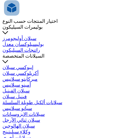
اختيار المنتجات حسب النوع
بوليمرات السيليكون
سيلان أوليجومرز
بوليسيلوكسان معدل
راتنجات السيليكون
السيلانات المتخصصة
إيبوكسي سيلان
أكريلوكسي سيلان
ميركابتو سيلانيس
أمينو سيلانيس
سيلان الفينيل
فينيل سيلان
سيلانات ألكيل طويلة السلسلة
سيانو سيلانيس
سيلانات الإيزوسيانات
سيلان ثنائي الأرجل
سيلان الهالوجين
وكلاء سيليتينج
سيلانات أخرى