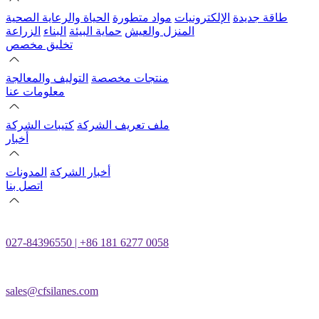
طاقة جديدة
الإلكترونيات
مواد متطورة
الحياة والرعاية الصحية
المنزل والعيش
حماية البيئة
البناء
الزراعة
تخليق مخصص
منتجات مخصصة
التوليف والمعالجة
معلومات عنا
ملف تعريف الشركة
كتيبات الشركة
أخبار
أخبار الشركة
المدونات
اتصل بنا
027-84396550 | +86 181 6277 0058
sales@cfsilanes.com