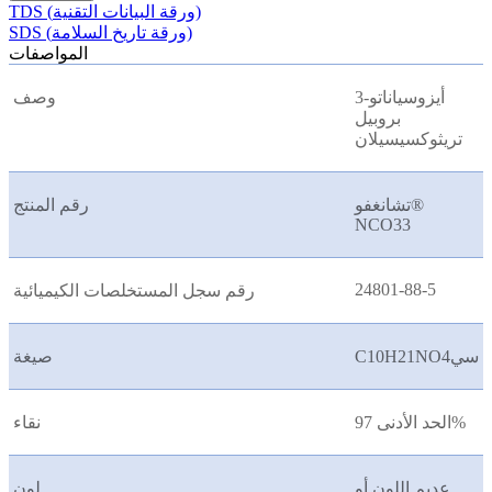
TDS (ورقة البيانات التقنية)
SDS (ورقة تاريخ السلامة)
المواصفات
3-أيزوسياناتو
وصف
بروبيل
تريثوكسيسيلان
تشانغفو®
رقم المنتج
NCO33
24801-88-5
رقم سجل المستخلصات الكيميائية
C10H21NO4سي
صيغة
الحد الأدنى 97%
نقاء
عديم اللون أو
لون