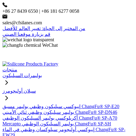
+86 27 8439 6550 | +86 181 6277 0058
sales@cfsilanes.com
من المختبر إلى الحياة: تغيير العالم للأفضل
قم بزيارة موقعنا الصيني
منتجات
بوليمرات السيليكون
سيلان أوليجومرز
إيبوكسي سيليكون وظيفي بوليمر مسبق ChangFu® SP-E20
بوليمر سيليكون وظيفي ثنائي الأميني ChangFu® SP-DN46
أكريلوكسي بوليمر السيليكون الوظيفي ChangFu® SP-A70
Mercapto بوليمر السيليكون الوظيفي ChangFu® SP-SH
إيبوكسي أوليجومر سيلوكسان وظيفي في الماء ChangFu® SP-
EW29