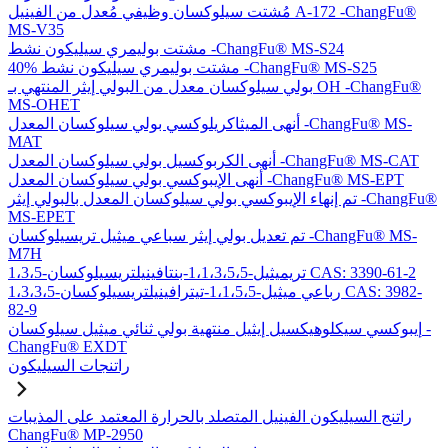
مُشتت سيلوكسان وظيفي مُعدل من الفينيل A-172 -ChangFu®
MS-V35
مشتت بوليمري سيليكون نشط -ChangFu® MS-S24
40% مشتت بوليمري سيليكون نشط -ChangFu® MS-S25
بولي سيلوكسان معدل من البولي إيثر المنتهي بـ OH -ChangFu®
MS-OHET
أنهى الميثاكريلوكسي بولي سيلوكسان المعدل -ChangFu® MS-
MAT
أنهى الكربوكسيل بولي سيلوكسان المعدل -ChangFu® MS-CAT
أنهى الإيبوكسي بولي سيلوكسان المعدل -ChangFu® MS-EPT
تم إنهاء الإيبوكسي بولي سيلوكسان المعدل بالبولي إيثر -ChangFu®
MS-EPET
تم تعديل بولي إيثر سباعي ميثيل تريسيلوكسان -ChangFu® MS-
M7H
1،3،5-تريميثيل-1،1،3،5،5-بنتافينيلتريسيلوكسان CAS: 3390-61-2
1،3،3،5-رباعي ميثيل-1،1،5،5-تيترافينيلتريسيلوكسان CAS: 3982-
82-9
إيبوكسي سيكلوهيكسيل إيثيل منتهية بولي ثنائي ميثيل سيلوكسان -
ChangFu® EXDT
راتنجات السيليكون
راتنج السيليكون الفينيل المتصلد بالحرارة المعتمد على المذيبات
ChangFu® MP-2950