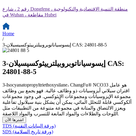
رقم 2 ، شارع Dongfeng ، منطقة التنمية الاقتصادية والتكنولوجية
في Wuhan ، مقاطعة Hubei
Home
/
3-إيسوسياناتوبروبيلترييثوكسيسيلان CAS: 24801-88-5
3-إيسوسياناتوبروبيلترييثوكسيسيلان CAS:
24801-88-5
3-Isocyanatopropyltriethoxysilane، ChangFu® NCO33 هو عامل
اقتران سيلاني أيزوسيانات ذو وظائف عالية. فهو يجمع بين وظائف
مجموعة الإيزوسيانات ومجموعات الإيثوكسي. في وجود مجموعات
ألكوكسي قابلة للتحلل المائي، يمكن أن يشكل بنية سيلانول تفاعلية
ويعزز الالتصاق والمتانة في مجموعة متنوعة من التطبيقات مثل
اللوحات والطلاءات والمواد المانعة للتسرب والمواد اللاصقة.
اشترها الآن
TDS (ورقة البيانات التقنية)
SDS (ورقة تاريخ السلامة)