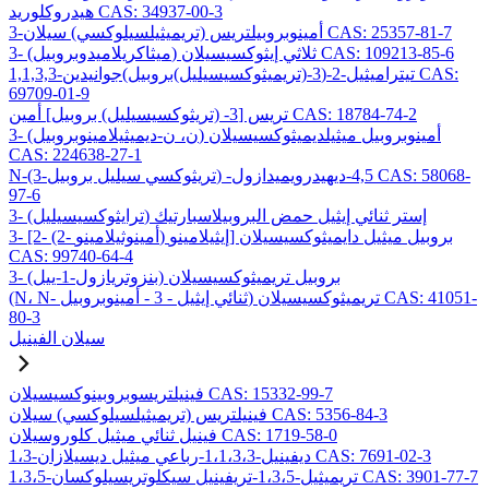
هيدروكلوريد CAS: 34937-00-3
3-أمينوبروبيلتريس (تريميثيلسيلوكسي) سيلان CAS: 25357-81-7
3- (ميثاكريلاميدوبروبيل) ثلاثي إيثوكسيسيلان CAS: 109213-85-6
1,1,3,3-تيتراميثيل-2-(3-(تريميثوكسيسيليل)بروبيل)جوانيدين CAS:
69709-01-9
تريس [3- (تريثوكسيسيليل) بروبيل] أمين CAS: 18784-74-2
3- (ن، ن-ديميثيلامينوبروبيل) أمينوبروبيل ميثيلديميثوكسيسيلان
CAS: 224638-27-1
N-(3-تريثوكسي سيليل بروبيل) -4,5-ديهيدرويميدازول CAS: 58068-
97-6
3- (ترايثوكسيسيليل) إستر ثنائي إيثيل حمض البروبيلاسبارتيك
3- [2- (2- أمينوثيلامينو) إيثيلامينو] بروبيل ميثيل دايميثوكسيسيلان
CAS: 99740-64-4
3- (بنزوتريازول-1-ييل) بروبيل تريميثوكسيسيلان
(N، N- ثنائي إيثيل - 3 - أمينوبروبيل) تريميثوكسيسيلان CAS: 41051-
80-3
سيلان الفينيل
فينيلتريسوبروبينوكسيسيلان CAS: 15332-99-7
فينيلتريس (تريميثيلسيلوكسي) سيلان CAS: 5356-84-3
فينيل ثنائي ميثيل كلوروسيلان CAS: 1719-58-0
1،3-ديفينيل-1،1،3،3-رباعي ميثيل ديسيلازان CAS: 7691-02-3
1،3،5-تريميثيل-1،3،5-تريفينيل سيكلوتريسيلوكسان CAS: 3901-77-7