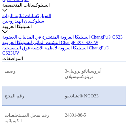
السيلوكسانات المتخصصة
السيلوكسانات ثنائية النهاية
سيلوكسان الهيدروجين
السيليكا الغروية
السيليكا الغروية المنتشرة في المذيبات العضوية ChangFu® CS23
التشتت المائي للسيليكا الغروية ChangFu® CS23-W
السيليكا الغروية لأنظمة الأشعة فوق البنفسجية ChangFu®
CS23UV
المواصفات
3-أيزوسياناتو بروبيل
وصف
تريثوكسيسيلان
تشانغفو® NCO33
رقم المنتج
24801-88-5
رقم سجل المستخلصات
الكيميائية