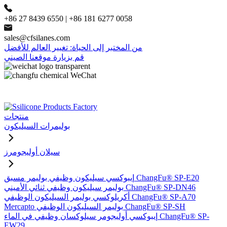
+86 27 8439 6550 | +86 181 6277 0058
sales@cfsilanes.com
من المختبر إلى الحياة: تغيير العالم للأفضل
قم بزيارة موقعنا الصيني
منتجات
بوليمرات السيليكون
سيلان أوليجومرز
إيبوكسي سيليكون وظيفي بوليمر مسبق ChangFu® SP-E20
بوليمر سيليكون وظيفي ثنائي الأميني ChangFu® SP-DN46
أكريلوكسي بوليمر السيليكون الوظيفي ChangFu® SP-A70
Mercapto بوليمر السيليكون الوظيفي ChangFu® SP-SH
إيبوكسي أوليجومر سيلوكسان وظيفي في الماء ChangFu® SP-
EW29