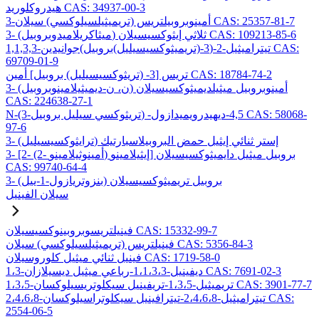
هيدروكلوريد CAS: 34937-00-3
3-أمينوبروبيلتريس (تريميثيلسيلوكسي) سيلان CAS: 25357-81-7
3- (ميثاكريلاميدوبروبيل) ثلاثي إيثوكسيسيلان CAS: 109213-85-6
1,1,3,3-تيتراميثيل-2-(3-(تريميثوكسيسيليل)بروبيل)جوانيدين CAS:
69709-01-9
تريس [3- (تريثوكسيسيليل) بروبيل] أمين CAS: 18784-74-2
3- (ن، ن-ديميثيلامينوبروبيل) أمينوبروبيل ميثيلديميثوكسيسيلان
CAS: 224638-27-1
N-(3-تريثوكسي سيليل بروبيل) -4,5-ديهيدرويميدازول CAS: 58068-
97-6
3- (ترايثوكسيسيليل) إستر ثنائي إيثيل حمض البروبيلاسبارتيك
3- [2- (2- أمينوثيلامينو) إيثيلامينو] بروبيل ميثيل دايميثوكسيسيلان
CAS: 99740-64-4
3- (بنزوتريازول-1-ييل) بروبيل تريميثوكسيسيلان
سيلان الفينيل
فينيلتريسوبروبينوكسيسيلان CAS: 15332-99-7
فينيلتريس (تريميثيلسيلوكسي) سيلان CAS: 5356-84-3
فينيل ثنائي ميثيل كلوروسيلان CAS: 1719-58-0
1،3-ديفينيل-1،1،3،3-رباعي ميثيل ديسيلازان CAS: 7691-02-3
1،3،5-تريميثيل-1،3،5-تريفينيل سيكلوتريسيلوكسان CAS: 3901-77-7
2،4،6،8-تيتراميثيل-2،4،6،8-تيترافينيل سيكلوتراسيلوكسان CAS:
2554-06-5