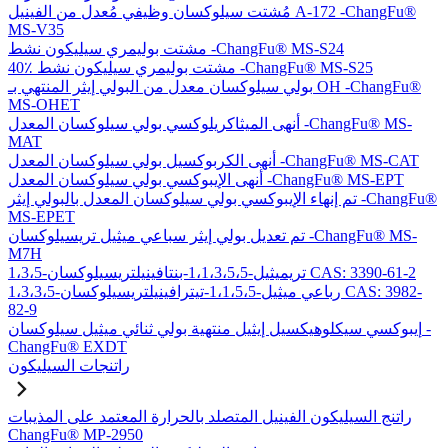
مُشتت سيلوكسان وظيفي مُعدل من الفينيل A-172 -ChangFu®
MS-V35
مشتت بوليمري سيليكون نشط -ChangFu® MS-S24
40٪ مشتت بوليمري سيليكون نشط -ChangFu® MS-S25
بولي سيلوكسان معدل من البولي إيثر المنتهي بـ OH -ChangFu®
MS-OHET
أنهى الميثاكريلوكسي بولي سيلوكسان المعدل -ChangFu® MS-
MAT
أنهى الكربوكسيل بولي سيلوكسان المعدل -ChangFu® MS-CAT
أنهى الإيبوكسي بولي سيلوكسان المعدل -ChangFu® MS-EPT
تم إنهاء الإيبوكسي بولي سيلوكسان المعدل بالبولي إيثر -ChangFu®
MS-EPET
تم تعديل بولي إيثر سباعي ميثيل تريسيلوكسان -ChangFu® MS-
M7H
1،3،5-تريميثيل-1،1،3،5،5-بنتافينيلتريسيلوكسان CAS: 3390-61-2
1،3،3،5-رباعي ميثيل-1،1،5،5-تيترافينيلتريسيلوكسان CAS: 3982-
82-9
إيبوكسي سيكلوهيكسيل إيثيل منتهية بولي ثنائي ميثيل سيلوكسان -
ChangFu® EXDT
راتنجات السيليكون
راتنج السيليكون الفينيل المتصلد بالحرارة المعتمد على المذيبات
ChangFu® MP-2950