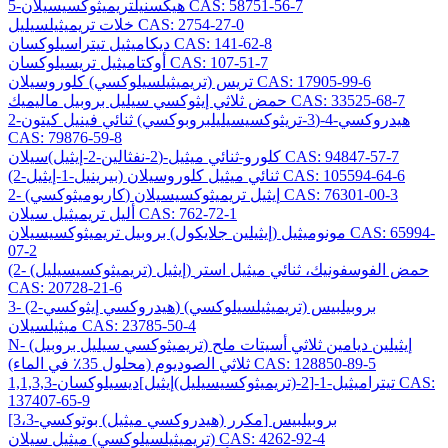
5-هيكسنيلتريميثوكسيسيلان CAS: 58751-56-7
خلات تريميثيلسيليل CAS: 2754-27-0
ديكاميثيل تيتراسيلوكسان CAS: 141-62-8
أوكتاميثيل تريسيلوكسان CAS: 107-51-7
تريس (تريميثيلسيلوكسي) كلوروسيلان CAS: 17905-99-6
حمض ثلاثي إيثوكسي سيليل بروبيل ماليميك CAS: 33525-68-7
2-هيدروكسي-4-(3-تريثوكسيسيليلبروبوكسي) ثنائي فينيل كيتون
CAS: 79876-59-8
كلورو-ثنائي ميثيل-(2-نفثالين-2-إيثيل)سيلان CAS: 94847-57-7
(2-بيرينيل-1-إيثيل) ثنائي ميثيل كلوروسيلان CAS: 105594-64-6
2- (كاربوميثوكسي) إيثيل تريميثوكسيسيلان CAS: 76301-00-3
أليل تريميثيل سيلان CAS: 762-72-1
مونوميثيل (إيثيلين جلايكول) بروبيل تريميثوكسيسيلان CAS: 65994-
07-2
(2- (تريميثوكسيسيليل) إيثيل) حمض الفوسفونيك، ثنائي ميثيل استر
CAS: 20728-21-6
3- (2-هيدروكسي إيثوكسي) بروبيلبيس (تريميثيلسيلوكسي)
ميثيلسيلان CAS: 23785-50-4
N- (تريميثوكسي سيليل بروبيل) إيثيلين ديامين ثلاثي أسيتات ملح
ثلاثي الصوديوم (محلول 35٪ في الماء) CAS: 128850-89-5
1,1,3,3-تيتراميثيل-1-[2-(تريميثوكسيسيليل)إيثيل]ديسيلوكسان CAS:
137407-65-9
[3،3-مكرر (هيدروكسي ميثيل) بوتوكسي] بروبيلبيس
(تريميثيلسيلوكسي) ميثيل سيلان CAS: 4262-92-4