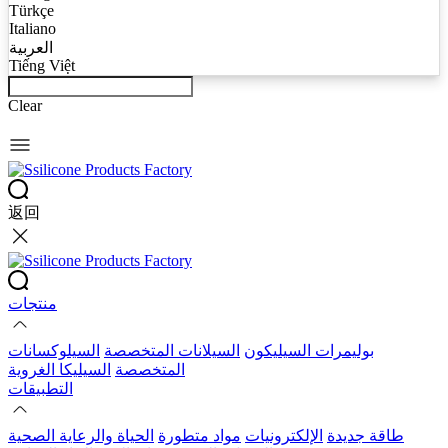
Türkçe
Italiano
العربية
Tiếng Việt
Clear
返回
منتجات
بوليمرات السيليكون
السيلانات المتخصصة
السيلوكسانات
المتخصصة
السيليكا الغروية
التطبيقات
طاقة جديدة
الإلكترونيات
مواد متطورة
الحياة والرعاية الصحية