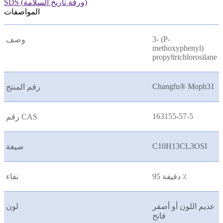
SDS (ورقة تاريخ السلامة)
المواصفات
3- (P-
وصف
methoxyphenyl)
propyltrichlorosilane
Changfu® Moph31
رقم المنتج
163155-57-5
رقم CAS
C10H13CL3OSI
صيغة
دقيقة 95 ٪
نقاء
عديم اللون أو أصفر
لون
فاتح