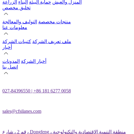
المنزل والعيش
حماية البيئة
البناء
الزراعة
تخليق مخصص
منتجات مخصصة
التوليف والمعالجة
معلومات عنا
ملف تعريف الشركة
كتيبات الشركة
أخبار
أخبار الشركة
المدونات
اتصل بنا
027-84396550 | +86 181 6277 0058
sales@cfsilanes.com
رقم 2 ، شارع Dongfeng ، منطقة التنمية الاقتصادية والتكنولوجية