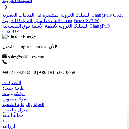
السيليكا الغروية
السيليكا الغروية المنتشرة في المذيبات العضوية ChangFu® CS23
التشتت المائي للسيليكا الغروية ChangFu® CS23-W
السيليكا الغروية لأنظمة الأشعة فوق البنفسجية ChangFu®
CS23UV
اتصل Changfu Chemical الآن!
sales@cfsilanes.com
+86 27 8439 6550 | +86 181 6277 0058
التطبيقات
طاقة جديدة
الإلكترونيات
مواد متطورة
الحياة والرعاية الصحية
المنزل والعيش
حماية البيئة
البناء
الزراعة