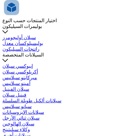
اختيار المنتجات حسب النوع
بوليمرات السيليكون
سيلان أوليجومرز
بوليسيلوكسان معدل
راتنجات السيليكون
السيلانات المتخصصة
إيبوكسي سيلان
أكريلوكسي سيلان
ميركابتو سيلانيس
أمينو سيلانيس
سيلان الفينيل
فينيل سيلان
سيلانات ألكيل طويلة السلسلة
سيانو سيلانيس
سيلانات الإيزوسيانات
سيلان ثنائي الأرجل
سيلان الهالوجين
وكلاء سيليتينج
سيلانات أخرى