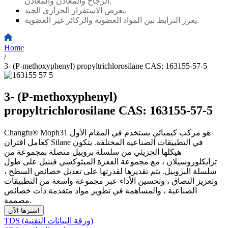
الزجاج والمعادن والمعادن.
يعرض الاستقرار الحراري الجيد.
يعزز الترابط بين المواد العضوية والركائز غير العضوية.
Home
/
3- (P-methoxyphenyl) propyltrichlorosilane CAS: 163155-57-5
3- (P-methoxyphenyl)
propyltrichlorosilane CAS: 163155-57-5
Changfu® Moph31 هو مركب كيميائي يستخدم في المقام الأول
كعامل اقتران Silane في التطبيقات الصناعية المختلفة. يتكون
هيكلها الجزيئي من سلسلة بروبيل متصلة بمجموعة من
ترايكلوروسيلان ، مع مجموعة الفقرة الميثوكسي فينيل على طول
سلسلة البروبيل. يتم تقديرها لقدرتها على تعديل خصائص السطح ،
وتعزيز التصاق ، وتحسين الأداء عبر مجموعة واسعة من التطبيقات
الصناعية ، والمساهمة في تطوير مواد متقدمة ذات خصائص
مصممة.
اشترها الآن
TDS (ورقة البيانات التقنية)