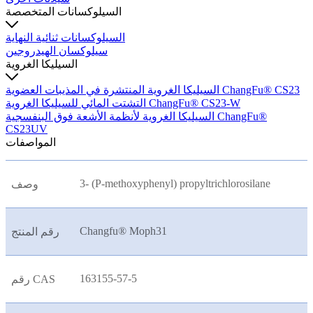
السيلوكسانات المتخصصة
السيلوكسانات ثنائية النهاية
سيلوكسان الهيدروجين
السيليكا الغروية
السيليكا الغروية المنتشرة في المذيبات العضوية ChangFu® CS23
التشتت المائي للسيليكا الغروية ChangFu® CS23-W
السيليكا الغروية لأنظمة الأشعة فوق البنفسجية ChangFu®
CS23UV
المواصفات
3- (P-methoxyphenyl) propyltrichlorosilane
وصف
Changfu® Moph31
رقم المنتج
163155-57-5
رقم CAS