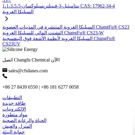
55-7
1،1،3،5،5-بنتاميثيل-3-فينيلتريسيلوكسان CAS: 17962-34-4
السيليكا الغروية
السيليكا الغروية المنتشرة في المذيبات العضوية ChangFu® CS23
التشتت المائي للسيليكا الغروية ChangFu® CS23-W
السيليكا الغروية لأنظمة الأشعة فوق البنفسجية ChangFu®
CS23UV
اتصل Changfu Chemical الآن!
sales@cfsilanes.com
+86 27 8439 6550 | +86 181 6277 0058
التطبيقات
طاقة جديدة
الإلكترونيات
مواد متطورة
الحياة والرعاية الصحية
المنزل والعيش
حماية البيئة