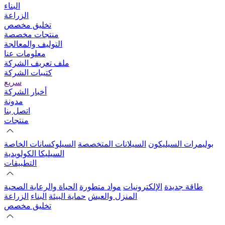
البناء
الزراعة
تخليق مخصص
منتجات مخصصة
التوليف والمعالجة
معلومات عنا
ملف تعريف الشركة
كتيبات الشركة
سريع
أخبار الشركة
مدونة
اتصل بنا
منتجات
بوليمرات السيليكون
السيلانات المتخصصة
السيلوكسانات الخاصة
السيليكا الكولويدية
التطبيقات
طاقة جديدة
الإلكترونيات
مواد متطورة
الحياة والرعاية الصحية
المنزل والعيش
حماية البيئة
البناء
الزراعة
تخليق مخصص