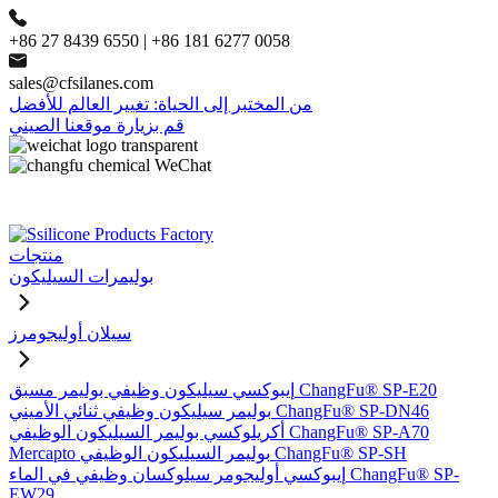
+86 27 8439 6550 | +86 181 6277 0058
sales@cfsilanes.com
من المختبر إلى الحياة: تغيير العالم للأفضل
قم بزيارة موقعنا الصيني
منتجات
بوليمرات السيليكون
سيلان أوليجومرز
إيبوكسي سيليكون وظيفي بوليمر مسبق ChangFu® SP-E20
بوليمر سيليكون وظيفي ثنائي الأميني ChangFu® SP-DN46
أكريلوكسي بوليمر السيليكون الوظيفي ChangFu® SP-A70
Mercapto بوليمر السيليكون الوظيفي ChangFu® SP-SH
إيبوكسي أوليجومر سيلوكسان وظيفي في الماء ChangFu® SP-
EW29