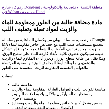
رقم 2 ، شارع Dongfeng ، منطقة التنمية الاقتصادية والتكنولوجية
في Wuhan ، مقاطعة Hubei
مادة مضافة خالية من الفلور ومقاومة للماء
والزيت لمواد تعبئة وتغليف اللب
تم تصميم سلسلة البولي سيلوكسان التفاعلية من سلسلة Changfu
MA لتجميع مستحلبات صب اللب مع خصائص حاجز مقاومة للماء
والزيت. بمجرد تجفيف المكونات النشطة ومعالجتها، فإنها تشكل
طبقة سيليكون عضوي ثلاثية الأبعاد كارهة للماء على سطح الورق.
وهذا يقلل من طاقة سطح الورق، ويعزز أداءه المقاوم للماء والزيت
والدهون، بينما يعالج أيضًا المخاوف البيئية والصحية المرتبطة
بالعوامل التقليدية المقاومة للزيت المعتمدة على الفلور.
سمات:
تفاعلية عالية
مناسبة لقوالب اللب والعوامل العازلة المقاومة للماء والزيت
ومستحلبات السيليكون والأكريليك وطلاءات البوليمر
الوظيفية الأخرى
يحسن بشكل كبير خصائص مقاومة الماء والزيوت ومضادة
للالتصاق ومضادة للبقع ومضادة للدهون