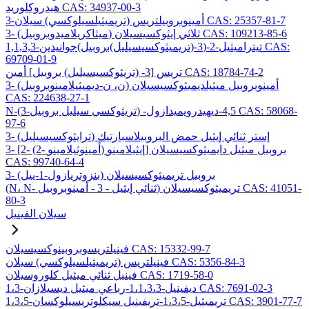
هيدروكلوريد CAS: 34937-00-3
3-أمينوبروبيلتريس (تريميثيلسيلوكسي) سيلان CAS: 25357-81-7
3- (ميثاكريلاميدوبروبيل) ثلاثي إيثوكسيسيلان CAS: 109213-85-6
1,1,3,3-تيتراميثيل-2-(3-(تريميثوكسيسيليل)بروبيل)جوانيدين CAS:
69709-01-9
تريس [3- (تريثوكسيسيليل) بروبيل] أمين CAS: 18784-74-2
3- (ن، ن-ديميثيلامينوبروبيل) أمينوبروبيل ميثيلديميثوكسيسيلان
CAS: 224638-27-1
N-(3-تريثوكسي سيليل بروبيل) -4,5-ديهيدرويميدازول CAS: 58068-
97-6
3- (ترايثوكسيسيليل) إستر ثنائي إيثيل حمض البروبيلاسبارتيك
3- [2- (2- أمينوثيلامينو) إيثيلامينو] بروبيل ميثيل دايميثوكسيسيلان
CAS: 99740-64-4
3- (بنزوتريازول-1-ييل) بروبيل تريميثوكسيسيلان
(N، N- ثنائي إيثيل - 3 - أمينوبروبيل) تريميثوكسيسيلان CAS: 41051-
80-3
سيلان الفينيل
فينيلتريسوبروبينوكسيسيلان CAS: 15332-99-7
فينيلتريس (تريميثيلسيلوكسي) سيلان CAS: 5356-84-3
فينيل ثنائي ميثيل كلوروسيلان CAS: 1719-58-0
1،3-ديفينيل-1،1،3،3-رباعي ميثيل ديسيلازان CAS: 7691-02-3
1،3،5-تريميثيل-1،3،5-تريفينيل سيكلوتريسيلوكسان CAS: 3901-77-7