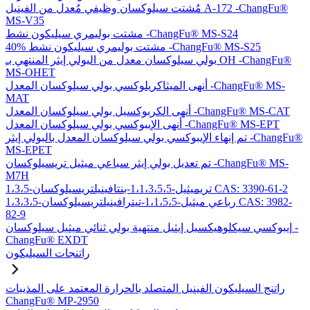
مُشتت سيلوكسان وظيفي مُعدل من الفينيل A-172 -ChangFu®
MS-V35
مشتت بوليمري سيليكون نشط -ChangFu® MS-S24
40% مشتت بوليمري سيليكون نشط -ChangFu® MS-S25
بولي سيلوكسان معدل من البولي إيثر المنتهي بـ OH -ChangFu®
MS-OHET
أنهى الميثاكريلوكسي بولي سيلوكسان المعدل -ChangFu® MS-
MAT
أنهى الكربوكسيل بولي سيلوكسان المعدل -ChangFu® MS-CAT
أنهى الإيبوكسي بولي سيلوكسان المعدل -ChangFu® MS-EPT
تم إنهاء الإيبوكسي بولي سيلوكسان المعدل بالبولي إيثر -ChangFu®
MS-EPET
تم تعديل بولي إيثر سباعي ميثيل تريسيلوكسان -ChangFu® MS-
M7H
1،3،5-تريميثيل-1،1،3،5،5-بنتافينيلتريسيلوكسان CAS: 3390-61-2
1،3،3،5-رباعي ميثيل-1،1،5،5-تيترافينيلتريسيلوكسان CAS: 3982-
82-9
إيبوكسي سيكلوهيكسيل إيثيل منتهية بولي ثنائي ميثيل سيلوكسان -
ChangFu® EXDT
راتنجات السيليكون
راتنج السيليكون الفينيل المتصلد بالحرارة المعتمد على المذيبات
ChangFu® MP-2950