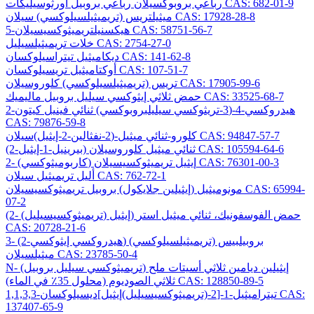
رباعي بروبوكسيلان رباعي بروبيل أورثوسيليكات CAS: 682-01-9
ميثيلتريس (تريميثيلسيلوكسي) سيلان CAS: 17928-28-8
5-هيكسنيلتريميثوكسيسيلان CAS: 58751-56-7
خلات تريميثيلسيليل CAS: 2754-27-0
ديكاميثيل تيتراسيلوكسان CAS: 141-62-8
أوكتاميثيل تريسيلوكسان CAS: 107-51-7
تريس (تريميثيلسيلوكسي) كلوروسيلان CAS: 17905-99-6
حمض ثلاثي إيثوكسي سيليل بروبيل ماليميك CAS: 33525-68-7
2-هيدروكسي-4-(3-تريثوكسي سيليلبروبوكسي) ثنائي فينيل كيتون
CAS: 79876-59-8
كلورو-ثنائي ميثيل-(2-نفثالين-2-إيثيل)سيلان CAS: 94847-57-7
(2-بيرينيل-1-إيثيل) ثنائي ميثيل كلوروسيلان CAS: 105594-64-6
2- (كاربوميثوكسي) إيثيل تريميثوكسيسيلان CAS: 76301-00-3
أليل تريميثيل سيلان CAS: 762-72-1
مونوميثيل (إيثيلين جلايكول) بروبيل تريميثوكسيسيلان CAS: 65994-
07-2
(2- (تريميثوكسيسيليل) إيثيل) حمض الفوسفونيك، ثنائي ميثيل استر
CAS: 20728-21-6
3- (2-هيدروكسي إيثوكسي) بروبيلبيس (تريميثيلسيلوكسي)
ميثيلسيلان CAS: 23785-50-4
N- (تريميثوكسي سيليل بروبيل) إيثيلين ديامين ثلاثي أسيتات ملح
ثلاثي الصوديوم (محلول 35٪ في الماء) CAS: 128850-89-5
1,1,3,3-تيتراميثيل-1-[2-(تريميثوكسيسيليل)إيثيل]ديسيلوكسان CAS:
137407-65-9