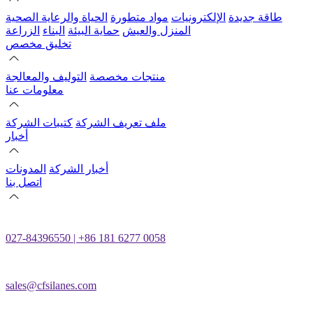
طاقة جديدة
الإلكترونيات
مواد متطورة
الحياة والرعاية الصحية
المنزل والعيش
حماية البيئة
البناء
الزراعة
تخليق مخصص
منتجات مخصصة
التوليف والمعالجة
معلومات عنا
ملف تعريف الشركة
كتيبات الشركة
أخبار
أخبار الشركة
المدونات
اتصل بنا
027-84396550 | +86 181 6277 0058
sales@cfsilanes.com