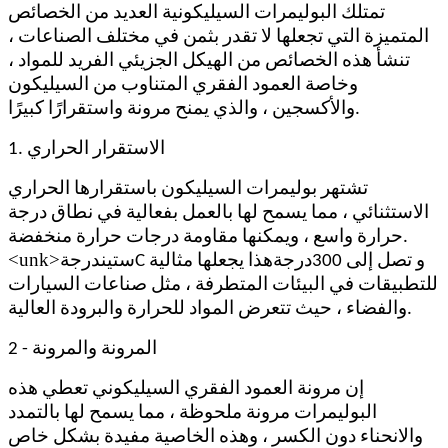
تمتلك البوليمرات السيليكونية العديد من الخصائص
المتميزة التي تجعلها لا تقدر بثمن في مختلف الصناعات ،
تنشأ هذه الخصائص من الهيكل الجزيئي الفريد للمواد ،
وخاصة العمود الفقري المتناوب من السيليكون
والأكسجين ، والذي يمنح مرونة واستقرارًا كبيرًا.
1. الاستقرار الحراري
تشتهر بوليمرات السيليكون باستقرارها الحراري
الاستثنائي ، مما يسمح لها بالعمل بفعالية في نطاق درجة
حرارة واسع ، ويمكنها مقاومة درجات حرارة منخفضة.
درجة
درجة
<unk>
C و تصل إلى 300
هذا يجعلها مثالية
ستين
للتطبيقات في البيئات المتطرفة ، مثل صناعات السيارات
والفضاء ، حيث تتعرض المواد للحرارة والبرودة العالية.
2 - المرونة والمرونة
إن مرونة العمود الفقري السيليكوني تعطي هذه
البوليمرات مرونة ملحوظة ، مما يسمح لها بالتمدد
والانحناء دون الكسر ، وهذه الخاصية مفيدة بشكل خاص