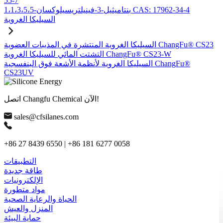
55-7
1،1،3،5،5-بنتاميثيل-3-فينيلتريسيلوكسان CAS: 17962-34-4
السيليكا الغروية
السيليكا الغروية المنتشرة في المذيبات العضوية ChangFu® CS23
التشتت المائي للسيليكا الغروية ChangFu® CS23-W
السيليكا الغروية لأنظمة الأشعة فوق البنفسجية ChangFu®
CS23UV
اتصل Changfu Chemical الآن!
sales@cfsilanes.com
+86 27 8439 6550 | +86 181 6277 0058
التطبيقات
طاقة جديدة
الإلكترونيات
مواد متطورة
الحياة والرعاية الصحية
المنزل والعيش
حماية البيئة