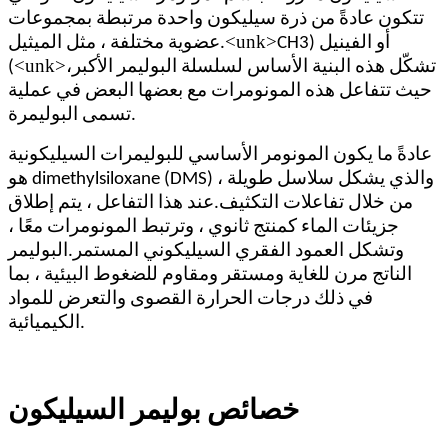
تتكون عادةً من ذرة سيليكون واحدة مرتبطة بمجموعات
<unk>
CH3) أو الفينيل
عضوية مختلفة ، مثل الميثيل.
<unk>
تشكّل هذه البنية الأساس لسلسلة البوليمر الأكبر،
(
حيث تتفاعل هذه المونومرات مع بعضها البعض في عملية
تسمى البوليمرة.
عادةً ما يكون المونومر الأساسي للبوليمرات السيليكونية
هو dimethylsiloxane (DMS) ، والذي يشكل سلاسل طويلة
من خلال تفاعلات التكثيف.عند هذا التفاعل ، يتم إطلاق
جزيئات الماء كمنتج ثانوي ، وترتبط المونومرات معًا ،
وتشكل العمود الفقري السيليكوني المستمر.البوليمر
الناتج مرن للغاية ومستقر ومقاوم للضغوط البيئية ، بما
في ذلك درجات الحرارة القصوى والتعرض للمواد
الكيميائية.
خصائص بوليمر السيليكون