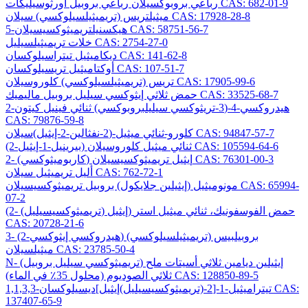
رباعي بروبوكسيلان رباعي بروبيل أورثوسيليكات CAS: 682-01-9
ميثيلتريس (تريميثيلسيلوكسي) سيلان CAS: 17928-28-8
5-هيكسنيلتريميثوكسيسيلان CAS: 58751-56-7
خلات تريميثيلسيليل CAS: 2754-27-0
ديكاميثيل تيتراسيلوكسان CAS: 141-62-8
أوكتاميثيل تريسيلوكسان CAS: 107-51-7
تريس (تريميثيلسيلوكسي) كلوروسيلان CAS: 17905-99-6
حمض ثلاثي إيثوكسي سيليل بروبيل ماليميك CAS: 33525-68-7
2-هيدروكسي-4-(3-تريثوكسي سيليلبروبوكسي) ثنائي فينيل كيتون
CAS: 79876-59-8
كلورو-ثنائي ميثيل-(2-نفثالين-2-إيثيل)سيلان CAS: 94847-57-7
(2-بيرينيل-1-إيثيل) ثنائي ميثيل كلوروسيلان CAS: 105594-64-6
2- (كاربوميثوكسي) إيثيل تريميثوكسيسيلان CAS: 76301-00-3
أليل تريميثيل سيلان CAS: 762-72-1
مونوميثيل (إيثيلين جلايكول) بروبيل تريميثوكسيسيلان CAS: 65994-
07-2
(2- (تريميثوكسيسيليل) إيثيل) حمض الفوسفونيك، ثنائي ميثيل استر
CAS: 20728-21-6
3- (2-هيدروكسي إيثوكسي) بروبيلبيس (تريميثيلسيلوكسي)
ميثيلسيلان CAS: 23785-50-4
N- (تريميثوكسي سيليل بروبيل) إيثيلين ديامين ثلاثي أسيتات ملح
ثلاثي الصوديوم (محلول 35٪ في الماء) CAS: 128850-89-5
1,1,3,3-تيتراميثيل-1-[2-(تريميثوكسيسيليل)إيثيل]ديسيلوكسان CAS:
137407-65-9