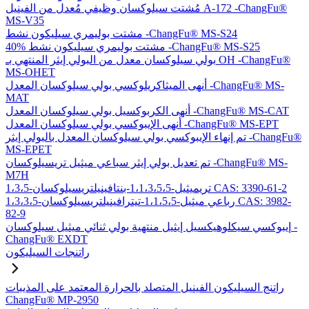
مُشتت سيلوكسان وظيفي مُعدل من الفينيل A-172 -ChangFu®
MS-V35
مشتت بوليمري سيليكون نشط -ChangFu® MS-S24
40% مشتت بوليمري سيليكون نشط -ChangFu® MS-S25
بولي سيلوكسان معدل من البولي إيثر المنتهي بـ OH -ChangFu®
MS-OHET
أنهى الميثاكريلوكسي بولي سيلوكسان المعدل -ChangFu® MS-
MAT
أنهى الكربوكسيل بولي سيلوكسان المعدل -ChangFu® MS-CAT
أنهى الإيبوكسي بولي سيلوكسان المعدل -ChangFu® MS-EPT
تم إنهاء الإيبوكسي بولي سيلوكسان المعدل بالبولي إيثر -ChangFu®
MS-EPET
تم تعديل بولي إيثر سباعي ميثيل تريسيلوكسان -ChangFu® MS-
M7H
1،3،5-تريميثيل-1،1،3،5،5-بنتافينيلتريسيلوكسان CAS: 3390-61-2
1،3،3،5-رباعي ميثيل-1،1،5،5-تيترافينيلتريسيلوكسان CAS: 3982-
82-9
إيبوكسي سيكلوهيكسيل إيثيل منتهية بولي ثنائي ميثيل سيلوكسان -
ChangFu® EXDT
راتنجات السيليكون
راتنج السيليكون الفينيل المتصلد بالحرارة المعتمد على المذيبات
ChangFu® MP-2950