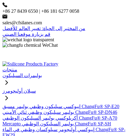
+86 27 8439 6550 | +86 181 6277 0058
sales@cfsilanes.com
من المختبر إلى الحياة: تغيير العالم للأفضل
قم بزيارة موقعنا الصيني
منتجات
بوليمرات السيليكون
سيلان أوليجومرز
إيبوكسي سيليكون وظيفي بوليمر مسبق ChangFu® SP-E20
بوليمر سيليكون وظيفي ثنائي الأميني ChangFu® SP-DN46
أكريلوكسي بوليمر السيليكون الوظيفي ChangFu® SP-A70
Mercapto بوليمر السيليكون الوظيفي ChangFu® SP-SH
إيبوكسي أوليجومر سيلوكسان وظيفي في الماء ChangFu® SP-
EW29