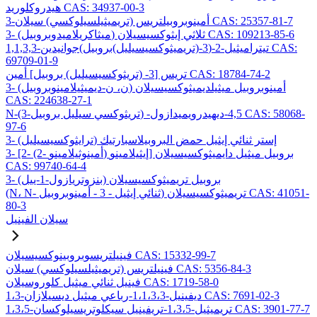
هيدروكلوريد CAS: 34937-00-3
3-أمينوبروبيلتريس (تريميثيلسيلوكسي) سيلان CAS: 25357-81-7
3- (ميثاكريلاميدوبروبيل) ثلاثي إيثوكسيسيلان CAS: 109213-85-6
1,1,3,3-تيتراميثيل-2-(3-(تريميثوكسيسيليل)بروبيل)جوانيدين CAS:
69709-01-9
تريس [3- (تريثوكسيسيليل) بروبيل] أمين CAS: 18784-74-2
3- (ن، ن-ديميثيلامينوبروبيل) أمينوبروبيل ميثيلديميثوكسيسيلان
CAS: 224638-27-1
N-(3-تريثوكسي سيليل بروبيل) -4,5-ديهيدرويميدازول CAS: 58068-
97-6
3- (ترايثوكسيسيليل) إستر ثنائي إيثيل حمض البروبيلاسبارتيك
3- [2- (2- أمينوثيلامينو) إيثيلامينو] بروبيل ميثيل دايميثوكسيسيلان
CAS: 99740-64-4
3- (بنزوتريازول-1-ييل) بروبيل تريميثوكسيسيلان
(N، N- ثنائي إيثيل - 3 - أمينوبروبيل) تريميثوكسيسيلان CAS: 41051-
80-3
سيلان الفينيل
فينيلتريسوبروبينوكسيسيلان CAS: 15332-99-7
فينيلتريس (تريميثيلسيلوكسي) سيلان CAS: 5356-84-3
فينيل ثنائي ميثيل كلوروسيلان CAS: 1719-58-0
1،3-ديفينيل-1،1،3،3-رباعي ميثيل ديسيلازان CAS: 7691-02-3
1،3،5-تريميثيل-1،3،5-تريفينيل سيكلوتريسيلوكسان CAS: 3901-77-7