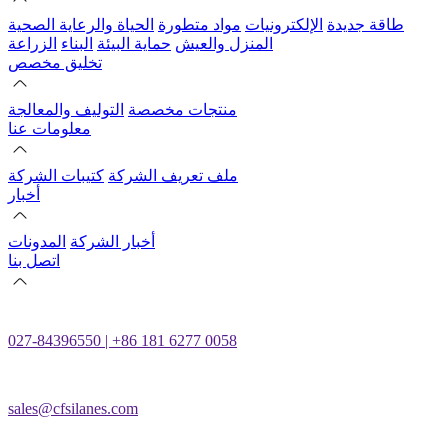
طاقة جديدة
الإلكترونيات
مواد متطورة
الحياة والرعاية الصحية
المنزل والعيش
حماية البيئة
البناء
الزراعة
تخليق مخصص
منتجات مخصصة
التوليف والمعالجة
معلومات عنا
ملف تعريف الشركة
كتيبات الشركة
أخبار
أخبار الشركة
المدونات
اتصل بنا
027-84396550 | +86 181 6277 0058
sales@cfsilanes.com