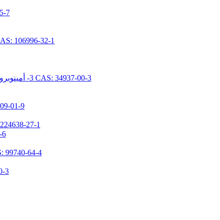
N- [ديميثوكس
N- [5- (تريميثوكسيسيليل بروبيل) -2-أزا-1-أوكسوبينتيل] كابرولاكتام 96-32-1
N- [2- (N- فينيل بنزيلامينو) إيثيل] -3- أمينوبروبيل تريميثوكسيسيلان هيدروكلوريد CAS: 34937-00-3
1,1,3,3-تيتراميثيل-2-(3-(تريميث
3- (ن، ن-ديميثيلامينوبروبيل) أمينوبروبيل ميثيلديميث
N-(3-تر
3- [2- (2- أمينوثيلامينو) إيثيلامينو] بروبيل ميثيل دايميثوكس
(N، N- ثنائ