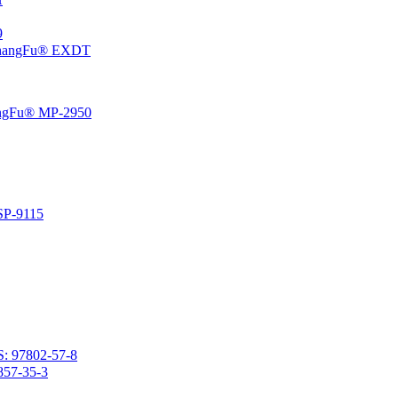
،5
إيبوكسي سيكلوهيكسيل إيثيل منتهية بولي ثنائي ميثيل سيلوكسان 
راتنج السيليكون الفينيل المتصلد بالحرارة المعتمد على المذي
راتنج السيليكون المتصلد با
2- (3،4-إيبوكسي سيكلوهكسيل) إيثيل ميثيل ثنائي ميثوكسيسي
2- (3،4-إيبوكسي سيكلوهيكسيل) إيث