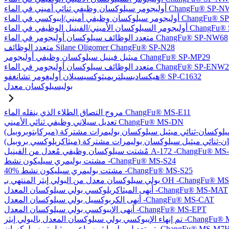
يلوكسان وظيفي ثنائي أميني في الماء ChangFu® SP-NW76
في أميني/إيبوكسي في الماء ChangFu® SP-NW27
ل الوظيفي في الماء ChangFu® SP-NVW64
متعدد الوظائف سيلوكسان أوليجومر في الماء ChangFu® SP-NW68
متعدد الوظائف Silane Oligomer ChangFu® SP-N28
ميثيل فينيل سيلوكسان وظيفي أوليجومر ChangFu® SP-MP29
دد الوظائف سيلوكسان أوليجومر في الماء ChangFu® SP-ENW22
هيكساديسيلتريميثوكسيسيلان أوليغومر تشانغفو® SP-C1632
بوليسيلوكسان معدل
مروج التصاق الطلاء الذي ينقله الماء ChangFu® MS-E11
تعديل سيلاني وظيفي ثنائي الأميني ChangFu® MS-DN
كسان وظيفي مُعدل من الفينيل A-172 -ChangFu® MS-V35
مشتت بوليمري سيليكون نشط -ChangFu® MS-S24
40% مشتت بوليمري سيليكون نشط -ChangFu® MS-S25
 من البولي إيثر المنتهي بـ OH -ChangFu® MS-OHET
أنهى الميثاكريلوكسي بولي سيلوكسان المعدل -ChangFu® MS-MAT
أنهى الكربوكسيل بولي سيلوكسان المعدل -ChangFu® MS-CAT
أنهى الإيبوكسي بولي سيلوكسان المعدل -ChangFu® MS-EPT
كسان المعدل بالبولي إيثر -ChangFu® MS-EPET
 تعديل بولي إيثر سباعي ميثيل تريسيلوكسان -ChangFu® MS-M7H