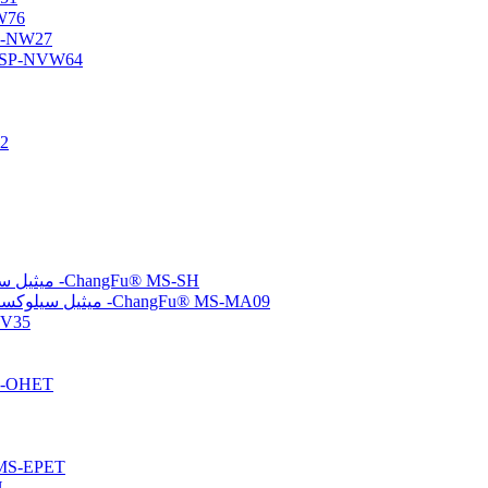
أوليجومر س
أوليجومر سيلوكسان وظي
أوليجومر السيلوكسان الأميني/الفيني
متع
(ميركابتوبروبيل) ميثيل سيلوكسان-ثنائي ميثيل سيلوكسان بوليمرات مشتركة -ChangFu® MS-SH
(ميثاكريلوكسي بروبيل) ميثيل سيلوكسان-ثنائي ميثيل سيلوكسان بوليمرات مشتركة -ChangFu® MS-MA09
مُشتت سيلو
بولي سيلوكسان معدل
تم إنهاء الإيبوكسي بولي سيلو
تم