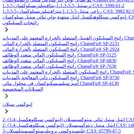
1،3،5-تريميثيل-1،1،3،5،5-بنتافينيلتريسيلوكسان CAS: 3390-61-2
1،3،3-رباعي ميثيل-1،1،5،5-تيترافينيلتريسيلوكسان CAS: 3982-82-9
-ChangFu® EXDT
راتنجات السيليكون
بات ChangFu® MP-2950
راتنج السيليكون المتصلد بالحرارة المائي ChangFu® SP-2231
راتنج السيليكون المتصلد بالحرارة المائي ChangFu® SP-2924
راتنج السيليكون المائي متعدد الوظائف ChangFu® SP-5125
راتنج السيليكون المائي متعدد الوظائف ChangFu® SP-6830
راتنج السيليكون المائي متعدد الوظائف ChangFu® SP-7630
لحرارة المعتمد على المذيبات ChangFu® SP-9115
راتنج السيليكون ذاتي المعالجة بالمذيبات ChangFu® SP-9730
أميد سيلسيسكيوكسان في محلول مائي ChangFu® SP-4130
السيلانات المتخصصة
إيبوكسي سيلان
لان CAS: 97802-57-8
يل ميثيل ديثوكسيسيلان CAS: 14857-35-3
3-جليسيدوكسي بروبيلديميثوكسيميثيلسيلان CAS: 65799-47-5