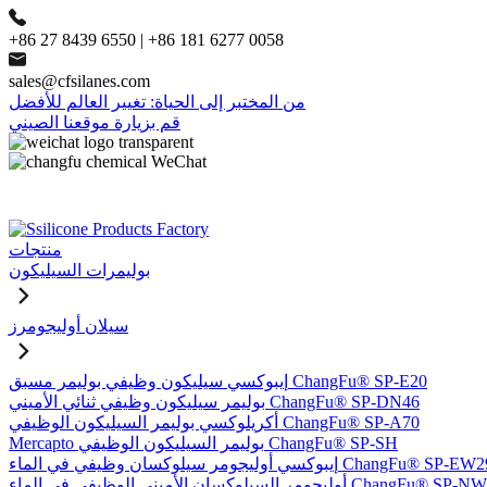
+86 27 8439 6550 | +86 181 6277 0058
sales@cfsilanes.com
من المختبر إلى الحياة: تغيير العالم للأفضل
قم بزيارة موقعنا الصيني
منتجات
بوليمرات السيليكون
سيلان أوليجومرز
إيبوكسي سيليكون وظيفي بوليمر مسبق ChangFu® SP-E20
بوليمر سيليكون وظيفي ثنائي الأميني ChangFu® SP-DN46
أكريلوكسي بوليمر السيليكون الوظيفي ChangFu® SP-A70
Mercapto بوليمر السيليكون الوظيفي ChangFu® SP-SH
وكسي أوليجومر سيلوكسان وظيفي في الماء ChangFu® SP-EW29
ر السيلوكسان الأميني الوظيفي في الماء ChangFu® SP-NW51